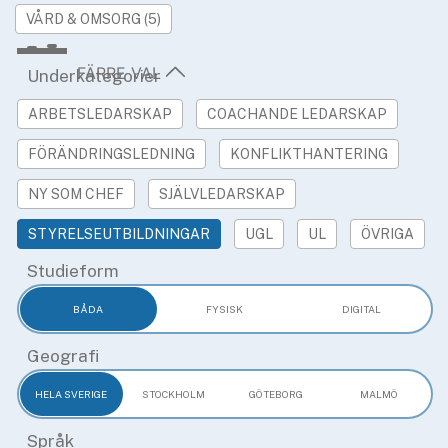
»
Rekryteringsguiden
VÅRD & OMSORG (5)
Underkategorier
ARBETSLEDARSKAP
COACHANDE LEDARSKAP
FÖRÄNDRINGSLEDNING
KONFLIKTHANTERING
NY SOM CHEF
SJÄLVLEDARSKAP
STYRELSEUTBILDNINGAR
UGL
UL
ÖVRIGA
Studieform
BÅDA
FYSISK
DIGITAL
Geografi
HELA SVERIGE
STOCKHOLM
GÖTEBORG
MALMÖ
Språk