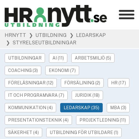
Kategorier
»
HRNYTT
❯ UTBILDNING
❯ LEDARSKAP
HR Barometer
❯ STYRELSEUTBILDNINGAR
»
HR-yrket
»
Ledarskap
UTBILDNINGAR
AI (11)
ARBETSMILJÖ (5)
»
Arbetsmiljö
COACHING (3)
EKONOMI (7)
»
Rekrytering
FÖRELÄSNINGAR (12)
FÖRSÄLJNING (2)
HR (17)
»
Hållbarhet
»
IT OCH PROGRAMVARA (7)
JURIDIK (18)
Podcast
»
Event
KOMMUNIKATION (4)
LEDARSKAP (35)
MBA (3)
PRESENTATIONSTEKNIK (4)
PROJEKTLEDNING (11)
Våra övriga sajter
»
Utbildning
SÄKERHET (4)
UTBILDNING FÖR UTBILDARE (1)