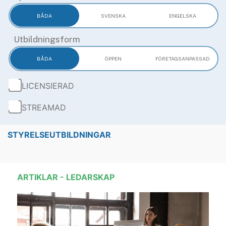
BÅDA
SVENSKA
ENGELSKA
Utbildningsform
BÅDA
ÖPPEN
FÖRETAGS­ANPASSAD
LICENSIERAD
STREAMAD
STYRELSEUTBILDNINGAR
ARTIKLAR - LEDARSKAP