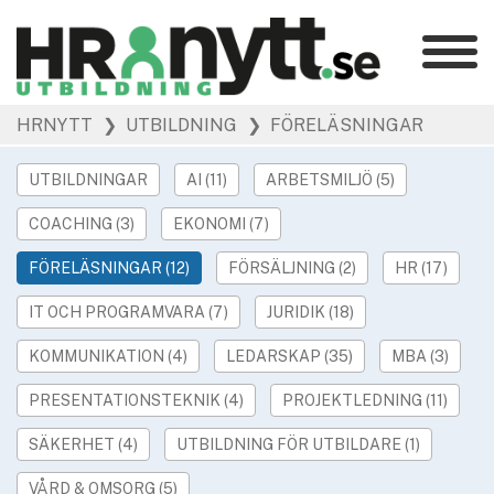
Kategorier
»
HRNYTT
❯ UTBILDNING
❯ FÖRELÄSNINGAR
HR Barometer
»
HR-yrket
UTBILDNINGAR
AI (11)
ARBETSMILJÖ (5)
»
Ledarskap
COACHING (3)
EKONOMI (7)
»
Arbetsmiljö
»
FÖRELÄSNINGAR (12)
FÖRSÄLJNING (2)
HR (17)
Rekrytering
»
Hållbarhet
IT OCH PROGRAMVARA (7)
JURIDIK (18)
»
Podcast
KOMMUNIKATION (4)
LEDARSKAP (35)
MBA (3)
»
Event
PRESENTATIONSTEKNIK (4)
PROJEKTLEDNING (11)
Våra övriga sajter
SÄKERHET (4)
UTBILDNING FÖR UTBILDARE (1)
»
Utbildning
VÅRD & OMSORG (5)