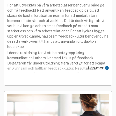
För att utvecklas på våra arbetsplatser behöver vi både ge
och få feedback! Rätt använt kan feedback bida till att
skapa de bästa förutsättningarna för att medarbetare
kommer till sin rätt och utvecklas. Det är dock viktigt att vi
vet hur vi kan ge och ta emot feedback på ett sätt som
stärker oss och våra arbetsrelationer. För att lyckas bygga
upp en utvecklande, hälsosam feedbackkultur behöver du ha
de rätta verktygen till hands att använda i ditt dagliga
ledarskap.
I denna utbildning tar vi ett helhetsgrepp kring
kommunikation i arbetslivet med fokus på feedback.
Deltagaren får under utbildning flera verktyg för att skapa
Läs mer
en gynnsam och hållbar feedbackkultur. Resultatet är
trygga medarbetare och chefer som har ett gemensamt
förhållningssätt i sitt ledarskap och sin kommunikation.