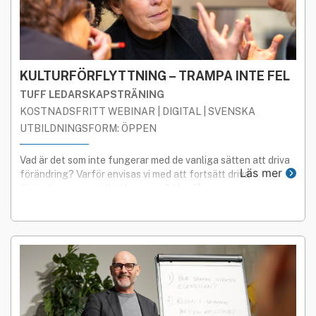
KULTURFÖRFLYTTNING – TRAMPA INTE FEL
TUFF LEDARSKAPSTRÄNING
KOSTNADSFRITT WEBINAR | DIGITAL | SVENSKA
UTBILDNINGSFORM: ÖPPEN
Vad är det som inte fungerar med de vanliga sätten att driva
Läs mer
förändring? Varför envisas vi med att fortsätt driva
förändring som vi alltid har gjort? Hur får man en
kulturförflyttning att verkligen lyckas?