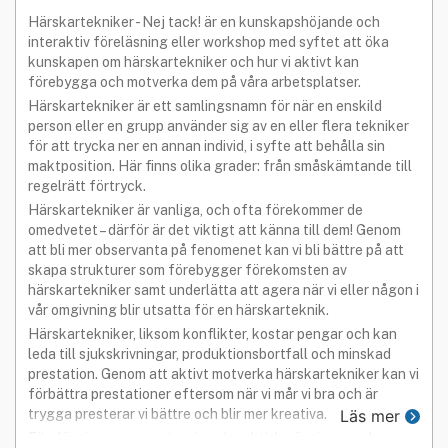
Härskartekniker - Nej tack! är en kunskapshöjande och
interaktiv föreläsning eller workshop med syftet att öka
kunskapen om härskartekniker och hur vi aktivt kan
förebygga och motverka dem på våra arbetsplatser.
Härskartekniker är ett samlingsnamn för när en enskild
person eller en grupp använder sig av en eller flera tekniker
för att trycka ner en annan individ, i syfte att behålla sin
maktposition. Här finns olika grader: från småskämtande till
regelrätt förtryck.
Härskartekniker är vanliga, och ofta förekommer de
omedvetet – därför är det viktigt att känna till dem! Genom
att bli mer observanta på fenomenet kan vi bli bättre på att
skapa strukturer som förebygger förekomsten av
härskartekniker samt underlätta att agera när vi eller någon i
vår omgivning blir utsatta för en härskarteknik.
Härskartekniker, liksom konflikter, kostar pengar och kan
leda till sjukskrivningar, produktionsbortfall och minskad
prestation. Genom att aktivt motverka härskartekniker kan vi
förbättra prestationer eftersom när vi mår vi bra och är
trygga presterar vi bättre och blir mer kreativa.
Läs mer
Föreläsningen varvar teori med praktiska övningar och