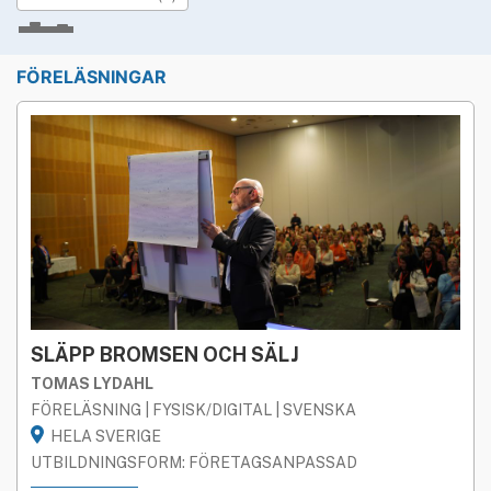
»
Rekryteringsguiden
Studieform
FÖRELÄSNINGAR
BÅDA
FYSISK
DIGITAL
Geografi
HELA SVERIGE
STOCKHOLM
GÖTEBORG
MALMÖ
Språk
BÅDA
SVENSKA
ENGELSKA
Utbildningsform
SLÄPP BROMSEN OCH SÄLJ
BÅDA
ÖPPEN
FÖRETAGS­ANPASSAD
TOMAS LYDAHL
FÖRELÄSNING | FYSISK/DIGITAL | SVENSKA
LICENSIERAD
HELA SVERIGE
UTBILDNINGSFORM: FÖRETAGSANPASSAD
STREAMAD