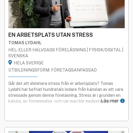
EN ARBETSPLATS UTAN STRESS
TOMAS LYDAHL
HEL- ELLER HALVDAGS FÖRELÄSNING | FYSISK/DIGITAL |
SVENSKA
HELA SVERIGE
UTBILDNINGSFORM: FÖRETAGSANPASSAD
Går det att eliminera stress från er arbetsplats? Tomas
Lydahl har befriat hundratals ledare från känslan av att vara
stressade genom denna föreläsning. Stress är i grunden en
Läs mer
känsla, en förnimmelse - och när man blir medveten om det
har man även skapat förutsättningar för att ta bort
förnimmelse av stress.