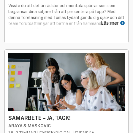
Visste du att det är rädslor och mentala spärrar som som
begränsar dina säljare från att presentera på topp? Med
denna föreläsning med Tomas Lydahl ger du dig själv och ditt
Läs mer
team förutsättningar att befria er från hämmande rädslor,
spärrar och andra begränsningar. När spärrarna är borta kan
alla bli stjärnsäljare!
SAMARBETE – JA, TACK!
ARAYA & MASKOVIC
1,5-3 TIMMAR | FYSISK/DIGITAL | SVENSKA