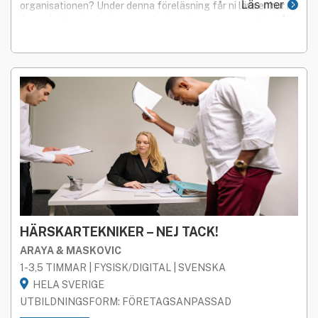
Läs mer
organisationen? Under denna föreläsning får ni lära er hur ni
fattar bättre beslut i stressade situationer genom att behålla
lugnet och agera utifrån den bästa versionen av dig själv.
HÄRSKARTEKNIKER – NEJ TACK!
ARAYA & MASKOVIC
1-3,5 TIMMAR | FYSISK/DIGITAL | SVENSKA
HELA SVERIGE
UTBILDNINGSFORM: FÖRETAGSANPASSAD