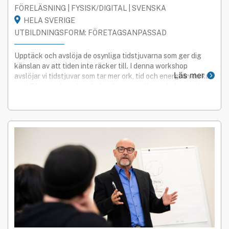
FÖRELÄSNING | FYSISK/DIGITAL | SVENSKA
HELA SVERIGE
UTBILDNINGSFORM: FÖRETAGSANPASSAD
Upptäck och avslöja de osynliga tidstjuvarna som ger dig
känslan av att tiden inte räcker till. I denna workshop
Läs mer
avslöjar vi tidstjuvar som tar mer ork, tid och energi än du kan
ana! Efter avslutad workshop kommer alla medarbetare ha
mer tid över för produktivt och effektivt arbete!