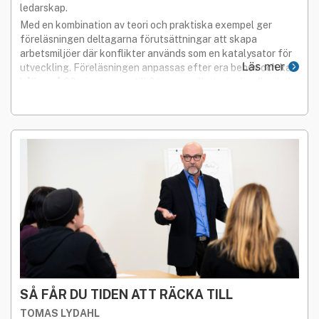
ledarskap.
Med en kombination av teori och praktiska exempel ger
föreläsningen deltagarna förutsättningar att skapa
arbetsmiljöer där konflikter används som en katalysator för
Läs mer
utveckling. Föreläsningen anpassas efter era behov och kan
hållas på 30 minuter upp till 2 timmar, vilket gör den flexibel
och relevant för olika verksamheter.
SÅ FÅR DU TIDEN ATT RÄCKA TILL
TOMAS LYDAHL