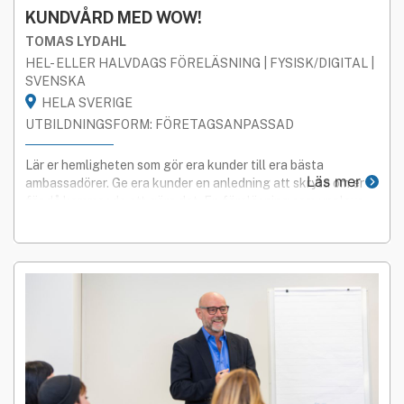
KUNDVÅRD MED WOW!
TOMAS LYDAHL
HEL- ELLER HALVDAGS FÖRELÄSNING | FYSISK/DIGITAL |
SVENSKA
HELA SVERIGE
UTBILDNINGSFORM: FÖRETAGSANPASSAD
Lär er hemligheten som gör era kunder till era bästa
Läs mer
ambassadörer. Ge era kunder en anledning att skryta om er -
för då kommer de att göra det. En föreläsning som upplevs
på plats - hos er.