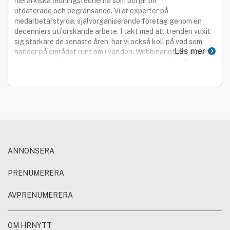
hierarkiska ledningsteorierna som börjar bli
utdaterade och begränsande. Vi är experter på
medarbetarstyrda, självorganiserande företag genom en
decenniers utforskande arbete. I takt med att trenden vuxit
sig starkare de senaste åren, har vi också koll på vad som
Läs mer
händer på området runt om i världen. Webbinariet ger dig en
matnyttig utblick som ger inspiration, men framförallt
handfasta aspekter på hur man omsätter teori till praktik.
ANNONSERA
PRENUMERERA
AVPRENUMERERA
OM HRNYTT