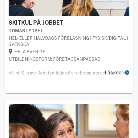
SKITKUL PÅ JOBBET
TOMAS LYDAHL
HEL- ELLER HALVDAGS FÖRELÄSNING | FYSISK/DIGITAL |
SVENSKA
HELA SVERIGE
UTBILDNINGSFORM: FÖRETAGSANPASSAD
Läs mer
Vill ni få in mer Arbetsglädje på er arbetsplats och samtidigt
minska stress och press hos era medarbetare ska ni boka den
populära föreläsningen Skitkul på jobbet med Tomas Lydahl.