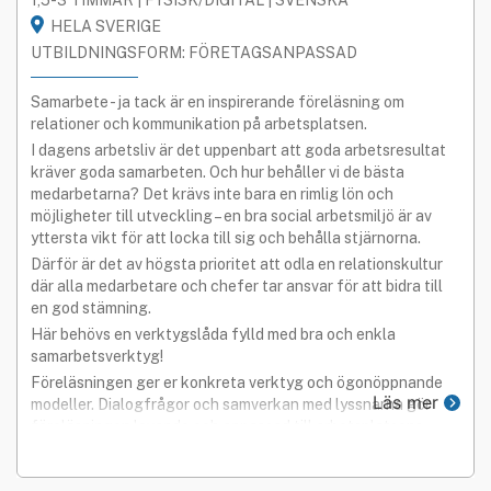
HELA SVERIGE
UTBILDNINGSFORM: FÖRETAGSANPASSAD
Samarbete - ja tack är en inspirerande föreläsning om
relationer och kommunikation på arbetsplatsen.
I dagens arbetsliv är det uppenbart att goda arbetsresultat
kräver goda samarbeten. Och hur behåller vi de bästa
medarbetarna? Det krävs inte bara en rimlig lön och
möjligheter till utveckling – en bra social arbetsmiljö är av
yttersta vikt för att locka till sig och behålla stjärnorna.
Därför är det av högsta prioritet att odla en relationskultur
där alla medarbetare och chefer tar ansvar för att bidra till
en god stämning.
Här behövs en verktygslåda fylld med bra och enkla
samarbetsverktyg!
Föreläsningen ger er konkreta verktyg och ögonöppnande
Läs mer
modeller. Dialogfrågor och samverkan med lyssnarna gör
föreläsningen levande och anpassad till arbetsplatsens
vardag.