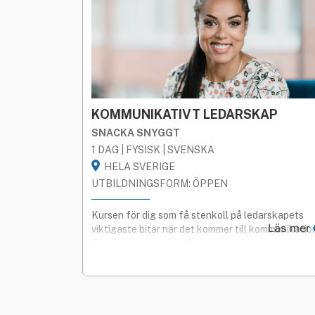
KOMMUNIKATIVT LEDARSKAP
SNACKA SNYGGT
1 DAG | FYSISK | SVENSKA
HELA SVERIGE
UTBILDNINGSFORM: ÖPPEN
Kursen för dig som få stenkoll på ledarskapets
Läs mer
viktigaste bitar när det kommer till kommunikatio
Du får lösningar för 15 samtalsutmaningar alla
chefer och hr-ansvariga tjänar på att behärska.