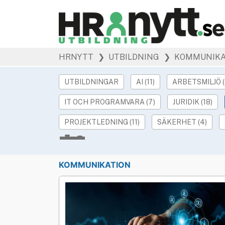
HRNYTT
❯ UTBILDNING
❯ KOMMUNIKA
UTBILDNINGAR
AI (11)
ARBETSMILJÖ (
IT OCH PROGRAMVARA (7)
JURIDIK (18)
PROJEKTLEDNING (11)
SÄKERHET (4)
Underkategorier
KOMMUNIKATION
INTERNKOMMUNIKATION
MARKNADSFÖ
Studieform
BÅDA
FYSISK
DIG
Språk