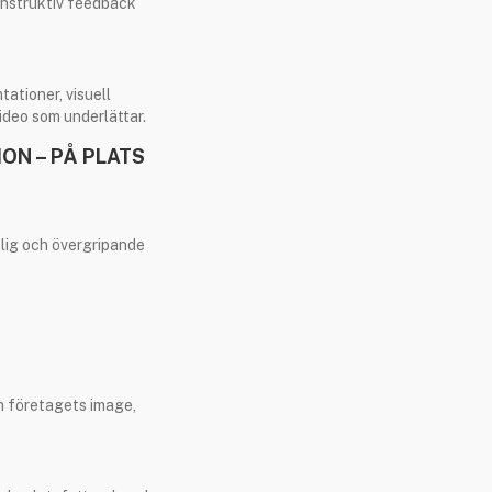
onstruktiv feedback
ationer, visuell
ideo som underlättar.
ON – PÅ PLATS
tlig och övergripande
ch företagets image,