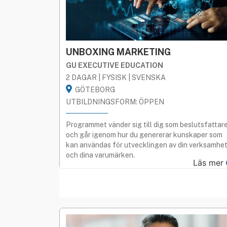
BÅDA
SVENSKA
ENGE
LICENSIERAD
STREAMAD
UNBOXING MARKETING
GU EXECUTIVE EDUCATION
2 DAGAR | FYSISK | SVENSKA
GÖTEBORG
UTBILDNINGSFORM: ÖPPEN
Programmet vänder sig till dig som beslutsfattar
och går igenom hur du genererar kunskaper som
kan användas för utvecklingen av din verksamhe
och dina varumärken.
Läs mer