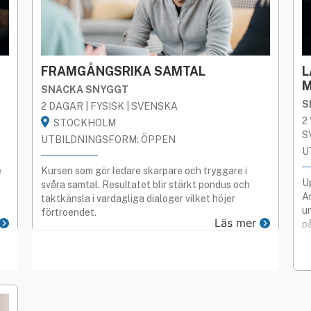
LSKA
BÅDA
ÖPPEN
FRAMGÅNGSRIKA SAMTAL
L
M
SNACKA SNYGGT
S
2 DAGAR | FYSISK | SVENSKA
2
STOCKHOLM
S
UTBILDNINGSFORM: ÖPPEN
U
e
Kursen som gör ledare skarpare och tryggare i
U
svåra samtal. Resultatet blir stärkt pondus och
A
t
taktkänsla i vardagliga dialoger vilket höjer
u
förtroendet.
Läs mer
på
u
p