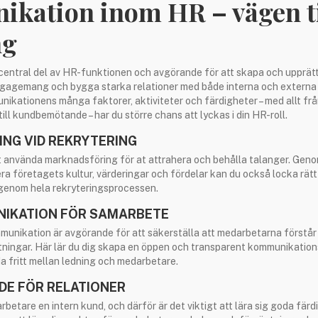
kation inom HR – vägen ti
ng
entral del av HR-funktionen och avgörande för att skapa och upprätth
engagemang och bygga starka relationer med både interna och externa
unikationens många faktorer, aktiviteter och färdigheter – med allt f
ll kundbemötande – har du större chans att lyckas i din HR-roll.
NG VID REKRYTERING
t använda marknadsföring för at attrahera och behålla talanger. Geno
a företagets kultur, värderingar och fördelar kan du också locka rät
 genom hela rekryteringsprocessen.
IKATION FÖR SAMARBETE
munikation är avgörande för att säkerställa att medarbetarna förstår
tningar. Här lär du dig skapa en öppen och transparent kommunikation
a fritt mellan ledning och medarbetare.
E FÖR RELATIONER
betare en intern kund, och därför är det viktigt att lära sig goda färdi