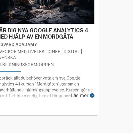
»
Rekryteringsguiden
FÖRETAGS­ANPASSAD
ÄR DIG NYA GOOGLE ANALYTICS 4
ED HJÄLP AV EN MORDGÅTA
IGVARD ACADAMY
 VECKOR MED LIVELEKTIONER | DIGITAL |
VENSKA
TBILDNINGSFORM: ÖPPEN
pptäck allt du behöver veta om nya Google
nalytics 4 i kursen "Mordgåtan" genom en
nderhållande inlärningsupplevelse. Kursen går ut
Läs mer
 att förbättra er digitala affär genom att
pptäcka potentiella mördare i användarmönstren
å er webbplats.