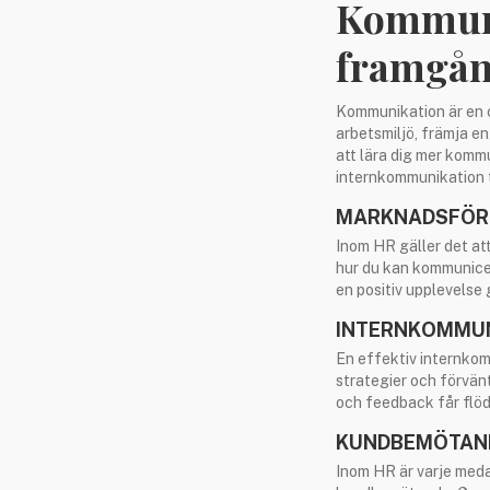
Kommuni
framgå
Kommunikation är en c
arbetsmiljö, främja 
att lära dig mer komm
internkommunikation ti
MARKNADSFÖRI
Inom HR gäller det at
hur du kan kommunicer
en positiv upplevelse
INTERNKOMMUN
En effektiv internkom
strategier och förvän
och feedback får flöd
KUNDBEMÖTAND
Inom HR är varje medar