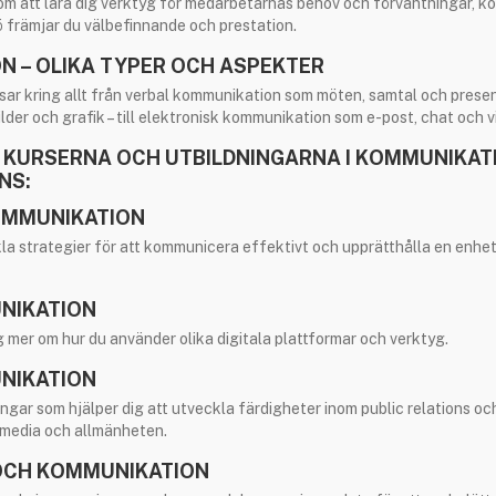
 att lära dig verktyg för medarbetarnas behov och förväntningar, k
ö främjar du välbefinnande och prestation.
N – OLIKA TYPER OCH ASPEKTER
sar kring allt från verbal kommunikation som möten, samtal och present
der och grafik – till elektronisk kommunikation som e-post, chat och v
 KURSERNA OCH UTBILDNINGARNA I KOMMUNIKATI
NS:
OMMUNIKATION
ckla strategier för att kommunicera effektivt och upprätthålla en enhe
UNIKATION
g mer om hur du använder olika digitala plattformar och verktyg.
NIKATION
ingar som hjälper dig att utveckla färdigheter inom public relations o
 media och allmänheten.
OCH KOMMUNIKATION