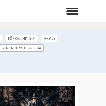
Kategorier
»
HR Barometer
»
HR-yrket
FÖRSÄLJNING (2)
HR (17)
»
Ledarskap
ESENTATIONSTEKNIK (4)
»
Arbetsmiljö
»
Rekrytering
»
Hållbarhet
»
Podcast
»
Event
Våra övriga sajter
G
MALMÖ
»
Utbildning