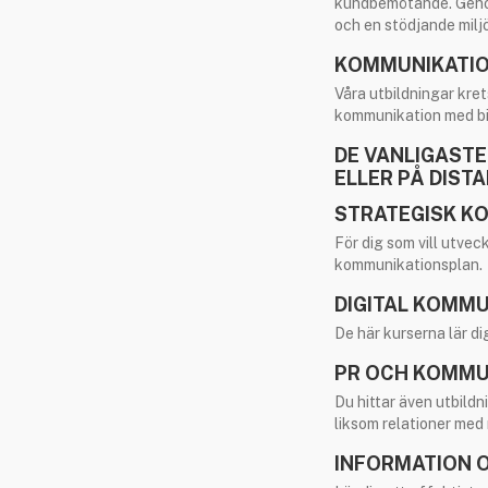
kundbemötande. Genom
och en stödjande milj
KOMMUNIKATIO
Våra utbildningar kret
kommunikation med bil
DE VANLIGASTE
ELLER PÅ DISTA
STRATEGISK K
För dig som vill utve
kommunikationsplan.
DIGITAL KOMM
De här kurserna lär di
PR OCH KOMMU
Du hittar även utbildn
liksom relationer med
INFORMATION 