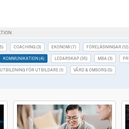
TION
5)
COACHING (3)
EKONOMI (7)
FÖRELÄSNINGAR (12)
KOMMUNIKATION (4)
LEDARSKAP (35)
MBA (3)
PR
UTBILDNING FÖR UTBILDARE (1)
VÅRD & OMSORG (5)
RING
ÖVRIGA
Geografi
ITAL
HELA SVERIGE
STOCKHOLM
GÖTEBOR
Utbildningsform