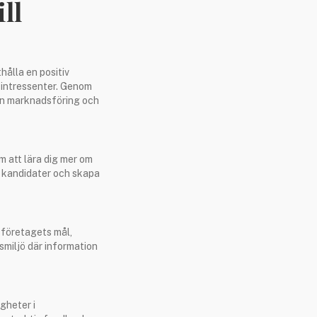
ll
ålla en positiv
 intressenter. Genom
rån marknadsföring och
m att lära dig mer om
t kandidater och skapa
 företagets mål,
smiljö där information
gheter i