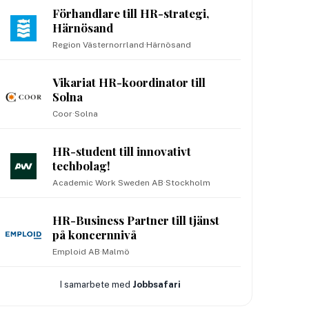
Förhandlare till HR-strategi,
Härnösand
Region Västernorrland
·
Härnösand
Vikariat HR-koordinator till
Solna
Coor
·
Solna
HR-student till innovativt
techbolag!
Academic Work Sweden AB
·
Stockholm
HR-Business Partner till tjänst
på koncernnivå
Emploid AB
·
Malmö
I samarbete med
Jobbsafari