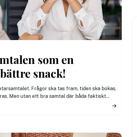
mtalen som en
bättre snack!
betarsamtalet. Frågor ska tas fram, tiden ska bokas,
ras. Men utan ett bra samtal där båda faktiskt
r en monolog hjälper det inte mycket att ni hade en
→
r har vi här fokuserat på tips som hjälper er att få