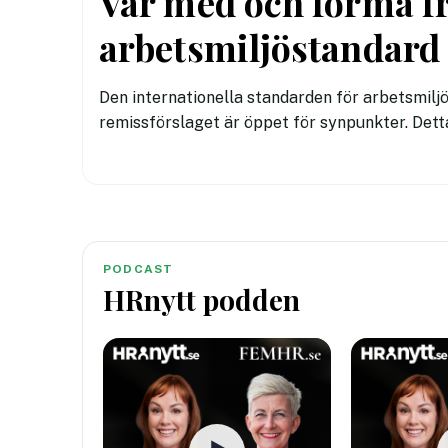
Var med och forma f
arbetsmiljöstandard
Den internationella standarden för arbetsmilj
remissförslaget är öppet för synpunkter. Dett
en möjlighet att påverka den standard som vä
över.
PODCAST
HRnytt podden