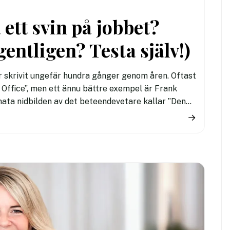
 ett svin på jobbet?
entligen? Testa själv!)
ar skrivit ungefär hundra gånger genom åren. Oftast
 Office”, men ett ännu bättre exempel är Frank
mata nidbilden av det beteendevetare kallar ”Den
ns tre mest destruktiva drag: narcissism,
→
manipulativ attityd).