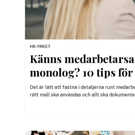
HR-YRKET
Känns medarbetarsa
monolog? 10 tips för 
Det är lätt att fastna i detaljerna runt medar
rätt mall ska användas och allt ska dokumente
deltar spelar resten mindre roll. Om mötet bli
snygg agenda eller ett välfyllt dokument. Därfö
igång ett bättre snack från båda hållen.