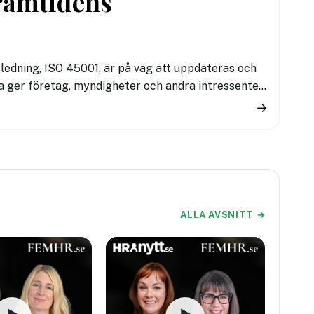
ramtidens
öledning, ISO 45001, är på väg att uppdateras och
a ger företag, myndigheter och andra intressenter
gleder organisationers arbetsmiljöarbete världen
→
ALLA AVSNITT →