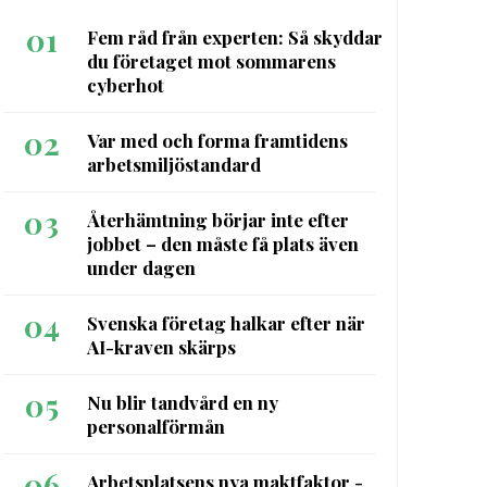
01
Fem råd från experten: Så skyddar
du företaget mot sommarens
cyberhot
02
Var med och forma framtidens
arbetsmiljöstandard
03
Återhämtning börjar inte efter
jobbet – den måste få plats även
under dagen
04
Svenska företag halkar efter när
AI-kraven skärps
05
Nu blir tandvård en ny
personalförmån
06
Arbetsplatsens nya maktfaktor -