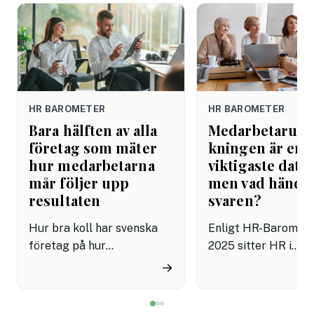
HR BAROMETER
HR BAROMETER
Bara hälften av alla
Medarbetarund
företag som mäter
kningen är er
hur medarbetarna
viktigaste datak
mår följer upp
men vad hände
resultaten
svaren?
Hur bra koll har svenska
Enligt HR-Baromet
företag på hur
2025 sitter HR i
medarbetarna mår? HR
ledningsgruppen ho
→
Barometern 2025 visar att
procent av svenska
hälften av företagen inte
organisationer, och