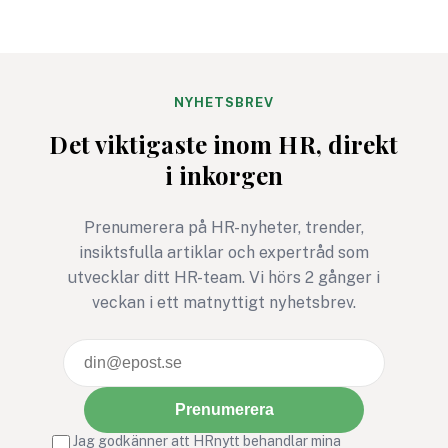
har med frågor om hälsa i
medarbetarundersö
sina
n är den viktigaste
medarbetarundersökningar
datakällan för stra
. Dessutom är det bara 48
beslut. Ändå genom
procent som sedan aktivt
procent av deltaga
NYHETSBREV
följer upp resultaten.
undersökningen bar
Det viktigaste inom HR, direkt
gång per år eller m
i inkorgen
sällan, och 73 proc
uppger att den stör
Prenumerera på HR-nyheter, trender,
utmaningen är att f
insiktsfulla artiklar och expertråd som
chefer att faktiskt 
utvecklar ditt HR-team. Vi hörs 2 gånger i
med resultaten. Vad
veckan i ett matnyttigt nyhetsbrev.
egentligen med
feedbacken när den 
insamlad?
Prenumerera
Jag godkänner att HRnytt behandlar mina