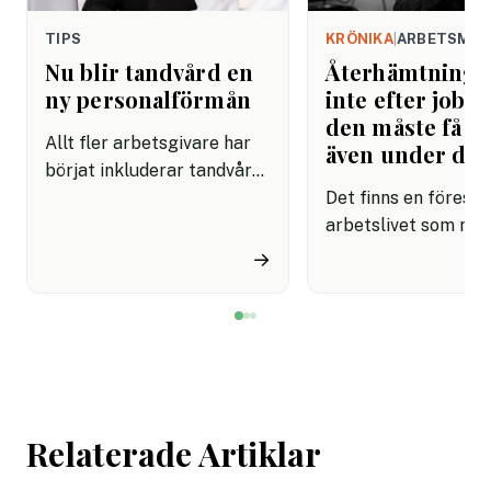
TIPS
KRÖNIKA
|
ARBETSMIL
Nu blir tandvård en
Återhämtning b
ny personalförmån
inte efter jobbe
den måste få pl
Allt fler arbetsgivare har
även under da
börjat inkluderar tandvård i
sina förmånspaket
Det finns en förestäl
samtidigt som nära en
arbetslivet som må
miljon svenskar uppger att
fortfarande styrs av. A
→
de avstår tandvård av
återhämtning är nå
ekonomiska skäl.
kommer senare. Efte
mötet. Efter sista
mejlet. Efter
arbetsdagen. Efte
helgen. Efter seme
Relaterade Artiklar