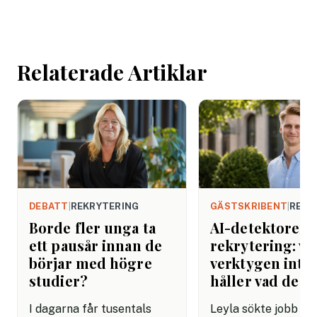
mejlet. Efter
arbetsdagen. Efte
helgen. Efter seme
Relaterade Artiklar
DEBATT
|
REKRYTERING
GÄSTSKRIBENT
|
REKR
Borde fler unga ta
AI-detektorer i
ett pausår innan de
rekrytering: va
börjar med högre
verktygen inte
studier?
håller vad de l
I dagarna får tusentals
Leyla sökte jobb s