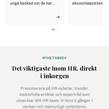
unga besked om de har
ekonomiassistent. 
kommit in på sin
ansökan var välform
drömutbildning. Men
konkret och visade 
→
kanske är det inte dem som
förstod rollen.
inte kom in vi ska tycka
Rekryteraren matad
synd om. Kanske har de
personliga brevet i e
just fått en möjlighet att
detektionsverktyg.
skaffa sig något som
Resultatet kom till
kommer att göra dem ännu
rött: "Sannolikt AI-
starkare när de en dag står
genererat."
NYHETSBREV
med sitt examensbevis i
Det viktigaste inom HR, direkt
handen.
i inkorgen
Prenumerera på HR-nyheter, trender,
insiktsfulla artiklar och expertråd som
utvecklar ditt HR-team. Vi hörs 2 gånger i
veckan i ett matnyttigt nyhetsbrev.