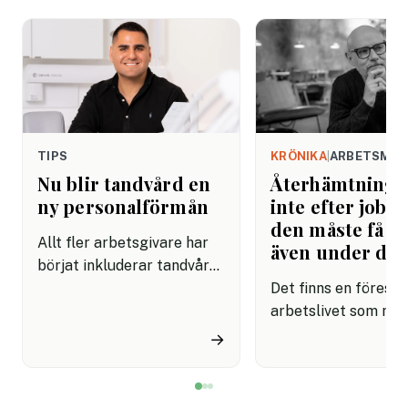
TIPS
KRÖNIKA
|
ARBETSMIL
Nu blir tandvård en
Återhämtning b
ny personalförmån
inte efter jobbe
den måste få pl
Allt fler arbetsgivare har
även under da
börjat inkluderar tandvård i
sina förmånspaket
Det finns en förestäl
samtidigt som nära en
arbetslivet som må
miljon svenskar uppger att
fortfarande styrs av. A
→
de avstår tandvård av
återhämtning är nå
ekonomiska skäl.
kommer senare. Efte
mötet. Efter sista