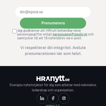
Prenumerera
Jag godkänner att HRnytt behandlar mina
personuppgifter enligt
personuppgiftspolicyn
och
samtycker till att få nyhetsbrev via e-post.
Vi respekterar din integritet. Avsluta
prenumerationen när som helst.
Sveriges nyhetstjänst för dig som arbetar med människor,
ledarskap och organisation.
HRNYTT