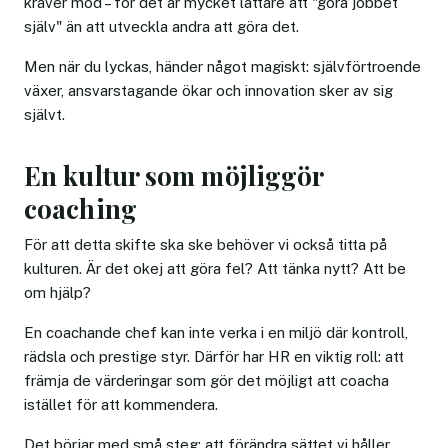
kräver mod – för det är mycket lättare att "göra jobbet
själv" än att utveckla andra att göra det.
Men när du lyckas, händer något magiskt: självförtroende
växer, ansvarstagande ökar och innovation sker av sig
självt.
En kultur som möjliggör
coaching
För att detta skifte ska ske behöver vi också titta på
kulturen. Är det okej att göra fel? Att tänka nytt? Att be
om hjälp?
En coachande chef kan inte verka i en miljö där kontroll,
rädsla och prestige styr. Därför har HR en viktig roll: att
främja de värderingar som gör det möjligt att coacha
istället för att kommendera.
Det börjar med små steg: att förändra sättet vi håller