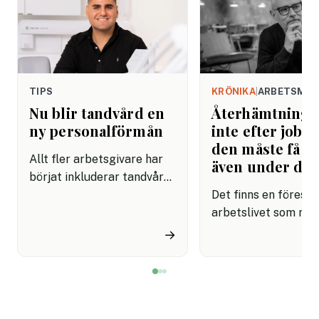
TIPS
KRÖNIKA
|
ARBETSMIL
Nu blir tandvård en
Återhämtning b
ny personalförmån
inte efter jobbe
den måste få pl
Allt fler arbetsgivare har
även under da
börjat inkluderar tandvård i
sina förmånspaket
Det finns en förestäl
samtidigt som nära en
arbetslivet som må
miljon svenskar uppger att
fortfarande styrs av. A
→
de avstår tandvård av
återhämtning är nå
ekonomiska skäl.
kommer senare. Efte
mötet. Efter sista
mejlet. Efter