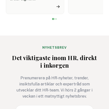
cyberattacker under det
upplevelse av både
→
kommande året. Dessutom
snabbare hantering
innebär semestertider med
nöjdare kunder visar
vikarier och färre
rapport.
medarbetare på plats att
risken för misstag och
cyberangrepp ökar. Här
får du
NYHETSBREV
cybersäkerhetsexpertens
Det viktigaste inom HR, direkt
fem bästa tips för ett
i inkorgen
säkrare sommarkontor.
Prenumerera på HR-nyheter, trender,
insiktsfulla artiklar och expertråd som
utvecklar ditt HR-team. Vi hörs 2 gånger i
veckan i ett matnyttigt nyhetsbrev.