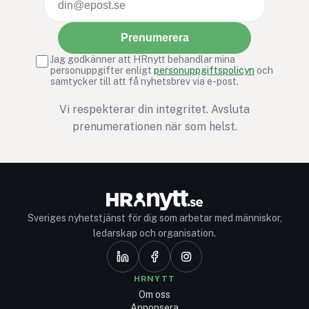
Prenumerera
Jag godkänner att HRnytt behandlar mina
personuppgifter enligt
personuppgiftspolicyn
och
samtycker till att få nyhetsbrev via e-post.
Vi respekterar din integritet. Avsluta
prenumerationen när som helst.
Sveriges nyhetstjänst för dig som arbetar med människor,
ledarskap och organisation.
HRNYTT
Om oss
Annonsera