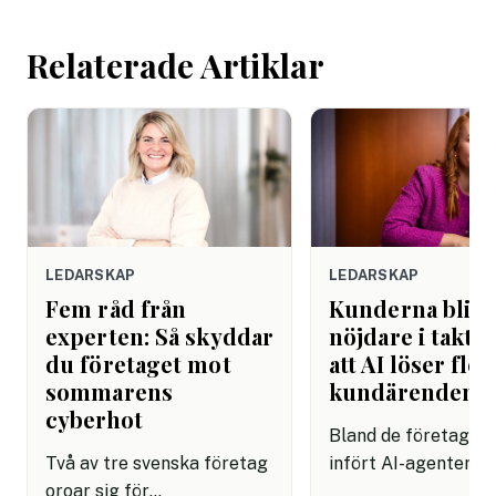
arbetsdagen. Efte
helgen. Efter seme
Relaterade Artiklar
LEDARSKAP
LEDARSKAP
Fem råd från
Kunderna blir
experten: Så skyddar
nöjdare i takt 
du företaget mot
att AI löser fler
sommarens
kundärenden
cyberhot
Bland de företag s
Två av tre svenska företag
infört AI-agenter i
oroar sig för
kundservice finns e