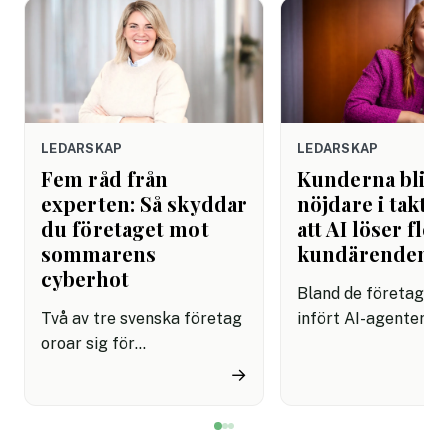
LEDARSKAP
LEDARSKAP
Fem råd från
Kunderna blir
experten: Så skyddar
nöjdare i takt 
du företaget mot
att AI löser fler
sommarens
kundärenden
cyberhot
Bland de företag s
Två av tre svenska företag
infört AI-agenter i
oroar sig för
kundservice finns e
cyberattacker under det
upplevelse av både
→
kommande året. Dessutom
snabbare hantering
innebär semestertider med
nöjdare kunder visar
vikarier och färre
rapport.