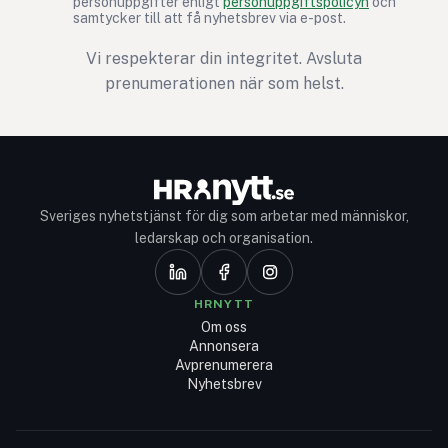
personuppgifter enligt
personuppgiftspolicyn
och
samtycker till att få nyhetsbrev via e-post.
Vi respekterar din integritet. Avsluta
prenumerationen när som helst.
Sveriges nyhetstjänst för dig som arbetar med människor,
ledarskap och organisation.
HRNYTT
Om oss
Annonsera
Avprenumerera
Nyhetsbrev