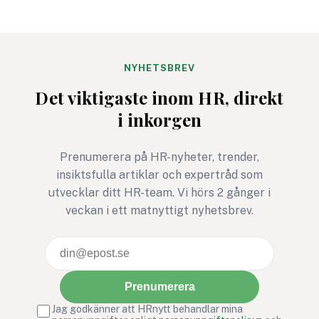
medarbetare på plats att
risken för misstag och
cyberangrepp ökar. Här
får du
NYHETSBREV
cybersäkerhetsexpertens
Det viktigaste inom HR, direkt
fem bästa tips för ett
i inkorgen
säkrare sommarkontor.
Prenumerera på HR-nyheter, trender,
insiktsfulla artiklar och expertråd som
utvecklar ditt HR-team. Vi hörs 2 gånger i
veckan i ett matnyttigt nyhetsbrev.
Prenumerera
Jag godkänner att HRnytt behandlar mina