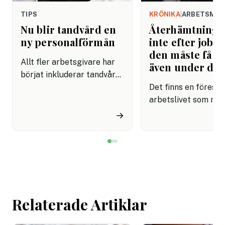
TIPS
KRÖNIKA
|
ARBETSMIL
Nu blir tandvård en
Återhämtning b
ny personalförmån
inte efter jobbe
den måste få pl
Allt fler arbetsgivare har
även under da
börjat inkluderar tandvård i
sina förmånspaket
Det finns en förestäl
samtidigt som nära en
arbetslivet som må
miljon svenskar uppger att
fortfarande styrs av. A
→
de avstår tandvård av
återhämtning är nå
ekonomiska skäl.
kommer senare. Efte
mötet. Efter sista
mejlet. Efter
arbetsdagen. Efte
helgen. Efter seme
Relaterade Artiklar