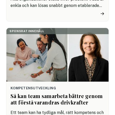
enkla och kan lösas snabbt genom etablerade
rutiner. Andra är komplexa, tvetydiga och kräver
→
att människor tänker nytt, samarbetar effektivt
och fattar beslut trots osäkerhet.
SPONSRAT INNEHÅLL
KOMPETENSUTVECKLING
Så kan team samarbeta bättre genom
att förstå varandras drivkrafter
Ett team kan ha tydliga mål, rätt kompetens och