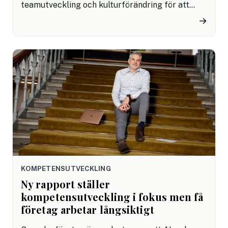
teamutveckling och kulturförändring för att
stärka samarbete och engagemang. Trots det
→
uppstår ofta samma utmaningar: motivationen
varierar, initiativkraften är ojämn och
missförstånd påverkar samarbetet.
KOMPETENSUTVECKLING
Ny rapport ställer
kompetensutveckling i fokus men få
företag arbetar långsiktigt