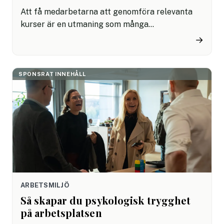
Att få medarbetarna att genomföra relevanta
kurser är en utmaning som många
organisationer kämpar med. Särskilt viktigt är
→
det i verksamheter där utbildning inte bara är
användbart, utan ett lagkrav. I det här webinaret
delar Bilprovningen med sig om sin resa med den
SPONSRAT INNEHÅLL
nya lärplattformen Didac – som ledde till 100%
genomförandegrad.
ARBETSMILJÖ
Så skapar du psykologisk trygghet
på arbetsplatsen