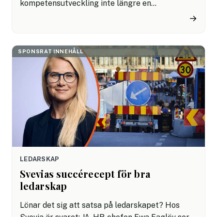
kompetensutveckling inte längre en
stödfunktion – utan en strategisk kärnfråga.
→
Learning & Development (L&D) utvecklas från
kursadministration till en affärskritisk roll. I den
här artikeln visar vi hur lärandet, i tre avgörande
SPONSRAT INNEHÅLL
steg, blir nyckeln till att lyckas i AI-eran.
LEDARSKAP
Svevias succérecept för bra
ledarskap
Lönar det sig att satsa på ledarskapet? Hos