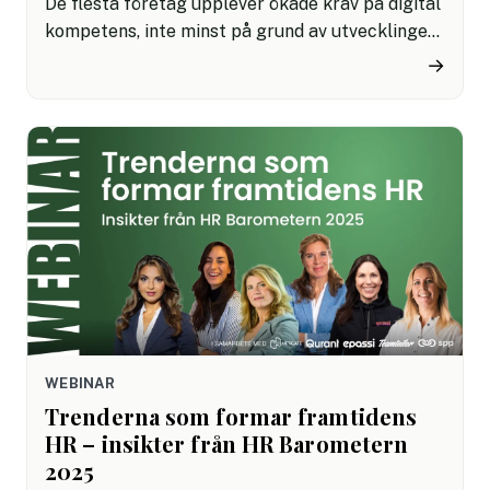
De flesta företag upplever ökade krav på digital
kompetens, inte minst på grund av utvecklingen
inom AI. Trots detta har många minskat sina
→
investeringar för att utbilda personalen. Hela 42
% saknar helt budget för kompetensutveckling.
Ladda ned HR Barometern 2025 för att ta del av
en olycklig trend.
WEBINAR
Trenderna som formar framtidens
HR – insikter från HR Barometern
2025