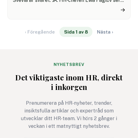
Svevia är svaret: JA. HR-chefen Ewa Faglöv ser
flera positiva följdeffekter. ”Bra ledarskap är en
→
grundförutsättning för att vi ska kunna nå vår
strategi.” Här är hennes råd till bolag som vill
lyckas framåt.
‹ Föregående
Sida 1 av 8
Nästa ›
NYHETSBREV
Det viktigaste inom HR, direkt
i inkorgen
Prenumerera på HR-nyheter, trender,
insiktsfulla artiklar och expertråd som
utvecklar ditt HR-team. Vi hörs 2 gånger i
veckan i ett matnyttigt nyhetsbrev.