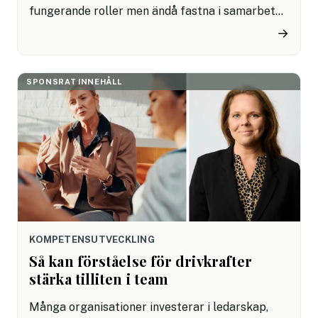
fungerande roller men ändå fastna i samarbetet.
Ofta märks det i möten som inte leder vidare,
→
beslut som drar ut på tiden eller irritation
mellan personer som egentligen vill åt samma
håll.
SPONSRAT INNEHÅLL
KOMPETENSUTVECKLING
Så kan förståelse för drivkrafter
stärka tilliten i team
Många organisationer investerar i ledarskap,