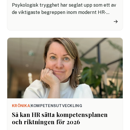
Psykologisk trygghet har seglat upp som ett av
de viktigaste begreppen inom modernt HR-
arbete och ledarskap. Inte som en tillfällig
→
trend, utan som en avgörande förutsättning för
lärande, samarbete och hållbar prestation i
organisationer.
KRÖNIKA
|
KOMPETENSUTVECKLING
Så kan HR sätta kompetensplanen
och riktningen för 2026