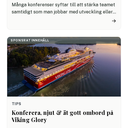
Många konferenser syftar till att stärka teamet
samtidigt som man jobbar med utveckling eller
innovation. Ombord på Viking Glory befinner sig
→
alla deltagare tillsammans på ett ställe där ni
kan fokusera, samtidigt som stunderna efter
dagens pass bjuder på avkoppling,
SPONSRAT INNEHÅLL
matupplevelser och en unik atmosfär som bidrar
till både teamkänsla och ny energi.
TIPS
Konferera, njut & ät gott ombord på
Viking Glory