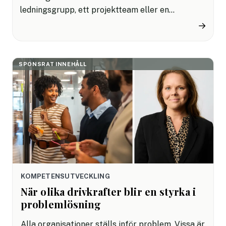
ledningsgrupp, ett projektteam eller en
arbetsgrupp uppstår normer, relationer och
→
arbetssätt som påverkar hur människor
samarbetar och presterar tillsammans. Vissa av
dessa mönster bidrar till energi, engagemang
SPONSRAT INNEHÅLL
och resultat. Andra begränsar utvecklingen utan
att gruppen ens är medveten om det.
KOMPETENSUTVECKLING
När olika drivkrafter blir en styrka i
problemlösning
Alla organisationer ställs inför problem. Vissa är