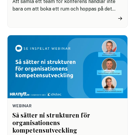
Att samla ett team för konferens handlar inte
bara om att boka ett rum och hoppas på det
bästa. Det handlar om att skapa fokus, närvaro
→
och gemenskap. Och i en tid där distraktioner är
fler än någonsin kan just miljön vara avgörande.
Därför växer intresset för konferenser till havs
där Viking Glory är premiumplatsen där det
händer.
WEBINAR
Så sätter ni strukturen för
organisationens
kompetensutveckling