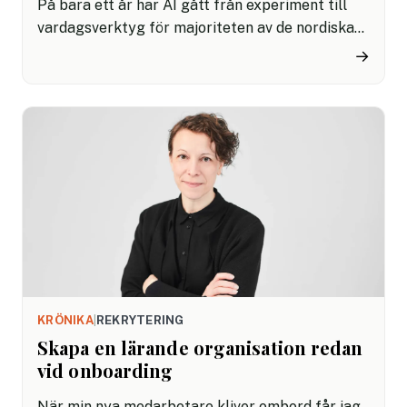
På bara ett år har AI gått från experiment till
vardagsverktyg för majoriteten av de nordiska
kontorsarbetarna. Men samtidigt som
→
optimismen är stor saknas en strukturerad
kompetensutveckling.
KRÖNIKA
|
REKRYTERING
Skapa en lärande organisation redan
vid onboarding
När min nya medarbetare kliver ombord får jag