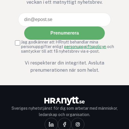
veckan i ett matnyttigt nyhetsbrev.
januari: full av goda
intentioner, men ga
snabbt bortglömd.
Prenumerera
Jag godkänner att HRnytt behandlar mina
personuppgifter enligt
personuppgiftspolicyn
och
samtycker till att få nyhetsbrev via e-post.
Vi respekterar din integritet. Avsluta
prenumerationen när som helst.
Sveriges nyhetstjänst för dig som arbetar med människor,
ledarskap och organisation.