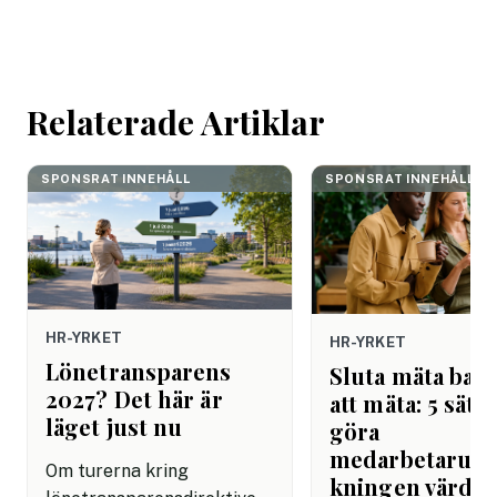
mötet. Efter sista
mejlet. Efter
arbetsdagen. Efte
helgen. Efter seme
Relaterade Artiklar
SPONSRAT INNEHÅLL
SPONSRAT INNEHÅLL
HR-YRKET
HR-YRKET
Lönetransparens
Sluta mäta bara
2027? Det här är
att mäta: 5 sätt 
läget just nu
göra
medarbetarun
Om turerna kring
kningen värdef