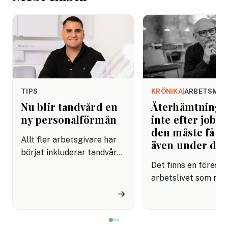
TIPS
KRÖNIKA
|
ARBETSMIL
Nu blir tandvård en
Återhämtning b
ny personalförmån
inte efter jobbe
den måste få pl
Allt fler arbetsgivare har
även under da
börjat inkluderar tandvård i
sina förmånspaket
Det finns en förestäl
samtidigt som nära en
arbetslivet som må
miljon svenskar uppger att
fortfarande styrs av. A
→
de avstår tandvård av
återhämtning är nå
ekonomiska skäl.
kommer senare. Efte