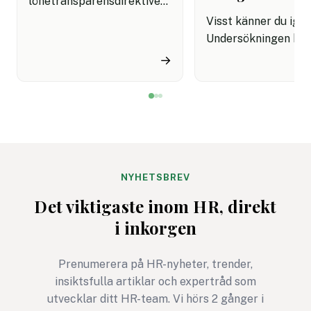
lönetransparensdirektivet
har känts förvirrande är du
Visst känner du ige
inte ensam. Först talades
Undersökningen har
det om sommaren 2026.
skickas ut, svaren 
→
Sedan kom besked om att
in, resultaten prese
införandet i Sverige
och sedan blir det m
planeras att flyttas fram.
tyst. HR går vidare,
Många HR-team sitter
cheferna sitter med
därför med samma fråga:
siffrorna och
vad gäller egentligen nu?
medarbetarna märk
knappt någon skilln
NYHETSBREV
ska det inte vara. O
Det viktigaste inom HR, direkt
ändå ska lägga tid p
i inkorgen
mäta måste
undersökningen leda 
Prenumerera på HR-nyheter, trender,
något bättre. Annars
insiktsfulla artiklar och expertråd som
den mest HR-avdeln
utvecklar ditt HR-team. Vi hörs 2 gånger i
version av ett gymko