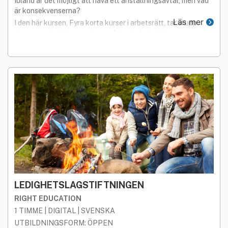
Ibland är det möjligt att häva ett anställningsavtal, men vad
är konsekvenserna?
Läs mer
I den här kursen, Fyra korta kurser i arbetsrätt, tar vi upp
dessa mycket intressanta områden i arbetsrätten.
LEDIGHETSLAGSTIFTNINGEN
RIGHT EDUCATION
1 TIMME | DIGITAL | SVENSKA
UTBILDNINGSFORM: ÖPPEN