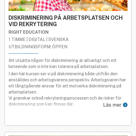
DISKRIMINERING PÅ ARBETSPLATSEN OCH
VID REKRYTERING
RIGHT EDUCATION
1 TIMME | DIGITAL | SVENSKA
UTBILDNINGSFORM: ÖPPEN
Att utsätta någon för diskriminering är allvarligt och ett
beteende som vi inte kan tolerera på arbetsplatsen.
I den här kursen ser vi på diskriminering både utifrån den
anställdes och arbetsgivarens perspektiv. Arbetsgivaren har
ett långtgående ansvar för att motverka diskriminering på
arbetsplatsen.
Vi granskar också rekryteringsprocessen och de risker för
diskriminering som kan finnas där.
Läs mer
I kursen finns, förutom föreläsningarna, ett antal
arbetsuppgifter som exemplifierar diskriminering.