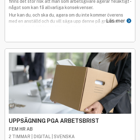
finns det stor risk att man som arbetsgivare agerar felaktigt -
något som kan få allvarliga konsekvenser.
Hur kan du, och ska du, agera om du inte kommer överens
Läs mer
med en anställd och du vill säga upp denne på grund av
personliga skäl? Ingen lätt situation, men inte helt ovanlig.
Så vad är det som gäller?
UPPSÄGNING PGA ARBETSBRIST
FEM HR AB
2 TIMMAR | DIGITAL | SVENSKA