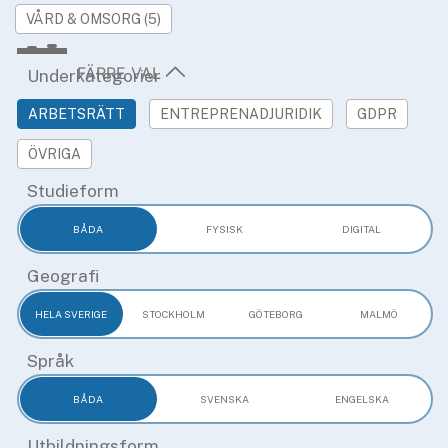
»
Rekryteringsguiden
VÅRD & OMSORG (5)
Underkategorier
ARBETSRÄTT
ENTREPRENADJURIDIK
GDPR
ÖVRIGA
Studieform
BÅDA
FYSISK
DIGITAL
Geografi
HELA SVERIGE
STOCKHOLM
GÖTEBORG
MALMÖ
Språk
BÅDA
SVENSKA
ENGELSKA
Utbildningsform