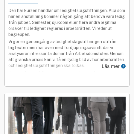
Den här kursen handlar om ledighetslagstiftningen. Alla som
har en anställning kommer någon gång att behöva vara ledig
från jobbet. Semester, sjukdom eller flera andra legitima
orsaker till ledighet regleras i arbetsrätten. Vi reder ut
begreppen.
Vi gör en genomgång av ledighetslagstiftningen utifrån
lagtexten men har även med fördjupningsavsnitt där vi
analyserar intressanta domar från Arbetsdomstolen. Genom
att granska praxis kan vi få en tydlig bild av hur arbetsrätten
och ledighetslagstiftningen ska tolkas.
Läs mer
I kursen finns ett flertal arbetsuppgifter med
kommenterande lösningar.