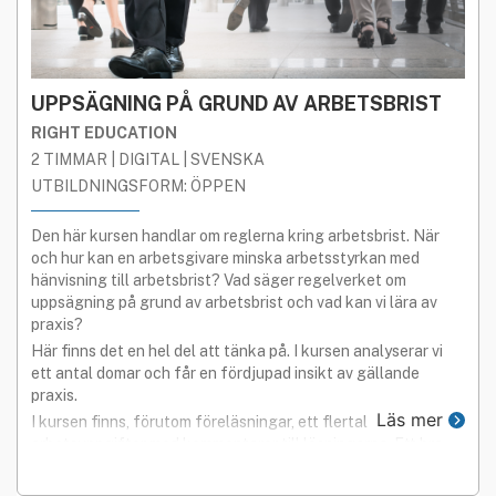
UPPSÄGNING PÅ GRUND AV ARBETSBRIST
RIGHT EDUCATION
2 TIMMAR | DIGITAL | SVENSKA
UTBILDNINGSFORM: ÖPPEN
Den här kursen handlar om reglerna kring arbetsbrist. När
och hur kan en arbetsgivare minska arbetsstyrkan med
hänvisning till arbetsbrist? Vad säger regelverket om
uppsägning på grund av arbetsbrist och vad kan vi lära av
praxis?
Här finns det en hel del att tänka på. I kursen analyserar vi
ett antal domar och får en fördjupad insikt av gällande
praxis.
Läs mer
I kursen finns, förutom föreläsningar, ett flertal
arbetsuppgifter med kommentarer till lösningarna. Ett bra
sätt att lära sig hur regelverket ska tillämpas.