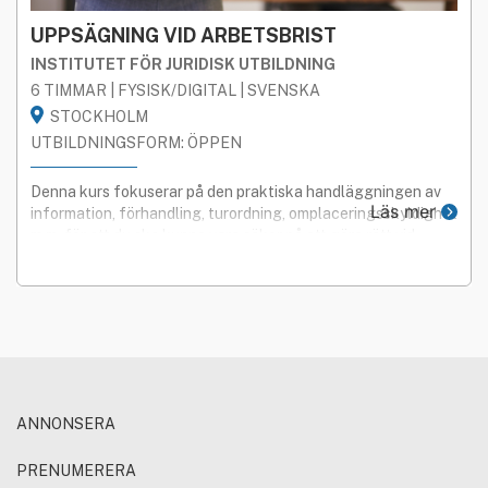
UPPSÄGNING VID ARBETSBRIST
INSTITUTET FÖR JURIDISK UTBILDNING
6 TIMMAR | FYSISK/DIGITAL | SVENSKA
STOCKHOLM
UTBILDNINGSFORM: ÖPPEN
Denna kurs fokuserar på den praktiska handläggningen av
Läs mer
information, förhandling, turordning, omplaceringsskyldighet
m.m. för att du ska kunna vara säker på att göra rätt vid
uppsägning p.g.a. arbetsbrist.
ANNONSERA
PRENUMERERA