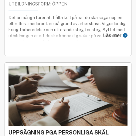
UTBILDNINGSFORM: ÖPPEN
Det är många turer att hålla koll på när du ska säga upp en
eller flera medarbetare på grund av arbetsbrist. Vi guidar dig
kring förberedelse och utförande steg för steg. Syftet med
Läs mer
utbildningen är att du ska känna dig säker på vad man ska
göra och hur man behöver agera vid uppsägning pga
arbetsbrist.
UPPSÄGNING PGA PERSONLIGA SKÄL