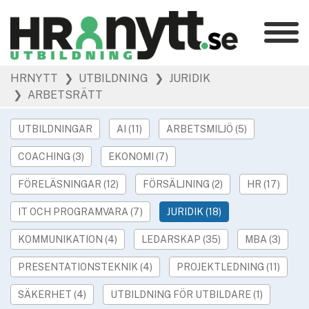
Kategorier
»
HRNYTT
❯ UTBILDNING
❯ JURIDIK
HR Barometer
❯ ARBETSRÄTT
»
HR-yrket
»
Ledarskap
UTBILDNINGAR
AI (11)
ARBETSMILJÖ (5)
»
Arbetsmiljö
COACHING (3)
EKONOMI (7)
»
Rekrytering
FÖRELÄSNINGAR (12)
FÖRSÄLJNING (2)
HR (17)
»
Hållbarhet
»
IT OCH PROGRAMVARA (7)
JURIDIK (18)
Podcast
»
Event
KOMMUNIKATION (4)
LEDARSKAP (35)
MBA (3)
PRESENTATIONSTEKNIK (4)
PROJEKTLEDNING (11)
Våra övriga sajter
»
Utbildning
SÄKERHET (4)
UTBILDNING FÖR UTBILDARE (1)