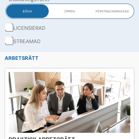
BÅDA
ÖPPEN
FÖRETAGS­ANPASSAD
LICENSIERAD
STREAMAD
ARBETSRÄTT