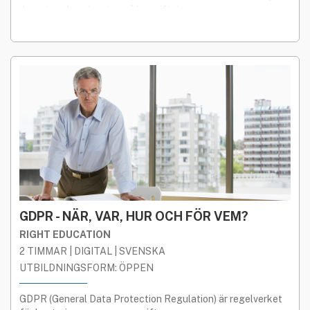
dessutom, hur ska vi se på lagstiftningen om
företagshemligheter? Vad och vem omfattas av den lagen?
GDPR - NÄR, VAR, HUR OCH FÖR VEM?
RIGHT EDUCATION
2 TIMMAR | DIGITAL | SVENSKA
UTBILDNINGSFORM: ÖPPEN
GDPR (General Data Protection Regulation) är regelverket