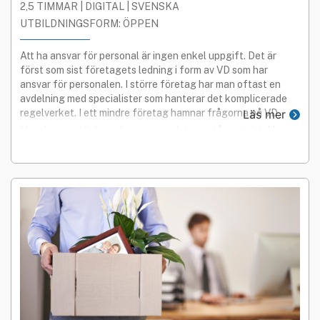
2,5 TIMMAR | DIGITAL | SVENSKA
UTBILDNINGSFORM: ÖPPEN
Att ha ansvar för personal är ingen enkel uppgift. Det är
först som sist företagets ledning i form av VD som har
ansvar för personalen. I större företag har man oftast en
avdelning med specialister som hanterar det komplicerade
regelverket. I ett mindre företag hamnar frågorna på VD.
Läs mer
Hur ska man tänka och agera om det uppstår en tvist. Hur
kan man säga upp eller avskeda någon?