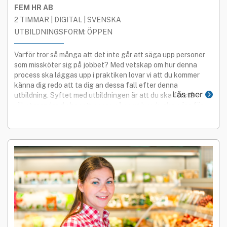
FEM HR AB
2 TIMMAR | DIGITAL | SVENSKA
UTBILDNINGSFORM: ÖPPEN
Varför tror så många att det inte går att säga upp personer
som missköter sig på jobbet? Med vetskap om hur denna
process ska läggas upp i praktiken lovar vi att du kommer
känna dig redo att ta dig an dessa fall efter denna
Läs mer
utbildning. Syftet med utbildningen är att du ska förstå
vilket mandat du har att agera på samt hur du ska göra för
att säga upp någon på grund av personliga skäl.