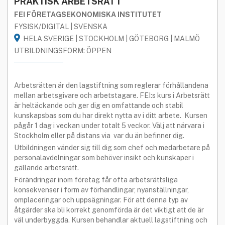
PRAKTISK ARBETSRÄTT
FEI FÖRETAGSEKONOMISKA INSTITUTET
FYSISK/DIGITAL | SVENSKA
HELA SVERIGE | STOCKHOLM | GÖTEBORG | MALMÖ
UTBILDNINGSFORM: ÖPPEN
Arbetsrätten är den lagstiftning som reglerar förhållandena
mellan arbetsgivare och arbetstagare. FEI:s kurs i Arbetsrätt
är heltäckande och ger dig en omfattande och stabil
kunskapsbas som du har direkt nytta av i ditt arbete. Kursen
pågår 1 dag i veckan under totalt 5 veckor. Välj att närvara i
Stockholm eller på distans via var du än befinner dig.
Utbildningen vänder sig till dig som chef och medarbetare på
personalavdelningar som behöver insikt och kunskaper i
gällande arbetsrätt.
Förändringar inom företag får ofta arbetsrättsliga
konsekvenser i form av förhandlingar, nyanställningar,
omplaceringar och uppsägningar. För att denna typ av
åtgärder ska bli korrekt genomförda är det viktigt att de är
väl underbyggda. Kursen behandlar aktuell lagstiftning och