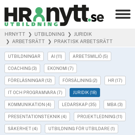
Kategorier
»
HRNYTT
❯ UTBILDNING
❯ JURIDIK
HR Barometer
❯ ARBETSRÄTT
❯ PRAKTISK ARBETSRÄTT
»
HR-yrket
»
Ledarskap
UTBILDNINGAR
AI (11)
ARBETSMILJÖ (5)
»
Arbetsmiljö
COACHING (3)
EKONOMI (7)
»
Rekrytering
FÖRELÄSNINGAR (12)
FÖRSÄLJNING (2)
HR (17)
»
Hållbarhet
»
IT OCH PROGRAMVARA (7)
JURIDIK (18)
Podcast
»
Event
KOMMUNIKATION (4)
LEDARSKAP (35)
MBA (3)
PRESENTATIONSTEKNIK (4)
PROJEKTLEDNING (11)
Våra övriga sajter
»
Utbildning
SÄKERHET (4)
UTBILDNING FÖR UTBILDARE (1)