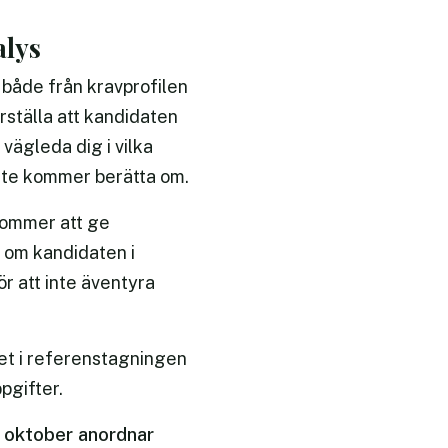
alys
å både från kravprofilen
rställa att kandidaten
vägleda dig i vilka
inte kommer berätta om.
 kommer att ge
a om kandidaten i
ör att inte äventyra
det i referenstagningen
pgifter.
4 oktober anordnar