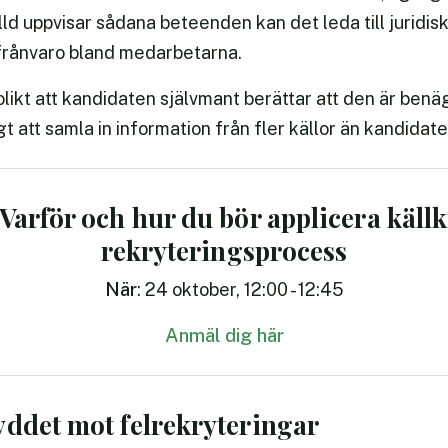
lld uppvisar sådana beteenden kan det leda till juridis
kfrånvaro bland medarbetarna.
likt att kandidaten självmant berättar att den är benä
t att samla in information från fler källor än kandidate
Varför och hur du bör applicera källkr
rekryteringsprocess
När
: 24 oktober, 12:00 - 12:45
Anmäl dig här
yddet mot felrekryteringar