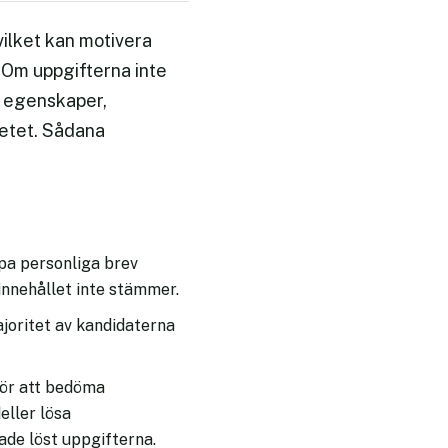
ilket kan motivera
. Om uppgifterna inte
e egenskaper,
betet. Sådana
apa personliga brev
innehållet inte stämmer.
ajoritet av kandidaterna
för att bedöma
ller lösa
ade löst uppgifterna.