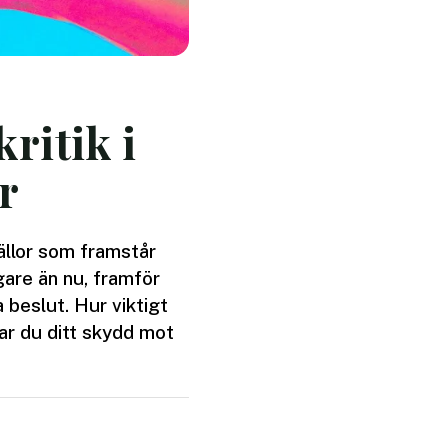
kritik i
r
källor som framstår
igare än nu, framför
a beslut. Hur viktigt
kar du ditt skydd mot