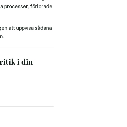
ka processer, förlorade
gen att uppvisa sådana
n.
itik i din