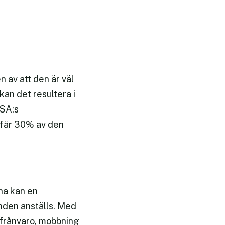
 av att den är väl
kan det resultera i
USA:s
efär 30% av den
rna kan en
enden anställs. Med
 frånvaro, mobbning