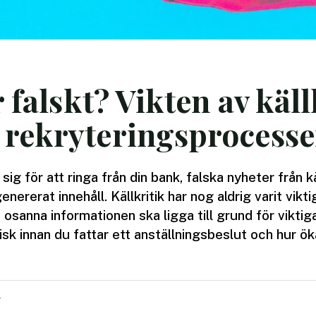
 falskt? Vikten av käll
rekryteringsprocesse
ig för att ringa från din bank, falska nyheter från 
nererat innehåll. Källkritik har nog aldrig varit vikt
 osanna informationen ska ligga till grund för viktig
itisk innan du fattar ett anställningsbeslut och hur ö
g