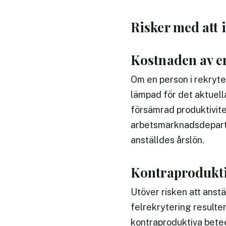
Risker med att i
Kostnaden av en
Om en person i rekryte
lämpad för det aktuella
försämrad produktivitet
arbetsmarknadsdeparte
anställdes årslön.
Kontraprodukt
Utöver risken att anstä
felrekrytering resulte
kontraproduktiva betee