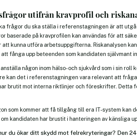
sfrågor utifrån kravprofil och riskan
vilka frågor du ska ställa i referenstagningen är att utg
gor baserade på kravprofilen kan användas för att säke
tt kunna utföra arbetsuppgifterna. Riskanalysen kan 
ör att fånga upp beteenden som kandidaten självmant 
anställa någon inom hälso- och sjukvård som i sin roll
are kan det i referenstagningen vara relevant att fråg
ar brutit mot interna riktlinjer och föreskrifter. Detta f
on som kommer att få tillgång till era IT-system kan 
 om kandidaten har brustit i hanteringen av känsliga up
på hur du ökar ditt skydd mot felrekryteringar? Den 2