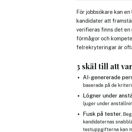
För jobbsökare kan en
kandidater att framstäl
verifieras finns det e
förmågor och kompeten
felrekryteringar är o
3 skäl till att 
AI-genererade pers
baserade på de kriteri
Lögner under anstäl
ljuger under anställni
Fusk på tester.
Begå
kandidaternas snabbl
testuppgifterna kan m