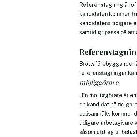
Referenstagning är of
kandidaten kommer frå
kandidatens tidigare a
samtidigt passa på att
Referenstagning
Brottsförebyggande råd
referenstagningar kan
möjliggörare
. En möjliggörare är en
en kandidat på tidigar
polisanmälts kommer de
tidigare arbetsgivare 
såsom utdrag ur belast