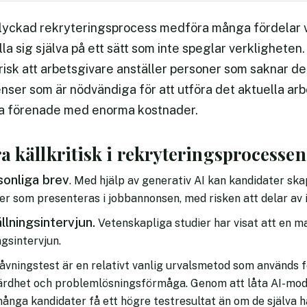
 lyckad rekryteringsprocess medföra många fördelar v
la sig själva på ett sätt som inte speglar verkligheten
n risk att arbetsgivare anställer personer som saknar d
ser som är nödvändiga för att utföra det aktuella ar
fta förenade med enorma kostnader.
vara källkritisk i rekryteringsprocessen
onliga brev
. Med hjälp av generativ AI kan kandidater sk
er som presenteras i jobbannonsen, med risken att delar av 
lningsintervjun.
Vetenskapliga studier har visat att en m
ngsintervjun.
vningstest är en relativt vanlig urvalsmetod som används 
ärdhet och problemlösningsförmåga. Genom att låta AI-mode
ånga kandidater få ett högre testresultat än om de själva h