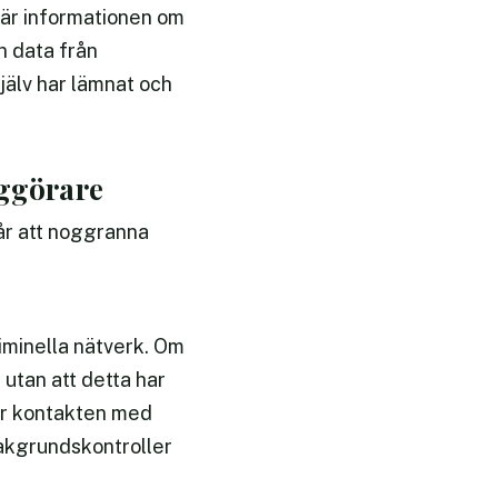
där informationen om
n data från
jälv har lämnat och
iggörare
år att noggranna
riminella nätverk. Om
utan att detta har
 är kontakten med
bakgrundskontroller