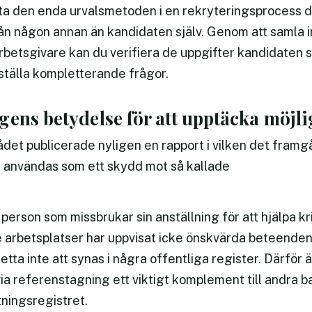
ta den enda urvalsmetoden i en rekryteringsprocess 
n någon annan än kandidaten själv. Genom att samla i
rbetsgivare kan du verifiera de uppgifter kandidaten s
 ställa kompletterande frågor.
ens betydelse för att upptäcka möjl
et publicerade nyligen en rapport i vilken det framg
 användas som ett skydd mot så kallade
 person som missbrukar sin anställning för att hjälpa k
e arbetsplatser har uppvisat icke önskvärda beteenden 
tta inte att synas i några offentliga register. Därför
via referenstagning ett viktigt komplement till andra 
ningsregistret.