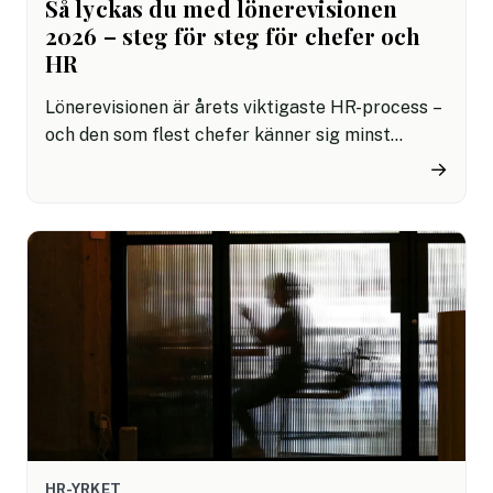
Så lyckas du med lönerevisionen
2026 – steg för steg för chefer och
HR
Lönerevisionen är årets viktigaste HR-process –
och den som flest chefer känner sig minst
förberedda på. Här är en komplett guide till hur
→
du planerar, genomför och följer upp
lönerevisionen 2026 utan att tappa varken
medarbetare eller trovärdighet.
HR-YRKET