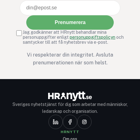
Prenumerera
Jag godkänner att HRnytt behandlar mina
personuppgifter enligt
personuppgiftspolicyn
och
samtycker till att få nyhetsbrev via e-post.
Vi respekterar din integritet. Avsluta
prenumerationen när som helst.
Sveriges nyhetstjänst för dig som arbetar med människor,
ledarskap och organisation.
HRNYTT
Om oss