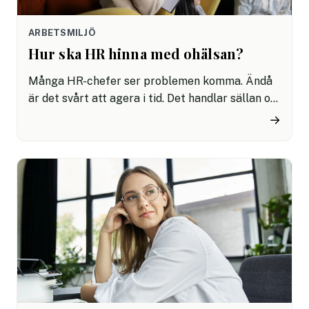
ARBETSMILJÖ
Hur ska HR hinna med ohälsan?
Många HR-chefer ser problemen komma. Ändå
är det svårt att agera i tid. Det handlar sällan om
brist på engagemang utan om en organisation
→
där det är svårt att arbeta förebyggande. Admin,
löner och rekrytering tar ofta all tid och man
hinner inte jobba aktivt med att förebygga
ohälsa.