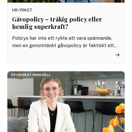
HR-YRKET
Gåvopolicy – tråkig policy eller
hemlig superkraft?
Policys har inte ett rykte att vara spännande,
men en genomtänkt gåvopolicy är faktiskt ett
av de enklaste sätten att säkra att folk trivs,
→
stannar kvar – och presterar. Det bästa är att
när det finns en tydlig struktur sköter arbetet
nästan sig själv och ger er som bolag möjlighet
SPONSRAT INNEHÅLL
att fokusera på verksamheten ännu mer.