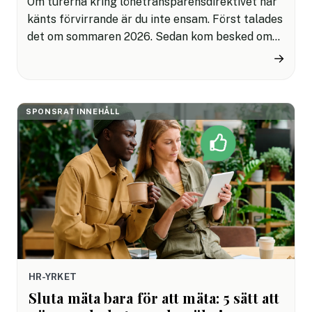
Om turerna kring lönetransparensdirektivet har
känts förvirrande är du inte ensam. Först talades
det om sommaren 2026. Sedan kom besked om
att införandet i Sverige planeras att flyttas fram.
→
Många HR-team sitter därför med samma fråga:
vad gäller egentligen nu?
SPONSRAT INNEHÅLL
HR-YRKET
Sluta mäta bara för att mäta: 5 sätt att