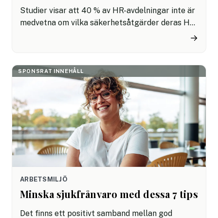
Studier visar att 40 % av HR-avdelningar inte är
medvetna om vilka säkerhetsåtgärder deras HR-
system faktiskt har. HR hanterar företagets
→
mest känsliga data – löneuppgifter,
anställningskontrakt, personliga identiteter och
prestationsbedömningar. Trots det är säkerhet
SPONSRAT INNEHÅLL
ofta en eftertanke vid valet av HR-system.
Många företag fastnar i design, och enkelhet,
men missar en kritiska fråga: Hur väl skyddar
systemet den data vi anförtrott det?
ARBETSMILJÖ
Minska sjukfrånvaro med dessa 7 tips
Det finns ett positivt samband mellan god