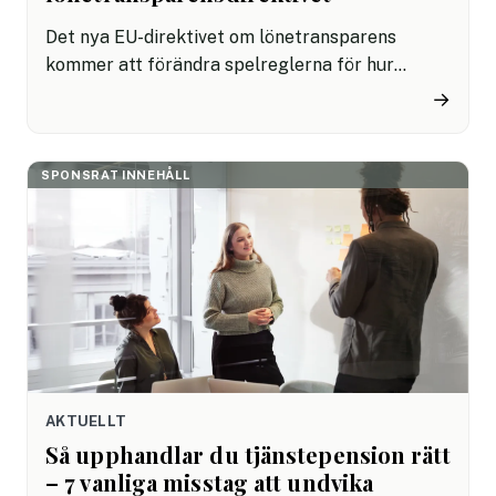
Det nya EU-direktivet om lönetransparens
kommer att förändra spelreglerna för hur
företag hanterar lön, jämställdhet och
→
rapportering. Nyligen höll Sympa tillsammans
med Pihr ett webbinar för att gå igenom vad
som gäller. Det kom in en mängd frågor – och
SPONSRAT INNEHÅLL
här sammanfattar vi de vanligaste för att klara
ut vad som gäller.
AKTUELLT
Så upphandlar du tjänstepension rätt
– 7 vanliga misstag att undvika