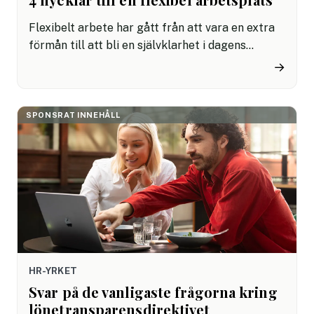
Flexibelt arbete har gått från att vara en extra
förmån till att bli en självklarhet i dagens
arbetsliv. Men trots att många företag idag
→
erbjuder någon form av flexibilitet, utgår många
företag fortfarande från gamla standarder
gällande flexibilitet istället för att anamma
SPONSRAT INNEHÅLL
förändringen och dra nytta av den.
HR-YRKET
Svar på de vanligaste frågorna kring
lönetransparensdirektivet