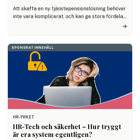
Att skaffa en ny tjänstepensionslösning behöver
inte vara komplicerat, och kan ge stora fördelar.
SPP:s upphandlingsansvariga, med lång
→
erfarenhet, har sett alla vanliga misstag – och
vet hur du undviker dem.
SPONSRAT INNEHÅLL
HR-YRKET
HR-Tech och säkerhet – Hur tryggt
är era system egentligen?