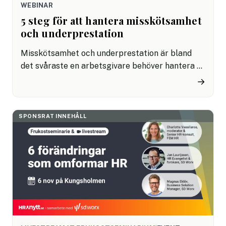
WEBINAR
5 steg för att hantera misskötsamhet
och underprestation
Misskötsamhet och underprestation är bland
det svåraste en arbetsgivare behöver hantera –
men att inte agera är oftast det största
→
misstaget. När problem får fortgå påverkas
både arbetsmiljö, kultur och resultat. Med rätt
struktur, tydlighet och kommunikation går det
SPONSRAT INNEHÅLL
däremot att skapa en process som upplevs som
både professionell och rättvis, även när
situationen är känslig.