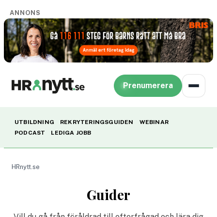
ANNONS
Prenumerera
UTBILDNING
REKRYTERINGSGUIDEN
WEBINAR
PODCAST
LEDIGA JOBB
HRnytt.se
Guider
Vill du gå från föråldrad till efterfrågad och lära dig