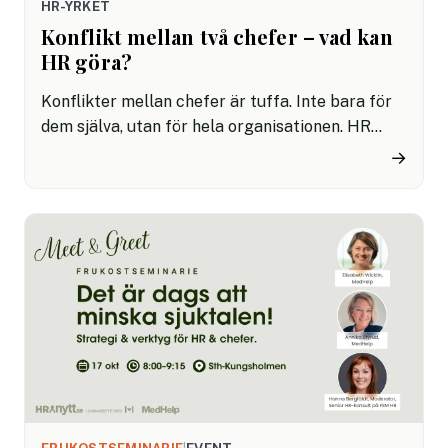
HR-YRKET
Konflikt mellan två chefer – vad kan
HR göra?
Konflikter mellan chefer är tuffa. Inte bara för
dem själva, utan för hela organisationen. HR
sitter ofta mitt i stormens öga – och har
→
samtidigt en nyckelroll i att skapa lösningar som
håller över tid.