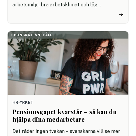
arbetsmiljö, bra arbetsklimat och låg
sjukfrånvaro. Det finns därför mycket som
→
ledning och chefer kan göra för att påverka
sjukfrånvaron i den egna organisationen. Här ger
vi sju tips för sänkt sjukfrånvaro.
SPONSRAT INNEHÅLL
HR-YRKET
Pensionsgapet kvarstår – så kan du
hjälpa dina medarbetare
Det råder ingen tvekan – svenskarna vill se mer