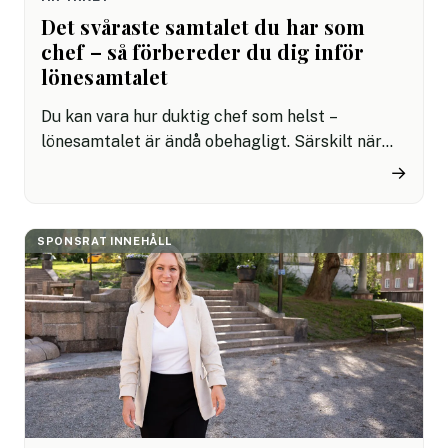
Det svåraste samtalet du har som
chef – så förbereder du dig inför
lönesamtalet
Du kan vara hur duktig chef som helst –
lönesamtalet är ändå obehagligt. Särskilt när
svaret är nej, eller när förväntningarna är högre
→
än vad du kan leverera. Så här hanterar du det
utan att tappa varken förtroende eller
medarbetare.
SPONSRAT INNEHÅLL