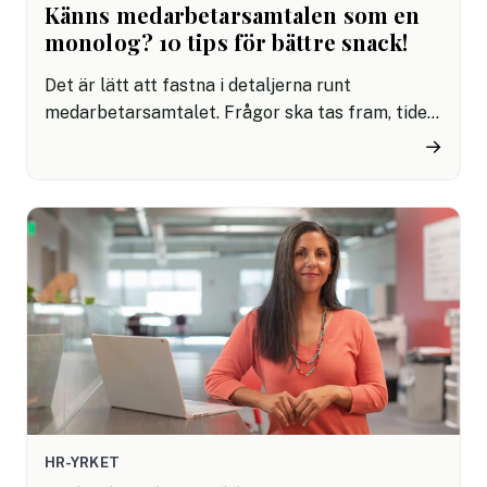
Känns medarbetarsamtalen som en
monolog? 10 tips för bättre snack!
Det är lätt att fastna i detaljerna runt
medarbetarsamtalet. Frågor ska tas fram, tiden
ska bokas, rätt mall ska användas och allt ska
→
dokumenteras. Men utan ett bra samtal där
båda faktiskt deltar spelar resten mindre roll.
Om mötet blir en monolog hjälper det inte
mycket att ni hade en snygg agenda eller ett
välfyllt dokument. Därför har vi här fokuserat på
tips som hjälper er att få igång ett bättre snack
från båda hållen.
HR-YRKET