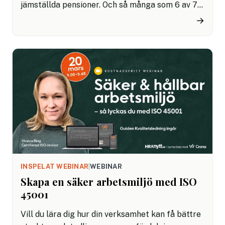
jämställda pensioner. Och så många som 6 av 7
tycker att regeringen gör för lite i frågan. Det
→
visar SPPs nya Novusundersökning. Samtidigt är
kvinnors pension i snitt 30 procent lägre än
mäns. Här är fyra konkreta sätt du som
arbetsgivare kan bidra.
INSPELAT WEBINAR
|
WEBINAR
Skapa en säker arbetsmiljö med ISO
45001
Vill du lära dig hur din verksamhet kan få bättre