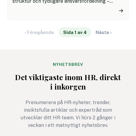
struktur och tydligare ansvarsfördelning –
samtidigt som ni minskar risken för
→
arbetsplatsolyckor och främjar färre
sjukskrivningar? ISO 45001 hjälper er integrera
arbetsmiljöarbetet i verksamheten och
‹ Föregående
Sida 1 av 4
Nästa ›
förbättra era arbetsförhållanden, samtidigt som
ni ökar effektiviteten – och vi berättar hur.
NYHETSBREV
Det viktigaste inom HR, direkt
i inkorgen
Prenumerera på HR-nyheter, trender,
insiktsfulla artiklar och expertråd som
utvecklar ditt HR-team. Vi hörs 2 gånger i
veckan i ett matnyttigt nyhetsbrev.