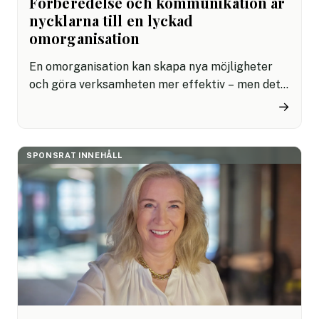
Förberedelse och kommunikation är
nycklarna till en lyckad
omorganisation
En omorganisation kan skapa nya möjligheter
och göra verksamheten mer effektiv – men det
är också en komplex process som påverkar både
→
struktur och människor. För att lyckas krävs
noggranna förberedelser och en tydlig
kommunikation. Här är stegen som gör skillnad.
SPONSRAT INNEHÅLL