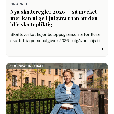
HR-YRKET
Nya skatteregler 2026 — så mycket
mer kan ni ge i julgåva utan att den
blir skattepliktig
Skatteverket höjer beloppsgränserna för flera
skattefria personalgåvor 2026. Julgåvan höjs till
600 kronor och jubileumsgåvan till 1 800 kronor.
→
Höjningarna är välkomna, men hamnar ni en
krona över gränsen blir hela gåvan skattepliktig.
SPONSRAT INNEHÅLL