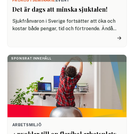
FRUKOSTSEMINARIE
|
EVENT
Det är dags att minska sjuktalen!
Sjukfrånvaron i Sverige fortsätter att öka och
kostar både pengar, tid och förtroende. Ändå
saknar många arbetsgivare tydliga mål och
→
verktyg för att hantera frågan, trots att den är
avgörande för både hälsa och lönsamhet.
SPONSRAT INNEHÅLL
ARBETSMILJÖ
4 nycklar till en flexibel arbetsplats