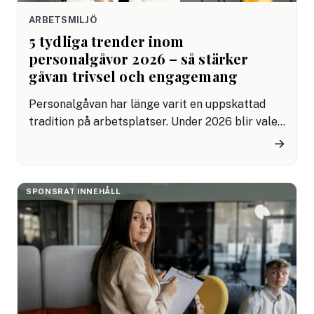
ARBETSMILJÖ
5 tydliga trender inom
personalgåvor 2026 – så stärker
gåvan trivsel och engagemang
Personalgåvan har länge varit en uppskattad
tradition på arbetsplatser. Under 2026 blir valet
av gåva allt viktigare för arbetsgivare som vill
→
stärka motivation, lojalitet, gemenskap och
relationen till sina medarbetare.
SPONSRAT INNEHÅLL