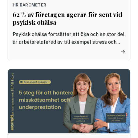
HR BAROMETER
62 % av företagen agerar för sent vid
psykisk ohälsa
Psykisk ohälsa fortsätter att öka och en stor del
är arbetsrelaterad av till exempel stress och
överbelastning. För att vända trenden krävs ett
→
förebyggande arbete. Trots det visar HR
Barometern 2025 att 62 % av företagen tar tag i
problemen först när sjukskrivningen redan är ett
faktum och en medarbetare har blivit utbränd.