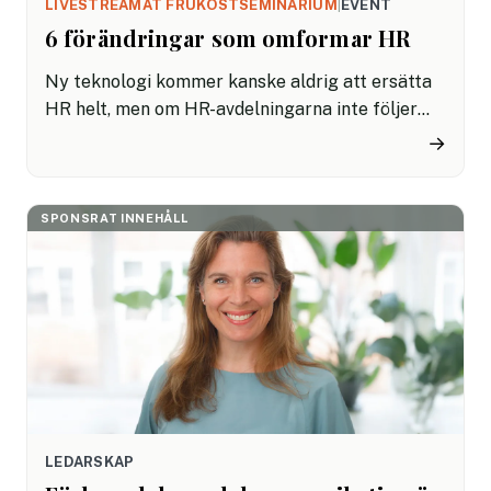
LIVESTREAMAT FRUKOSTSEMINARIUM
|
EVENT
6 förändringar som omformar HR
Ny teknologi kommer kanske aldrig att ersätta
HR helt, men om HR-avdelningarna inte följer
med i utvecklingen kommer de snart att bli
→
irrelevanta. Det är en verklighet som många
känner till – men hur ser framtidens HR-
avdelning ut egentligen? Vilka förändringar
SPONSRAT INNEHÅLL
behöver du hålla koll på och vilka är redan här?
LEDARSKAP