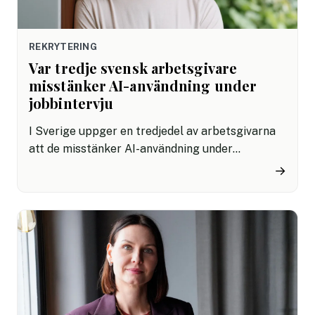
REKRYTERING
Var tredje svensk arbetsgivare
misstänker AI-användning under
jobbintervju
I Sverige uppger en tredjedel av arbetsgivarna
att de misstänker AI-användning under
jobbintervjuer. Andra slutade att använda ett AI-
→
verktyg på grund av problem med rättvisa,
effektivitet eller efterlevnad. Resultatet blir en
rekryteringsvärld i snabb omvandling.