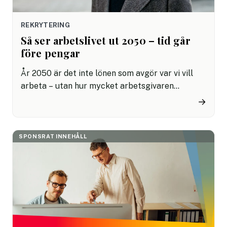
REKRYTERING
Så ser arbetslivet ut 2050 – tid går
före pengar
År 2050 är det inte lönen som avgör var vi vill
arbeta – utan hur mycket arbetsgivaren
respekterar vår tid. Flexibla, förutsägbara
→
scheman blir den nya hårdvalutan, och AI blir
verktyget som gör det möjligt.
SPONSRAT INNEHÅLL