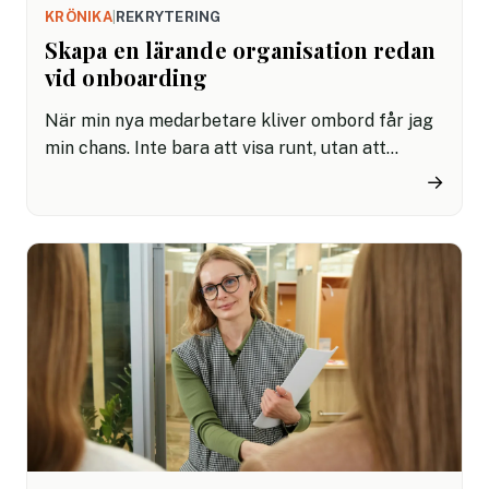
KRÖNIKA
|
REKRYTERING
Skapa en lärande organisation redan
vid onboarding
När min nya medarbetare kliver ombord får jag
min chans. Inte bara att visa runt, utan att
signalera vad vi som organisation tycker är
→
viktigt. Därför använder jag onboarding till mer
än praktiska rutiner. Jag bygger en lärande
kultur.