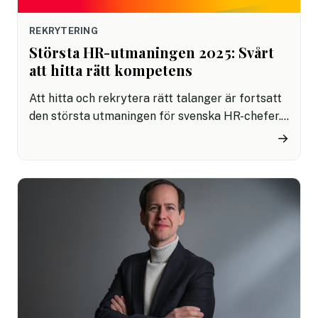
REKRYTERING
Största HR-utmaningen 2025: Svårt
att hitta rätt kompetens
Att hitta och rekrytera rätt talanger är fortsatt
den största utmaningen för svenska HR-chefer.
Det visar en ny europeisk undersökning från SD
→
Worx, där 575 svenska HR-ansvariga deltagit.