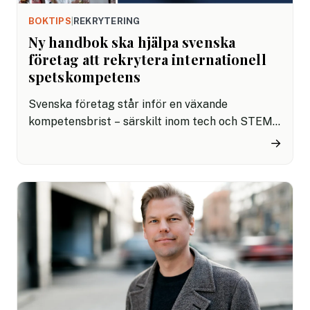
BOKTIPS
|
REKRYTERING
Ny handbok ska hjälpa svenska
företag att rekrytera internationell
spetskompetens
Svenska företag står inför en växande
kompetensbrist – särskilt inom tech och STEM,
där 18 000 nya specialister behövs varje år. Nu
→
lanseras handboken The Insider’s Guide to
Recruiting International Talent, framtagen av
Switch to Sweden och Svenska Institutet, som
ger arbetsgivare konkreta verktyg för att
lyckas med internationell rekrytering.