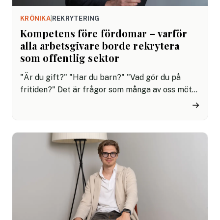
KRÖNIKA
|
REKRYTERING
Kompetens före fördomar – varför
alla arbetsgivare borde rekrytera
som offentlig sektor
"Är du gift?" "Har du barn?" "Vad gör du på
fritiden?" Det är frågor som många av oss mött
under jobbintervjuer, särskilt i det avslappnade
→
"mellansnacket" där rekryteraren försöker "lära
känna personen bakom CV".