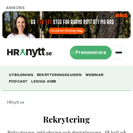
ANNONS
Prenumerera
UTBILDNING
REKRYTERINGSGUIDEN
WEBINAR
PODCAST
LEDIGA JOBB
HRnytt.se
Rekrytering
Rekrytering, inkludering och digitalisering – få koll på