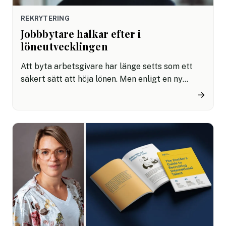
REKRYTERING
Jobbbytare halkar efter i
löneutvecklingen
Att byta arbetsgivare har länge setts som ett
säkert sätt att höja lönen. Men enligt en ny
analys har jobbbytare inte längre något
→
försprång jämfört med dem som stannar kvar
hos sin arbetsgivare.