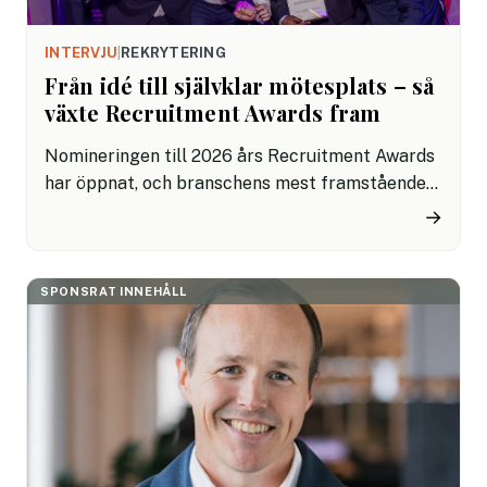
INTERVJU
|
REKRYTERING
Från idé till självklar mötesplats – så
växte Recruitment Awards fram
Nomineringen till 2026 års Recruitment Awards
har öppnat, och branschens mest framstående
aktörer har nu chans att hyllas. Grundaren Dejan
→
Smiljanic berättar om årets gala, varför det är
viktigt att lyfta innovation och engagemang
inom rekrytering, och hur Recruitment Awards
SPONSRAT INNEHÅLL
har blivit en central mötesplats för hela
branschen.