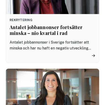
REKRYTERING
Antalet jobbannonser fortsätter
minska – nio kvartal i rad
Antalet jobbannonser i Sverige fortsätter att
minska och har nu haft en negativ utveckling
under nio raka kvartal. Trots nedgången finns
→
tecken på att arbetsmarknaden kan börja vända,
och vissa yrkeskategorier visar tillväxt.