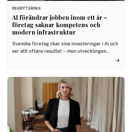
REKRYTERING
AI förändrar jobben inom ett år –
företag saknar kompetens och
modern infrastruktur
Svenska företag ökar sina investeringar i AI och
ser allt oftare resultat – men utvecklingen
bromsas av omodern infrastruktur,
→
kompetensbrist och ett allt mer krävande
regelverk. Kyndryls Readiness Report 2025 visar
att samtidigt som innovationstakten stiger ökar
pressen på att leverera avkastning, stärka
cybersäkerheten och anpassa molnstrategierna
i en tid av geopolitisk osäkerhet.