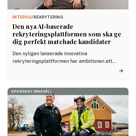
INTERVJU
|
REKRYTERING
Den nya AI-baserade
rekryteringsplattformen som ska ge
dig perfekt matchade kandidater
Den nyligen lanserade innovativa
rekryteringsplattformen har ambitionen att
effektivisera och förbättra
→
rekryteringsprocessen. Du ska få en snabbare,
träffsäkrare och mer objektivt väg till rätt
kandidater. Sebastian Hjärne, den svenska
SPONSRAT INNEHÅLL
entreprenören bakom Talentium, berättar mer
för HRnytt.