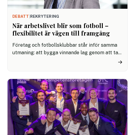
DEBATT
|
REKRYTERING
När arbetslivet blir som fotboll –
flexibilitet är vägen till framgång
Företag och fotbollsklubbar står inför samma
utmaning: att bygga vinnande lag genom att ta
in rätt specialister vid rätt tidpunkt. Det handlar
→
inte längre om fasta startelvor utan om modet
att tänka nytt och sätta kompetensen i centrum.