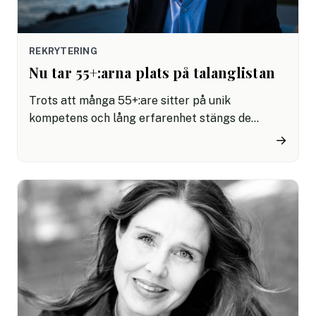
REKRYTERING
Nu tar 55+:arna plats på talanglistan
Trots att många 55+:are sitter på unik
kompetens och lång erfarenhet stängs de
fortfarande ute från arbetsmarknaden. Nu tar
→
4potentials upp kampen mot ålderismen genom
att lyfta fram supertalanger över 55 år, lista de
företag som attraherar – och de som misslyckas
– samt presentera en rapport om varför
fördomar om ålder fortfarande präglar
rekryteringar i Sverige.