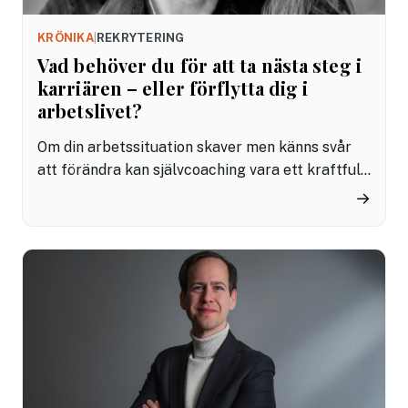
KRÖNIKA
|
REKRYTERING
Vad behöver du för att ta nästa steg i
karriären – eller förflytta dig i
arbetslivet?
Om din arbetssituation skaver men känns svår
att förändra kan självcoaching vara ett kraftfullt
verktyg. Det handlar om att ställa sig själv
→
frågor som verkligen utmanar – och att våga
svara ärligt.