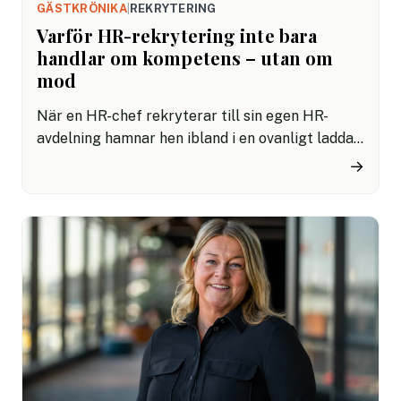
GÄSTKRÖNIKA
|
REKRYTERING
Varför HR-rekrytering inte bara
handlar om kompetens – utan om
mod
När en HR-chef rekryterar till sin egen HR-
avdelning hamnar hen ibland i en ovanligt laddad
situation. Det handlar inte bara om att fylla en
→
tjänst – utan om att välja någon som kliver rakt
in i hens värld. Någon som kan hens språk, hens
metoder, hens spelplan. Det är lite som att be en
dirigent välja den musiker som både ska
förstärka orkestern – och potentiellt kunna ta
över dirigentpinnen en dag.