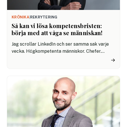
KRÖNIKA
|
REKRYTERING
Så kan vi lösa kompetensbristen:
börja med att våga se människan!
Jag scrollar LinkedIn och ser samma sak varje
vecka. Högkompetenta människor. Chefer.
Specialister. Experter. De skriver öppet om hur
→
de inte lyckas ta sig tillbaka in på
arbetsmarknaden. Vissa har sökt i månader.
Andra i år. Och det förbryllar mig.