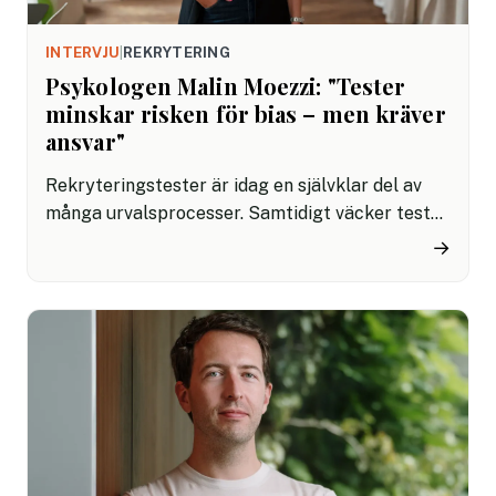
INTERVJU
|
REKRYTERING
Psykologen Malin Moezzi: "Tester
minskar risken för bias – men kräver
ansvar"
Rekryteringstester är idag en självklar del av
många urvalsprocesser. Samtidigt väcker tester
i rekrytering starka känslor – från oro över
→
orättvisa urval till hopp om en mer objektiv
process. Malin Moezzi, leg. psykolog och expert
på evidensbaserad rekrytering, förklarar varför
tester inte handlar om att sålla bort människor,
utan om att hitta rätt kompetens på ett mer
rättvist sätt.