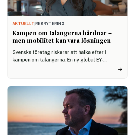
AKTUELLT
|
REKRYTERING
Kampen om talangerna hårdnar –
men mobilitet kan vara lösningen
Svenska företag riskerar att halka efter i
kampen om talangerna. En ny global EY-
undersökning visar att mobilitet – att kunna
→
flytta medarbetare mellan roller, platser och
länder – blir allt viktigare för att möta
kompetensbristen. Trots det saknar många
svenska företag strukturer för att använda
mobilitet som en del av sin affärsstrategi.