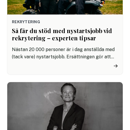
REKRYTERING
Så får du stöd med nystartsjobb vid
rekrytering – experten tipsar
Nästan 20 000 personer är i dag anställda med
(tack vare) nystartsjobb. Ersättningen gör att
många arbetsgivare vågar anställa personer
→
som inte arbetat på ett tag, men ännu fler
behöver få upp ögonen för möjligheterna, säger
Charlotte Lindman, rekryteringsexpert på
Arbetsförmedlingen.