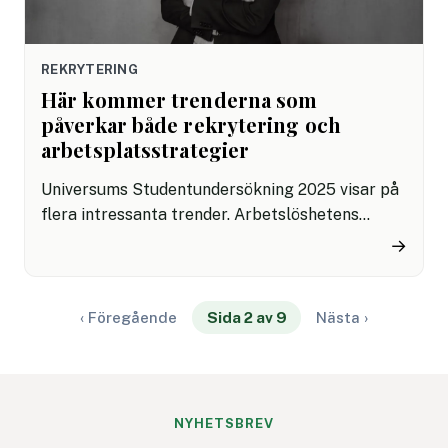
REKRYTERING
Här kommer trenderna som
påverkar både rekrytering och
arbetsplatsstrategier
Universums Studentundersökning 2025 visar på
flera intressanta trender. Arbetslöshetens
ökning i Sverige påverkar landets studenter och
→
många tvingas anpassa sig på flera sätt för att
möta den tuffare verkligheten. Trots det
växande intresset för artificiell intelligens i
‹ Föregående
Sida 2 av 9
Nästa ›
samhället är AI-kompetensen fortfarande låg
bland många studenter.
NYHETSBREV