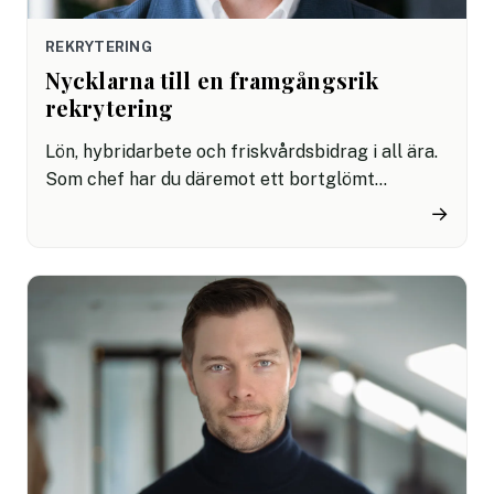
REKRYTERING
Nycklarna till en framgångsrik
rekrytering
Lön, hybridarbete och friskvårdsbidrag i all ära.
Som chef har du däremot ett bortglömt
trumfkort på hand vid rekryteringar.
→
"Tjänstepensionen är de bortglömda
miljonerna", säger Skandias pensionsekonom
Mattias Munter.