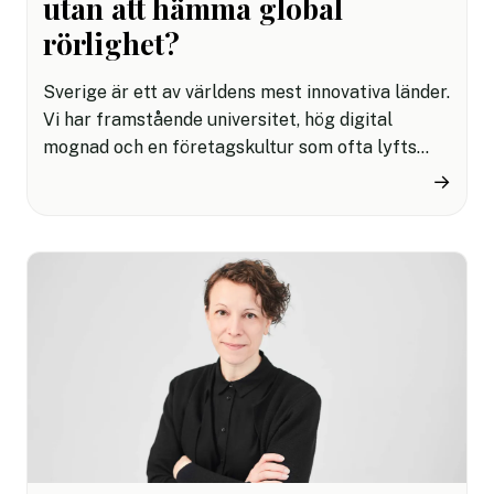
utan att hämma global
rörlighet?
Sverige är ett av världens mest innovativa länder.
Vi har framstående universitet, hög digital
mognad och en företagskultur som ofta lyfts
som förebild. Ändå halkar vi efter när det gäller
→
att attrahera och behålla internationell talang –
särskilt inom snabbväxande branscher som tech,
AI och fintech.