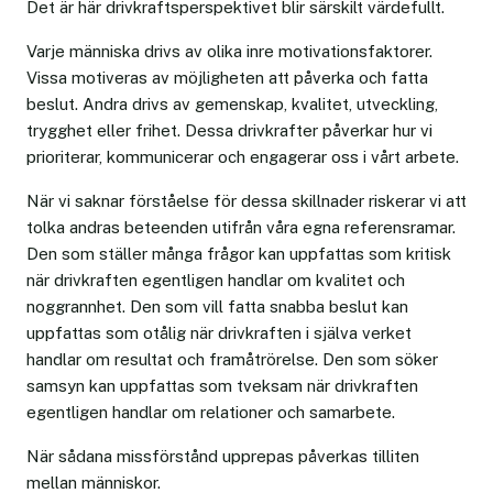
Det är här drivkraftsperspektivet blir särskilt värdefullt.
Varje människa drivs av olika inre motivationsfaktorer.
Vissa motiveras av möjligheten att påverka och fatta
beslut. Andra drivs av gemenskap, kvalitet, utveckling,
trygghet eller frihet. Dessa drivkrafter påverkar hur vi
prioriterar, kommunicerar och engagerar oss i vårt arbete.
När vi saknar förståelse för dessa skillnader riskerar vi att
tolka andras beteenden utifrån våra egna referensramar.
Den som ställer många frågor kan uppfattas som kritisk
när drivkraften egentligen handlar om kvalitet och
noggrannhet. Den som vill fatta snabba beslut kan
uppfattas som otålig när drivkraften i själva verket
handlar om resultat och framåtrörelse. Den som söker
samsyn kan uppfattas som tveksam när drivkraften
egentligen handlar om relationer och samarbete.
När sådana missförstånd upprepas påverkas tilliten
mellan människor.