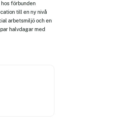
t hos förbunden
tion till en ny nivå
cial arbetsmiljö och en
tt par halvdagar med