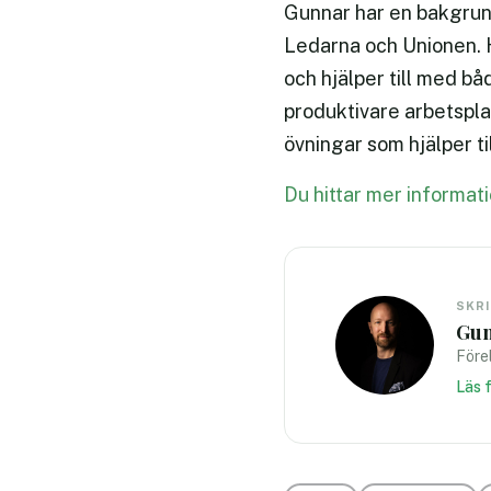
Gunnar har en bakgrun
Ledarna och Unionen. H
och hjälper till med bå
produktivare arbetsplat
övningar som hjälper ti
Du hittar mer informat
SKR
Gun
Förel
Läs 