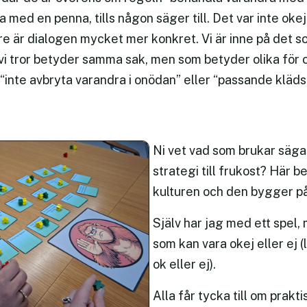
a med en penna, tills någon säger till. Det var inte okej
 är dialogen mycket mer konkret. Vi är inne på det som 
i tror betyder samma sak, men som betyder olika för o
“inte avbryta varandra i onödan” eller “passande klädse
Ni vet vad som brukar säga
strategi till frukost? Här b
kulturen och den bygger på 
Själv har jag med ett spel
som kan vara okej eller ej (
ok eller ej).
Alla får tycka till om prak