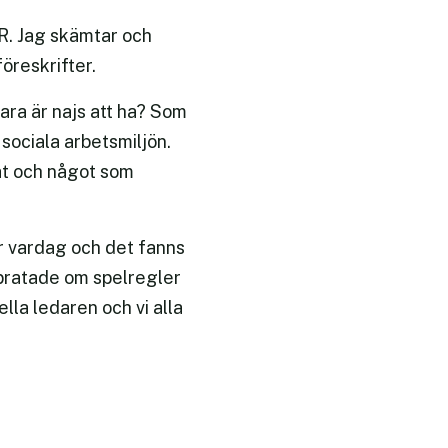
HR. Jag skämtar och
öreskrifter.
bara är najs att ha? Som
sociala arbetsmiljön.
nät och något som
ar vardag och det fanns
 pratade om spelregler
la ledaren och vi alla