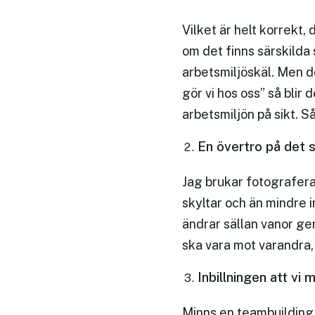
Vilket är helt korrekt,
om det finns särskilda 
arbetsmiljöskäl. Men 
gör vi hos oss” så blir
arbetsmiljön på sikt. S
En övertro på det s
Jag brukar fotografera 
skyltar och än mindre i
ändrar sällan vanor ge
ska vara mot varandra, 
Inbillningen att v
Minns en teambuilding 