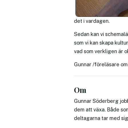
det i vardagen.
Sedan kan vi schemaläg
som vi kan skapa kultu
vad som verkligen är oke
Gunnar /föreläsare om
Om
Gunnar Söderberg jobb
dem att växa. Både som
deltagarna tar med si