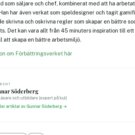
d som säljare och chef, kombinerat med att ha arbeta
an har även verkat som speldesigner och tagit gamifica
de skrivna och oskrivna regler som skapar en bättre so
s. Det kan vara allt från 45 minuters inspiration till e
ll att skapa en bättre arbetsmiljö.
ion om Förbättringsverket här
IBENT
nar Söderberg
äsare och utbildare (expert på kul)
fler artiklar av Gunnar Söderberg →