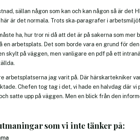
tystnad, sällan någon som kan och kan någon så är det 
 här är det normala. Trots ska-paragrafer i arbetsmiljöf
måste ha, hur tror ni då att det är på sakerna som mer 
å en arbetsplats. Det som borde vara en grund för den 
 en skylt på väggen, men vanligare en pdf på ett intra
ällda.
re arbetsplatserna jag varit på. Där härskartekniker v
uktade. Chefen tog tag i det, vi hade en halvdag där vi
ch satte upp på väggen. Men en blick från den informel
 utmaningar som vi inte tänker på:
mma