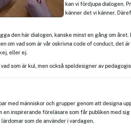
kan vi fördjupa dialogen. P
känner det vi känner. Däref
ga den här dialogen, kanske minst en gång om året. F
ren om vad som är vår oskrivna code of conduct, det är 
j, eller ej.
 vad som är kul, men också speldesigner av pedagogis
ar med människor och grupper genom att designa upp
 en inspirerande föreläsare som får publiken med sig o
g lärdomar som de använder i vardagen.