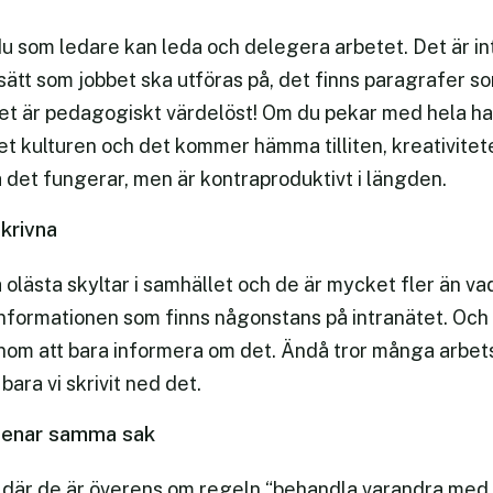
 du som ledare kan leda och delegera arbetet. Det är in
sätt som jobbet ska utföras på, det finns paragrafer s
det är pedagogiskt värdelöst! Om du pekar med hela ha
 det kulturen och det kommer hämma tilliten, kreativite
å det fungerar, men är kontraproduktivt i längden.
krivna
olästa skyltar i samhället och de är mycket fler än vad v
nformationen som finns någonstans på intranätet. Och at
nom att bara informera om det. Ändå tror många arbetsgi
bara vi skrivit ned det.
i menar samma sak
där de är överens om regeln “behandla varandra med r