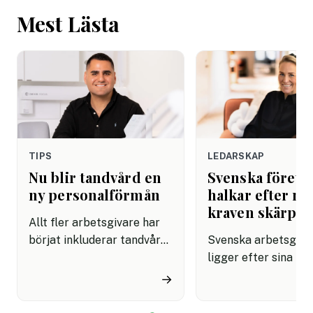
Mest Lästa
TIPS
LEDARSKAP
Nu blir tandvård en
Svenska företa
ny personalförmån
halkar efter när
kraven skärps
Allt fler arbetsgivare har
börjat inkluderar tandvård i
Svenska arbetsgiva
sina förmånspaket
ligger efter sina no
samtidigt som nära en
grannar när det gäll
→
miljon svenskar uppger att
införa tydliga regle
de avstår tandvård av
användningen av AI.