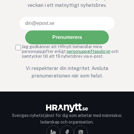
machiavellianism (en
veckan i ett matnyttigt nyhetsbrev.
cynisk och manipulativ
attityd).
Prenumerera
Jag godkänner att HRnytt behandlar mina
personuppgifter enligt
personuppgiftspolicyn
och
samtycker till att få nyhetsbrev via e-post.
Vi respekterar din integritet. Avsluta
prenumerationen när som helst.
Sveriges nyhetstjänst för dig som arbetar med människor,
ledarskap och organisation.