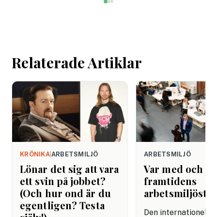
ekonomiska skäl.
undersökning visar a
svenska kontorsarb
än i Danmark och Fi
saknar riktlinjer för
Relaterade Artiklar
tekniken får använd
arbetet.
KRÖNIKA
|
ARBETSMILJÖ
ARBETSMILJÖ
Lönar det sig att vara
Var med och f
ett svin på jobbet?
framtidens
(Och hur ond är du
arbetsmiljösta
egentligen? Testa
Den internationella