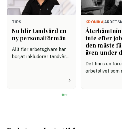
TIPS
KRÖNIKA
|
ARBETSMIL
Nu blir tandvård en
Återhämtning b
ny personalförmån
inte efter jobbe
den måste få pl
Allt fler arbetsgivare har
även under da
börjat inkluderar tandvård i
sina förmånspaket
Det finns en förestäl
samtidigt som nära en
arbetslivet som må
miljon svenskar uppger att
fortfarande styrs av. A
→
de avstår tandvård av
återhämtning är nå
ekonomiska skäl.
kommer senare. Efte
mötet. Efter sista
mejlet. Efter
arbetsdagen. Efte
helgen. Efter seme