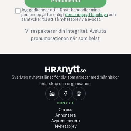
Prenumerera
Jag godkänner att HRnytt behandlar mina
personuppgifter enligt
personuppgiftspolicyn
och
samtycker till att få nyhetsbrev via e-post.
Vi respekterar din integritet. Avsluta
prenumerationen när som helst.
Sveriges nyhetstjänst för dig som arbetar med människor,
ledarskap och organisation.
HRNYTT
Om oss
Annonsera
Avprenumerera
Nyhetsbrev