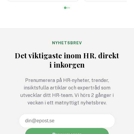
Men det är inte alltid
arbetsplatser fortf
enkelt att hitta aktiviteter
saknar: att verklige
som både engagerar brett
kräver övning, närv
och knyter an till
mod. Det är en kom
företagets värderingar.
som kan rädda liv. P
Bris stegutmaning 116 111
arbetsplatser kan d
NYHETSBREV
steg – för barns rätt att
avgörande för relati
Det viktigaste inom HR, direkt
må bra är ett exempel där
tillit och arbetsmiljö
i inkorgen
rörelse, gemenskap och
social hållbarhet möts i ett
gemensamt syfte.
Prenumerera på HR-nyheter, trender,
insiktsfulla artiklar och expertråd som
utvecklar ditt HR-team. Vi hörs 2 gånger i
veckan i ett matnyttigt nyhetsbrev.