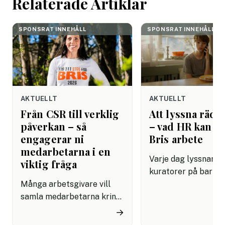
Relaterade Artiklar
SPONSRAT INNEHÅLL
SPONSRAT INNEHÅLL
AKTUELLT
AKTUELLT
Från CSR till verklig
Att lyssna rädda
påverkan – så
– vad HR kan lä
engagerar ni
Bris arbete
medarbetarna i en
Varje dag lyssnar Br
viktig fråga
kuratorer på barn 
Många arbetsgivare vill
dåligt. De har lärt s
samla medarbetarna kring
grundläggande om
initiativ som känns
mänsklig kommunik
→
meningsfulla på riktigt.
som de flesta