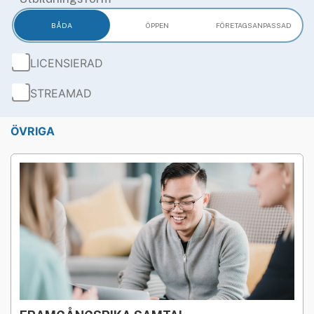
BÅDA
ÖPPEN
FÖRETAGS­ANPASSAD
LICENSIERAD
STREAMAD
ÖVRIGA