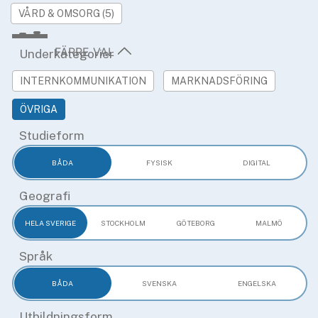
»
Rekryteringsguiden
VÅRD & OMSORG (5)
Underkategorier
INTERNKOMMUNIKATION
MARKNADSFÖRING
ÖVRIGA
Studieform
BÅDA
FYSISK
DIGITAL
Geografi
HELA SVERIGE
STOCKHOLM
GÖTEBORG
MALMÖ
Språk
BÅDA
SVENSKA
ENGELSKA
Utbildningsform