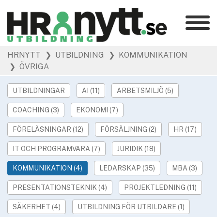
Kategorier
»
HRNYTT
❯ UTBILDNING
❯ KOMMUNIKATION
HR Barometer
❯ ÖVRIGA
»
HR-yrket
»
Ledarskap
UTBILDNINGAR
AI (11)
ARBETSMILJÖ (5)
»
Arbetsmiljö
COACHING (3)
EKONOMI (7)
»
Rekrytering
FÖRELÄSNINGAR (12)
FÖRSÄLJNING (2)
HR (17)
»
Hållbarhet
»
IT OCH PROGRAMVARA (7)
JURIDIK (18)
Podcast
»
Event
KOMMUNIKATION (4)
LEDARSKAP (35)
MBA (3)
PRESENTATIONSTEKNIK (4)
PROJEKTLEDNING (11)
Våra övriga sajter
»
Utbildning
SÄKERHET (4)
UTBILDNING FÖR UTBILDARE (1)