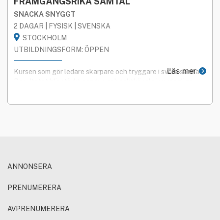
FRAMGÅNGSRIKA SAMTAL
SNACKA SNYGGT
2 DAGAR | FYSISK | SVENSKA
STOCKHOLM
UTBILDNINGSFORM: ÖPPEN
Läs mer
Kursen som gör ledare skarpare och tryggare i svåra samtal.
Resultatet blir stärkt pondus och taktkänsla i vardagliga
dialoger vilket höjer förtroendet.
ANNONSERA
PRENUMERERA
AVPRENUMERERA