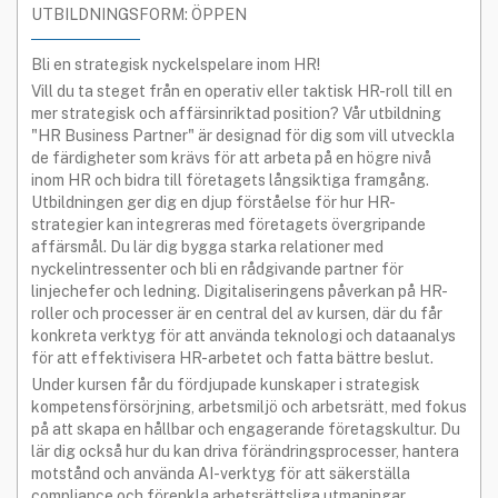
UTBILDNINGSFORM: ÖPPEN
Bli en strategisk nyckelspelare inom HR!
Vill du ta steget från en operativ eller taktisk HR-roll till en
mer strategisk och affärsinriktad position? Vår utbildning
"HR Business Partner" är designad för dig som vill utveckla
de färdigheter som krävs för att arbeta på en högre nivå
inom HR och bidra till företagets långsiktiga framgång.
Utbildningen ger dig en djup förståelse för hur HR-
strategier kan integreras med företagets övergripande
affärsmål. Du lär dig bygga starka relationer med
nyckelintressenter och bli en rådgivande partner för
linjechefer och ledning. Digitaliseringens påverkan på HR-
roller och processer är en central del av kursen, där du får
konkreta verktyg för att använda teknologi och dataanalys
för att effektivisera HR-arbetet och fatta bättre beslut.
Under kursen får du fördjupade kunskaper i strategisk
kompetensförsörjning, arbetsmiljö och arbetsrätt, med fokus
på att skapa en hållbar och engagerande företagskultur. Du
lär dig också hur du kan driva förändringsprocesser, hantera
motstånd och använda AI-verktyg för att säkerställa
compliance och förenkla arbetsrättsliga utmaningar.