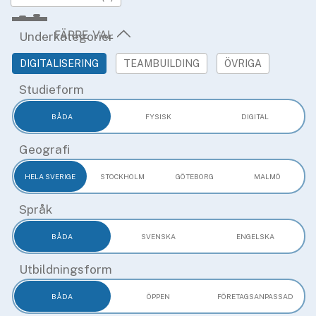
»
Rekryteringsguiden
Underkategorier
DIGITALISERING
TEAMBUILDING
ÖVRIGA
Studieform
BÅDA
FYSISK
DIGITAL
Geografi
HELA SVERIGE
STOCKHOLM
GÖTEBORG
MALMÖ
Språk
BÅDA
SVENSKA
ENGELSKA
Utbildningsform
BÅDA
ÖPPEN
FÖRETAGS­ANPASSAD