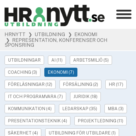
Kategorier
»
HRNYTT
❯ UTBILDNING
❯ EKONOMI
HR Barometer
❯ REPRESENTATION, KONFERENSER OCH
»
SPONSRING
HR-yrket
»
Ledarskap
UTBILDNINGAR
AI (11)
ARBETSMILJÖ (5)
»
Arbetsmiljö
COACHING (3)
EKONOMI (7)
»
Rekrytering
»
Hållbarhet
FÖRELÄSNINGAR (12)
FÖRSÄLJNING (2)
HR (17)
»
Podcast
IT OCH PROGRAMVARA (7)
JURIDIK (18)
»
Event
KOMMUNIKATION (4)
LEDARSKAP (35)
MBA (3)
Våra övriga sajter
PRESENTATIONSTEKNIK (4)
PROJEKTLEDNING (11)
»
Utbildning
SÄKERHET (4)
UTBILDNING FÖR UTBILDARE (1)