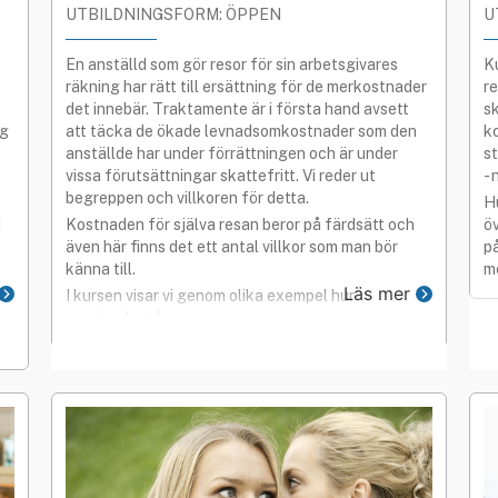
UTBILDNINGSFORM: ÖPPEN
U
En anställd som gör resor för sin arbetsgivares
K
räkning har rätt till ersättning för de merkostnader
r
det innebär. Traktamente är i första hand avsett
sk
ng
att täcka de ökade levnadsomkostnader som den
k
anställde har under förrättningen och är under
s
vissa förutsättningar skattefritt. Vi reder ut
-
begreppen och villkoren för detta.
H
d
Kostnaden för själva resan beror på färdsätt och
ö
även här finns det ett antal villkor som man bör
på
känna till.
me
Läs mer
a.
I kursen visar vi genom olika exempel hur
regelverket fungerar.