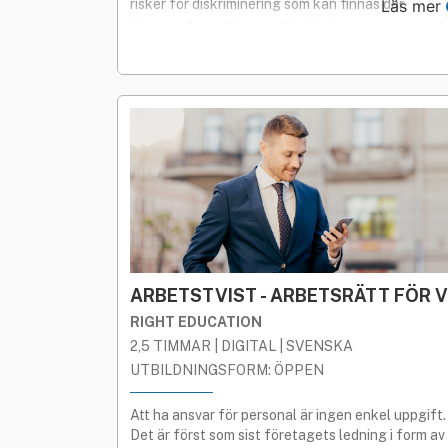
risker för diskriminering som kan finnas där.
Läs mer
I kursen finns, förutom föreläsningarna, ett antal
arbetsuppgifter som exemplifierar diskriminering.
ARBETSTVIST - ARBETSRÄTT FÖR 
RIGHT EDUCATION
2,5 TIMMAR | DIGITAL | SVENSKA
UTBILDNINGSFORM: ÖPPEN
Att ha ansvar för personal är ingen enkel uppgift.
Det är först som sist företagets ledning i form av