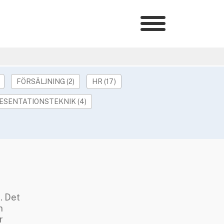
Kategorier
»
HR Barometer
»
HR-yrket
FÖRSÄLJNING (2)
HR (17)
»
Ledarskap
ESENTATIONSTEKNIK (4)
»
Arbetsmiljö
»
Rekrytering
»
Hållbarhet
»
Podcast
»
Event
Våra övriga sajter
. Det
n
»
Utbildning
r