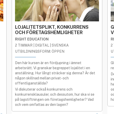
LOJALITETSPLIKT, KONKURRENS
G
OCH FÖRETAGSHEMLIGHETER
V
RIGHT EDUCATION
R
2 TIMMAR | DIGITAL | SVENSKA
2
UTBILDNINGSFORM: ÖPPEN
U
Den här kursen är en fördjupning i ämnet
G
arbetsrätt. Vi granskar begreppet lojalitet i en
r
anställning. Hur långt sträcker sig denna? Är det
D
någon skillnad mellan privat- och
i
offentliganställda?
he
Vi diskuterar också konkurrens och
o
konkurrensklausuler, och dessutom, hur ska vi se
o
på lagstiftningen om företagshemligheter? Vad
h
och vem omfattas av den lagen?