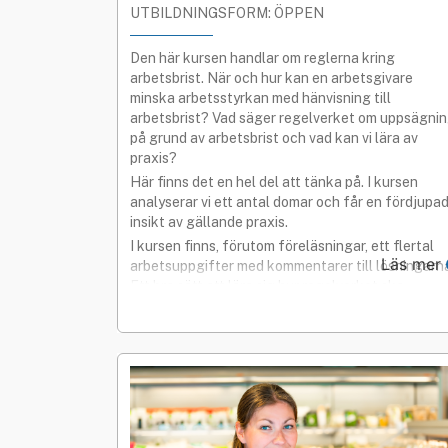
UTBILDNINGSFORM: ÖPPEN
Den här kursen handlar om reglerna kring
arbetsbrist. När och hur kan en arbetsgivare
minska arbetsstyrkan med hänvisning till
arbetsbrist? Vad säger regelverket om uppsägni
på grund av arbetsbrist och vad kan vi lära av
praxis?
Här finns det en hel del att tänka på. I kursen
analyserar vi ett antal domar och får en fördjupa
insikt av gällande praxis.
I kursen finns, förutom föreläsningar, ett flertal
Läs mer
arbetsuppgifter med kommentarer till lösningarn
Ett bra sätt att lära sig hur regelverket ska
tillämpas.