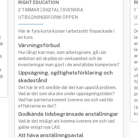
RIGHT EDUCATION
R
2 TIMMAR | DIGITAL | SVENSKA
1
UTBILDNINGSFORM: ÖPPEN
U
Här är fyra korta kurser i arbetsrätt förpackade i
D
en kurs.
l
d
a
är
Värvningsförbud
le
Hur långt kan man, som arbetsgivare, gå i sin
an
s
ambition att skydda sin verksamhet och de
a
investeringar man gjort i de anställdas kompetens?
V
a
Uppsägning, ogiltighetsförklaring och
u
g.
skadestånd
f
Det här är ett område där det kan uppstå problem.
d
Vad är det som ska ske under uppsägningstiden?
pr
Vad har parterna kommit överens om och vad blir
o
effekterna av det?
I 
Godkända tidsbegränsade anställningar
k
Vad är det möjligt att komma överens om och vad
gäller enligt nya LAS.
Att häva anställningsavtal