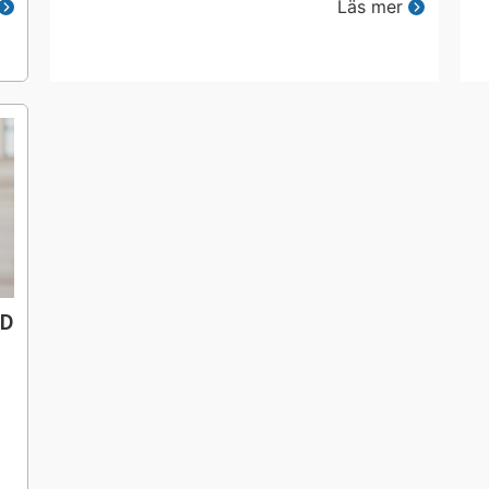
Läs mer
VD