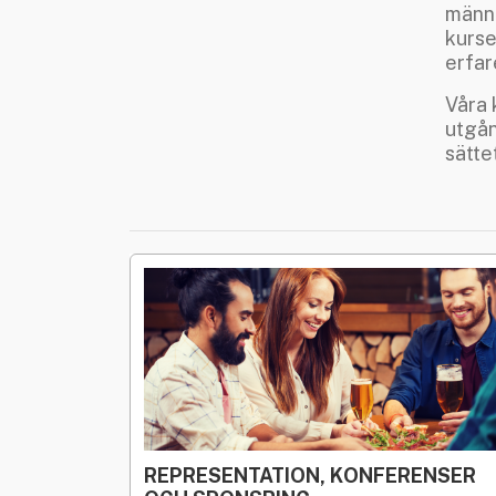
männi
kurse
erfar
Våra 
utgån
sätte
REPRESENTATION, KONFERENSER