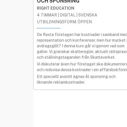
OCH SPONSRING
RIGHT EDUCATION
4 TIMMAR | DIGITAL | SVENSKA
UTBILDNINGSFORM: ÖPPEN
De flesta företagen har kostnader i samband me
representation och konferenser, men hur mycket 
avdragsgillt? I denna kurs går vi igenom vad som
gäller. Vi granskar skatteregler, aktuell rättspraxi
och ställningstaganden från Skatteverket.
Vi diskuterar även hur företaget ska dokumenter
och redovisa dessa kostnader i sin affärsbokförin
Ett speciellt avsnitt ägnas åt sponsring och
liknande reklamkostnader.