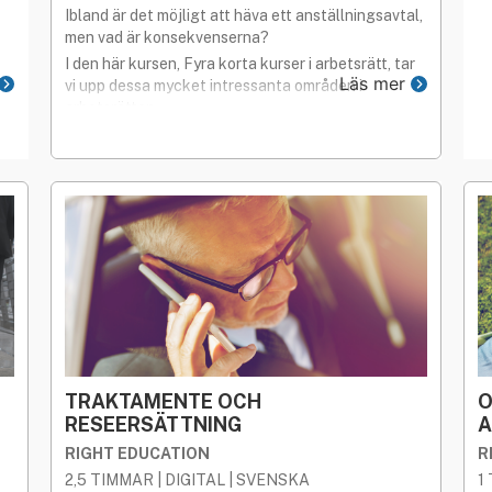
Ibland är det möjligt att häva ett anställningsavtal,
men vad är konsekvenserna?
I den här kursen, Fyra korta kurser i arbetsrätt, tar
Läs mer
vi upp dessa mycket intressanta områden i
arbetsrätten.
TRAKTAMENTE OCH
O
RESEERSÄTTNING
A
RIGHT EDUCATION
R
2,5 TIMMAR | DIGITAL | SVENSKA
1