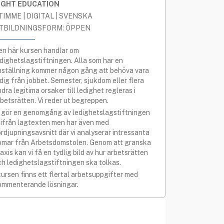
IGHT EDUCATION
 TIMME | DIGITAL | SVENSKA
TBILDNINGSFORM: ÖPPEN
en här kursen handlar om
edighetslagstiftningen. Alla som har en
nställning kommer någon gång att behöva vara
dig från jobbet. Semester, sjukdom eller flera
dra legitima orsaker till ledighet regleras i
rbetsrätten. Vi reder ut begreppen.
i gör en genomgång av ledighetslagstiftningen
tifrån lagtexten men har även med
ördjupningsavsnitt där vi analyserar intressanta
omar från Arbetsdomstolen. Genom att granska
axis kan vi få en tydlig bild av hur arbetsrätten
ch ledighetslagstiftningen ska tolkas.
kursen finns ett flertal arbetsuppgifter med
ommenterande lösningar.