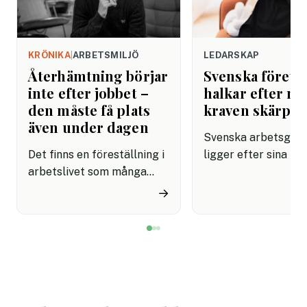
KRÖNIKA
|
ARBETSMILJÖ
LEDARSKAP
Återhämtning börjar
Svenska företa
inte efter jobbet –
halkar efter när
den måste få plats
kraven skärps
även under dagen
Svenska arbetsgiva
Det finns en föreställning i
ligger efter sina no
arbetslivet som många
grannar när det gäll
fortfarande styrs av. Att
införa tydliga regle
→
återhämtning är något som
användningen av AI.
kommer senare. Efter sista
undersökning visar a
mötet. Efter sista
svenska kontorsarb
mejlet. Efter
än i Danmark och Fi
arbetsdagen. Efter
saknar riktlinjer för
helgen. Efter semestern.
tekniken får använd