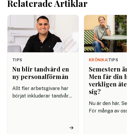
Relaterade Artiklar
arbetet.
TIPS
KRÖNIKA
|
TIPS
Nu blir tandvård en
Semestern är h
ny personalförmån
Men får din hjä
verkligen åter
Allt fler arbetsgivare har
sig?
börjat inkluderar tandvård i
sina förmånspaket
Nu är den här. Seme
samtidigt som nära en
För många av oss h
miljon svenskar uppger att
kalendern tömts,
de avstår tandvård av
autosvaret är aktiv
→
ekonomiska skäl.
tempot har börjat s