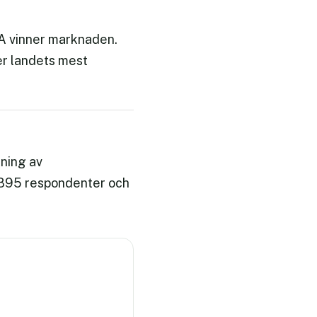
NA vinner marknaden.
er landets mest
ning av
 895 respondenter och