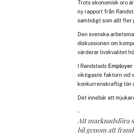
Trots ekonomisk oro är
ny rapport från Randsta
samtidigt som allt fler 
Den svenska arbetsmark
diskussionen om kompet
värderar livskvalitet h
Employer
I Randstads
viktigaste faktorn vid
konkurrenskraftig lön 
Det innebär att mjukar
-
Att marknadsföra si
bil genom att fram