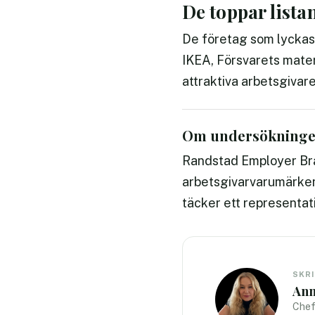
De toppar lista
De företag som lyckas 
IKEA, Försvarets mater
attraktiva arbetsgivar
Om undersökning
Randstad Employer Bra
arbetsgivarvarumärken
täcker ett representati
SKR
Ann
Chef