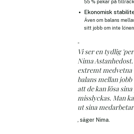
55 % pekar på tillräck
Ekonomisk stabilite
Även om balans mellan 
sitt jobb om inte lönen
-
Vi ser en tydlig 'p
Nima Astanhedost. 
extremt medvetna o
balans mellan jobb
att de kan lösa si
misslyckas. Man kan
ut sina medarbetar
, säger Nima.