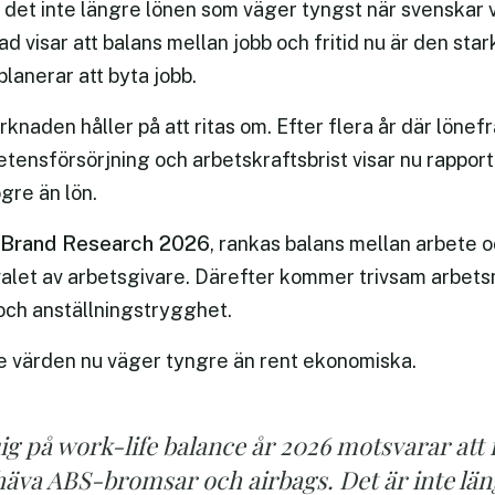
 det inte längre lönen som väger tyngst när svenskar v
d visar att balans mellan jobb och fritid nu är den sta
planerar att byta jobb.
naden håller på att ritas om. Efter flera år där löne
ensförsörjning och arbetskraftsbrist visar nu rapport
ögre än lön.
 Brand Research 2026
, rankas balans mellan arbete o
 valet av arbetsgivare. Därefter kommer trivsam arbetsm
och anställningstrygghet.
e värden nu väger tyngre än rent ekonomiska.
g på work-life balance år 2026 motsvarar att f
häva ABS-bromsar och airbags. Det är inte l