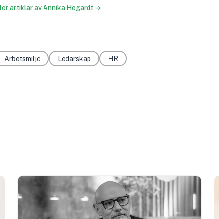
fler artiklar av Annika Hegardt →
Arbetsmiljö
Ledarskap
HR