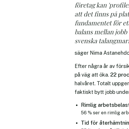
företag kan 'profile
att det finns på pl
fundamentet för ett 
balans mellan jobb o
svenska talangmar
säger Nima Astanehdos
Efter några år av förs
22 pro
på väg att öka.
halvåret. Totalt uppger 
faktiskt bytt jobb unde
Rimlig arbetsbelas
56 % ser en rimlig arb
Tid för återhämtni