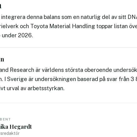
n
integrera denna balans som en naturlig del av sitt D
ielverk och Toyota Material Handling toppar listan öv
e under 2026.
en
nd Research är världens största oberoende undersök
. I Sverige är undersökningen baserad på svar från 3
vt urval av arbetsstyrkan.
IBENT
ika Hegardt
sredaktör