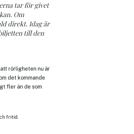
erna tar för givet
sökan. Om
ld direkt. Idag är
ljetten till den
tt rörligheten nu är
 inom det kommande
ligt fler än de som
h fritid.