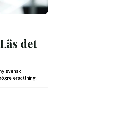
 Läs det
 ny svensk
 högre ersättning.