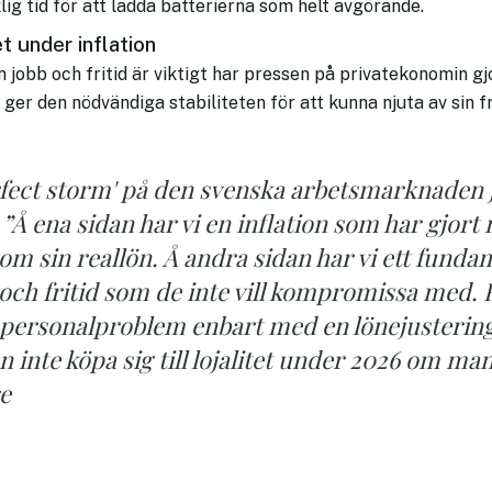
lig tid för att ladda batterierna som helt avgörande.
t under inflation
jobb och fritid är viktigt har pressen på privatekonomin gjo
 ger den nödvändiga stabiliteten för att kunna njuta av sin fr
erfect storm' på den svenska arbetsmarknaden j
”Å ena sidan har vi en inflation som har gjor
m sin reallön. Å andra sidan har vi ett funda
 och fritid som de inte vill kompromissa med.
na personalproblem enbart med en lönejusteri
 inte köpa sig till lojalitet under 2026 om ma
e