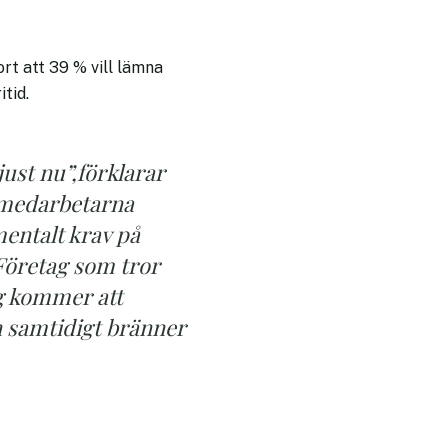
rt att 39 % vill lämna
itid.
ust nu”,förklarar
t medarbetarna
mentalt krav på
 Företag som tror
ng kommer att
n samtidigt bränner