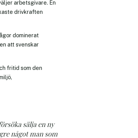
äljer arbetsgivare. En
rkaste drivkraften
frågor dominerat
en att svenskar
ch fritid som den
iljö,
örsöka sälja en ny
ängre något man som