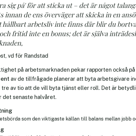
ra sig på' för att sticka ut – det är något talang
ats innan de ens överväger att skicka in en an
hållbart arbetsliv inte finns där blir du bortva
ch fritid inte en bonus; det är själva inträdesbi
knaden,
t, vd för Randstad
iktighet på arbetsmarknaden pekar rapporten också på a
cent
av de tillfrågade planerar att byta arbetsgivare
tre av tio att de vill byta tjänst eller roll. Det är betyd
r det senaste halvåret.
tning
etsbörda som den viktigaste källan till balans mellan jobb oc
ng