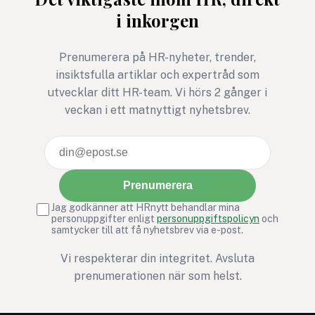
fem bästa tips för ett
i inkorgen
säkrare sommarkontor.
Prenumerera på HR-nyheter, trender,
insiktsfulla artiklar och expertråd som
utvecklar ditt HR-team. Vi hörs 2 gånger i
veckan i ett matnyttigt nyhetsbrev.
Prenumerera
Jag godkänner att HRnytt behandlar mina
personuppgifter enligt
personuppgiftspolicyn
och
samtycker till att få nyhetsbrev via e-post.
Vi respekterar din integritet. Avsluta
prenumerationen när som helst.