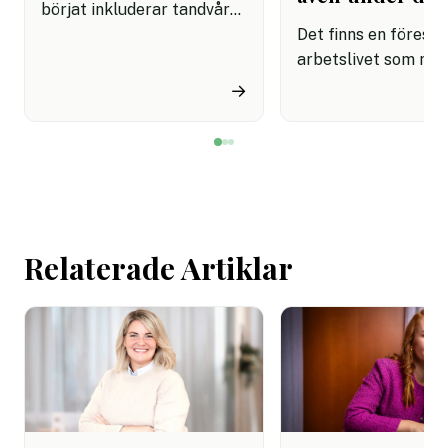
börjat inkluderar tandvård i
sina förmånspaket
Det finns en förestäl
samtidigt som nära en
arbetslivet som må
miljon svenskar uppger att
fortfarande styrs av. A
→
de avstår tandvård av
återhämtning är nå
ekonomiska skäl.
kommer senare. Efte
mötet. Efter sista
mejlet. Efter
arbetsdagen. Efte
helgen. Efter seme
Relaterade Artiklar