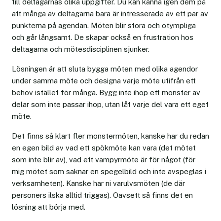
till deltagarnas olika uppgifter. Du kan känna igen dem på
att många av deltagarna bara är intresserade av ett par av
punkterna på agendan. Möten blir stora och otympliga
och går långsamt. De skapar också en frustration hos
deltagarna och mötesdisciplinen sjunker.
Lösningen är att sluta bygga möten med olika agendor
under samma möte och designa varje möte utifrån ett
behov istället för många. Bygg inte ihop ett monster av
delar som inte passar ihop, utan låt varje del vara ett eget
möte.
Det finns så klart fler monstermöten, kanske har du redan
en egen bild av vad ett spökmöte kan vara (det mötet
som inte blir av), vad ett vampyrmöte är för något (för
mig mötet som saknar en spegelbild och inte avspeglas i
verksamheten). Kanske har ni varulvsmöten (de där
personers ilska alltid triggas). Oavsett så finns det en
lösning att börja med.