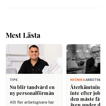
Mest Lästa
TIPS
KRÖNIKA
|
ARBETSMIL
Nu blir tandvård en
Återhämtning b
ny personalförmån
inte efter jobbe
den måste få pl
Allt fler arbetsgivare har
även under da