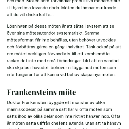
och med. Möten som förvandlar produktiva medarbetare
till hjärnlösa levande döda. Möten du lämnar muttrande
att du vill dricka kaffe…
Lösningen på dessa möten är att sätta i system att se
över sina mötesagendor systematiskt. Samma
mötesformat får inte behållas, utan behöver utvecklas
och förbättras gärna en gång i halvåret. Tänk också på att
om mötet verkligen förvandlats till ett zombiemöte
räcker det inte med små förändringar. Likt att en vandöd
ska skjutas i huvudet, behöver ni lägga ned möten som
inte fungerar för att kunna vid behov skapa nya möten.
Frankensteins möte
Doktor Frankenstein byggde ett monster av olika
människodelar, på samma sätt har vi ofta möten som
sätts ihop av olika delar som inte riktigt hänger ihop. Ofta
är möten satta utifrån chefens agenda, utan att ta hänsyn