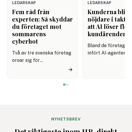
LEDARSKAP
LEDARSKAP
Fem råd från
Kunderna blir
experten: Så skyddar
nöjdare i takt 
du företaget mot
att AI löser fler
sommarens
kundärenden
cyberhot
Bland de företag s
Två av tre svenska företag
infört AI-agenter i
oroar sig för
kundservice finns e
cyberattacker under det
upplevelse av både
→
kommande året. Dessutom
snabbare hantering
innebär semestertider med
nöjdare kunder visar
vikarier och färre
rapport.
medarbetare på plats att
risken för misstag och
cyberangrepp ökar. Här
får du
NYHETSBREV
cybersäkerhetsexpertens
Det viktigaste inom HR, direkt