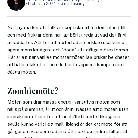
21 februari 2024
3 min läsning
När jag märker att folk är skeptiska till möten, ibland till
och med fruktar dem, har jag börjat reda ut vad det är vi
är rädda för. Allt för att mötesledare enklare ska kunna
agera monsterjägare och “döda” alla dåliga mötesformer.
Här är ett par vanliga monstermöten jag brukar be chefer
att hålla utkik efter och de bästa vapnen i kampen mot
dåliga möten.
Zombiemöte?
Möten som drar massa energi - vanligtvis möten som
hålls på slentrian, år ut och år in. Nästan alltid möten utan
interaktion, oftast för att innehållet i mötet lika gärna
skulle kunna varit i ett mail. Ibland är det ett möte för att
gå igenom vad som redan stått i text på andra ställen till