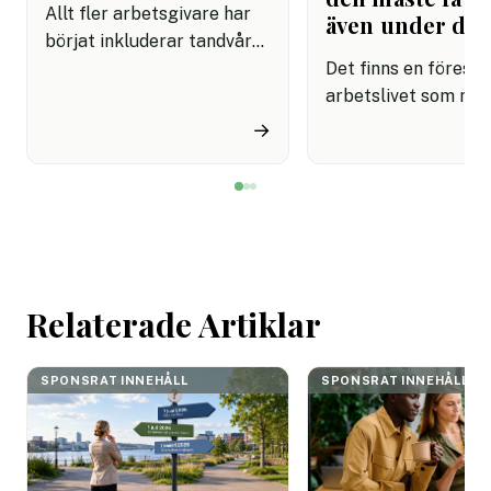
Allt fler arbetsgivare har
även under da
börjat inkluderar tandvård i
sina förmånspaket
Det finns en förestäl
samtidigt som nära en
arbetslivet som må
miljon svenskar uppger att
fortfarande styrs av. A
→
de avstår tandvård av
återhämtning är nå
ekonomiska skäl.
kommer senare. Efte
mötet. Efter sista
mejlet. Efter
arbetsdagen. Efte
helgen. Efter seme
Relaterade Artiklar
SPONSRAT INNEHÅLL
SPONSRAT INNEHÅLL