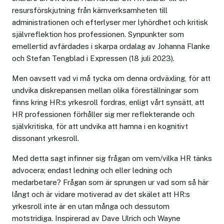
resursförskjutning från kärnverksamheten till
administrationen och efterlyser mer lyhördhet och kritisk
självreflektion hos professionen. Synpunkter som
emellertid avfärdades i skarpa ordalag av Johanna Flanke
och Stefan Tengblad i Expressen (18 juli 2023).
Men oavsett vad vi må tycka om denna ordväxling, för att
undvika diskrepansen mellan olika föreställningar som
finns kring HR:s yrkesroll fordras, enligt vårt synsätt, att
HR professionen förhåller sig mer reflekterande och
självkritiska, för att undvika att hamna i en kognitivt
dissonant yrkesroll.
Med detta sagt infinner sig frågan om vem/vilka HR tänks
advocera; endast ledning och eller ledning och
medarbetare? Frågan som är sprungen ur vad som så här
långt och är vidare motiverad av det skälet att HR:s
yrkesroll inte är en utan många och dessutom
motstridiga. Inspirerad av Dave Ulrich och Wayne