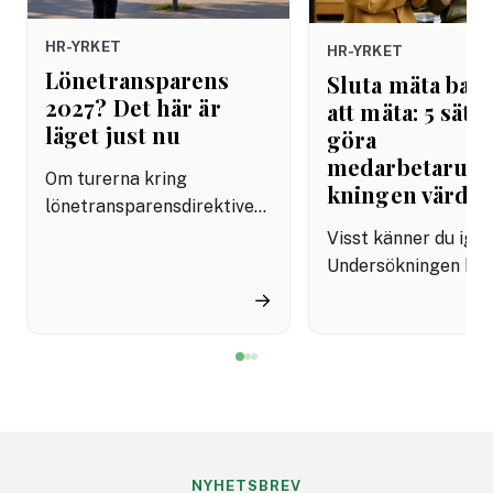
HR-YRKET
HR-YRKET
Lönetransparens
Sluta mäta bara
2027? Det här är
att mäta: 5 sätt 
läget just nu
göra
medarbetarun
Om turerna kring
kningen värdef
lönetransparensdirektivet
har känts förvirrande är du
Visst känner du ige
inte ensam. Först talades
Undersökningen har
det om sommaren 2026.
skickas ut, svaren 
→
Sedan kom besked om att
in, resultaten prese
införandet i Sverige
och sedan blir det m
planeras att flyttas fram.
tyst. HR går vidare,
Många HR-team sitter
cheferna sitter med
därför med samma fråga:
siffrorna och
vad gäller egentligen nu?
medarbetarna märk
knappt någon skilln
NYHETSBREV