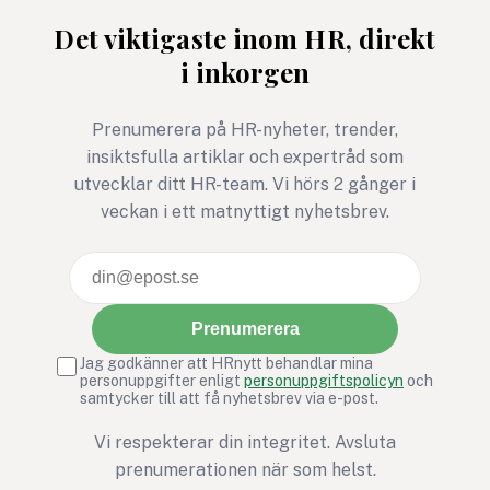
ska det inte vara. O
Det viktigaste inom HR, direkt
ändå ska lägga tid p
i inkorgen
mäta måste
undersökningen leda 
Prenumerera på HR-nyheter, trender,
något bättre. Annars
insiktsfulla artiklar och expertråd som
den mest HR-avdeln
utvecklar ditt HR-team. Vi hörs 2 gånger i
version av ett gymko
veckan i ett matnyttigt nyhetsbrev.
januari: full av goda
intentioner, men ga
snabbt bortglömd.
Prenumerera
Jag godkänner att HRnytt behandlar mina
personuppgifter enligt
personuppgiftspolicyn
och
samtycker till att få nyhetsbrev via e-post.
Vi respekterar din integritet. Avsluta
prenumerationen när som helst.