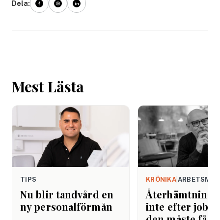
Dela:
Mest Lästa
TIPS
KRÖNIKA
|
ARBETSMIL
Nu blir tandvård en
Återhämtning b
ny personalförmån
inte efter jobbe
den måste få pl