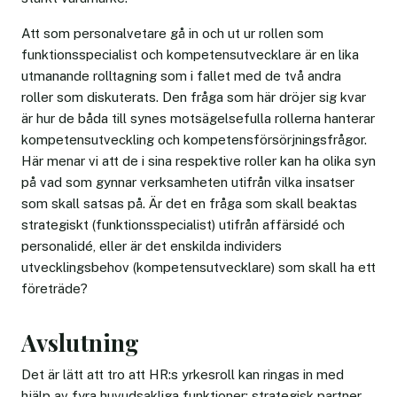
Att som personalvetare gå in och ut ur rollen som
funktionsspecialist och kompetensutvecklare är en lika
utmanande rolltagning som i fallet med de två andra
roller som diskuterats. Den fråga som här dröjer sig kvar
är hur de båda till synes motsägelsefulla rollerna hanterar
kompetensutveckling och kompetensförsörjningsfrågor.
Här menar vi att de i sina respektive roller kan ha olika syn
på vad som gynnar verksamheten utifrån vilka insatser
som skall satsas på. Är det en fråga som skall beaktas
strategiskt (funktionsspecialist) utifrån affärsidé och
personalidé, eller är det enskilda individers
utvecklingsbehov (kompetensutvecklare) som skall ha ett
företräde?
Avslutning
Det är lätt att tro att HR:s yrkesroll kan ringas in med
hjälp av fyra huvudsakliga funktioner: strategisk partner,