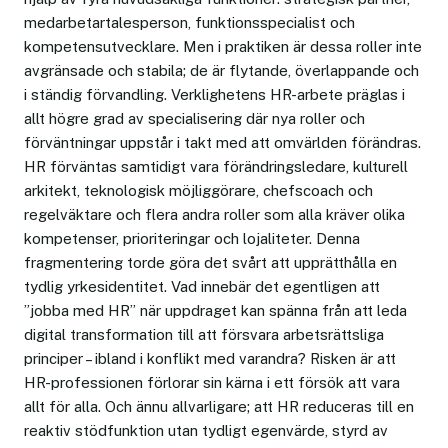
medarbetartalesperson, funktionsspecialist och
kompetensutvecklare. Men i praktiken är dessa roller inte
avgränsade och stabila; de är flytande, överlappande och
i ständig förvandling. Verklighetens HR-arbete präglas i
allt högre grad av specialisering där nya roller och
förväntningar uppstår i takt med att omvärlden förändras.
HR förväntas samtidigt vara förändringsledare, kulturell
arkitekt, teknologisk möjliggörare, chefscoach och
regelväktare och flera andra roller som alla kräver olika
kompetenser, prioriteringar och lojaliteter. Denna
fragmentering torde göra det svårt att upprätthålla en
tydlig yrkesidentitet. Vad innebär det egentligen att
”jobba med HR” när uppdraget kan spänna från att leda
digital transformation till att försvara arbetsrättsliga
principer – ibland i konflikt med varandra? Risken är att
HR-professionen förlorar sin kärna i ett försök att vara
allt för alla. Och ännu allvarligare; att HR reduceras till en
reaktiv stödfunktion utan tydligt egenvärde, styrd av