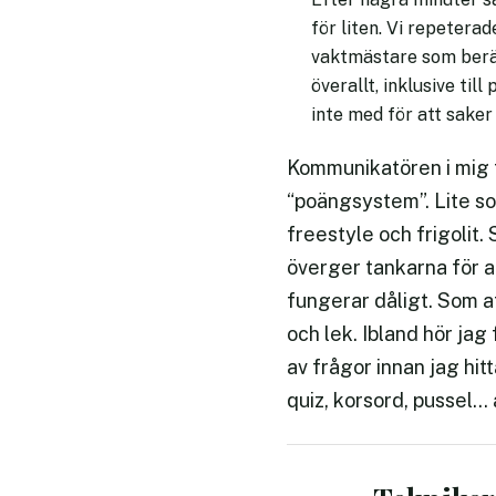
för liten. Vi repetera
vaktmästare som berät
överallt, inklusive til
inte med för att saker
Kommunikatören i mig f
“poängsystem”. Lite so
freestyle och frigolit. 
överger tankarna för a
fungerar dåligt. Som at
och lek. Ibland hör jag
av frågor innan jag hit
quiz, korsord, pussel… 