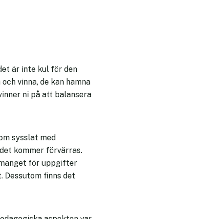
et är inte kul för den
la och vinna, de kan hamna
inner ni på att balansera
 som sysslat med
h det kommer förvärras.
emanget för uppgifter
et. Dessutom finns det
n pedagogiska aspekten var