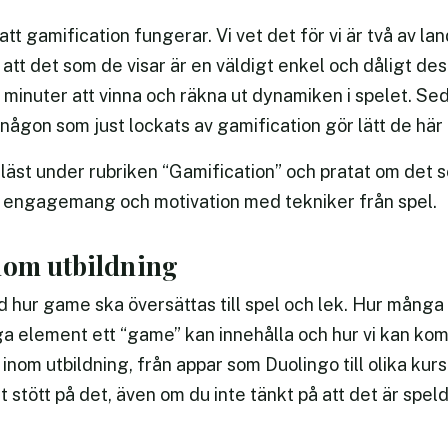
att gamification fungerar. Vi vet det för vi är två av la
att det som de visar är en väldigt enkel och dåligt de
å minuter att vinna och räkna ut dynamiken i spelet. Seda
 någon som just lockats av gamification gör lätt de här
eläst under rubriken “Gamification” och pratat om det 
, engagemang och motivation med tekniker från spel.
nom utbildning
d hur game ska översättas till spel och lek. Hur många
ga element ett “game” kan innehålla och hur vi kan kom
 inom utbildning, från appar som Duolingo till olika k
rt stött på det, även om du inte tänkt på att det är sp