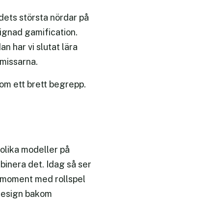
ndets största nördar på
signad gamification.
n har vi slutat lära
 missarna.
som ett brett begrepp.
 olika modeller på
binera det. Idag så ser
ursmoment med rollspel
eldesign bakom