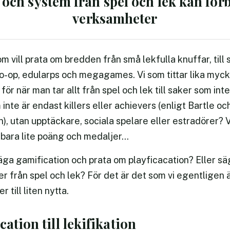
och system från spel och lek kan förb
verksamheter
om vill prata om bredden från små lekfulla knuffar, till 
 co-op, edularps och megagames. Vi som tittar lika myck
för när man tar allt från spel och lek till saker som int
 inte är endast killers eller achievers (enligt Bartle oc
), utan upptäckare, sociala spelare eller estradörer? V
 bara lite poäng och medaljer…
säga gamification och prata om playficacation? Eller sä
 från spel och lek? För det är det som vi egentligen ä
 till liten nytta.
ation till lekifikation