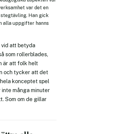
n verksamhet var det en
 stegtävling. Han gick
men alla uppgifter hanns
vid att betyda
så som rollerblades,
 är att folk helt
n och tycker att det
t hela konceptet spel
ig inte många minuter
tt. Som om de gillar