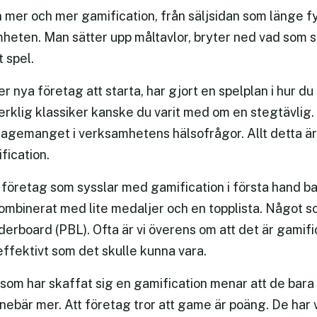
 mer och mer gamification, från säljsidan som länge fyllt
heten. Man sätter upp måltavlor, bryter ned vad som 
t spel.
 nya företag att starta, har gjort en spelplan i hur du 
verklig klassiker kanske du varit med om en stegtävlig.
agemanget i verksamhetens hälsofrågor. Allt detta är 
ication.
företag som sysslar med gamification i första hand bar
mbinerat med lite medaljer och en topplista. Något so
derboard (PBL). Ofta är vi överens om att det är gamific
 effektivt som det skulle kunna vara.
om har skaffat sig en gamification menar att de bara
nnebär mer. Att företag tror att game är poäng. De har v