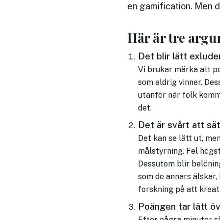
en gamification. Men 
Här är tre argu
Det blir lätt exlud
Vi brukar märka att poä
som aldrig vinner. Des
utanför när folk komm
det.
Det är svårt att sä
Det kan se lätt ut, m
målstyrning. Fel högst
Dessutom blir belönin
som de annars älskar, 
forskning på att kreat
Poängen tar lätt ö
Efter några minuter så