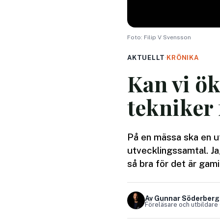
Foto: Filip V Svensson
AKTUELLT
·
KRÖNIKA
Kan vi ö
tekniker 
På en mässa ska en ut
utvecklingssamtal. Ja
så bra för det är gamif
Av Gunnar Söderberg
Föreläsare och utbildare 