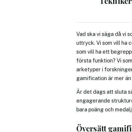
Tekniker 
Vad ska vi säga då vi s
uttryck. Vi som vill ha
som vill ha ett begrepp 
första funktion? Vi som
arketyper i forskningen
gamification är mer än
Är det dags att sluta 
engagerande strukturer
bara poäng och medaljer
Översätt gamific