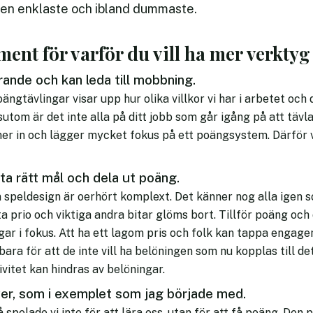
den enklaste och ibland dummaste.
ment för varför du vill ha mer verktyg
erande och kan leda till mobbning.
ngtävlingar visar upp hur olika villkor vi har i arbetet och d
sutom är det inte alla på ditt jobb som går igång på att täv
er in och lägger mycket fokus på ett poängsystem. Därför v
tta rätt mål och dela ut poäng.
en speldesign är oerhört komplext. Det känner nog alla igen
a prio och viktiga andra bitar glöms bort. Tillför poäng oc
gar i fokus. Att ha ett lagom pris och folk kan tappa engag
bara för att de inte vill ha belöningen som nu kopplas till d
ivitet kan hindras av belöningar.
ver, som i exemplet som jag började med.
 spelade vi inte för att lära oss, utan för att få poäng. De