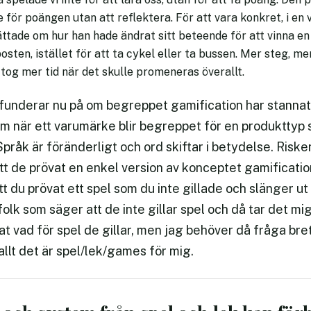
de för poängen utan att reflektera. För att vara konkret, i e
tade om hur han hade ändrat sitt beteende för att vinna en
l posten, istället för att ta cykel eller ta bussen. Mer steg, 
 tog mer tid när det skulle promeneras överallt.
underar nu på om begreppet gamification har stannat 
m när ett varumärke blir begreppet för en produkttyp 
Språk är föränderligt och ord skiftar i betydelse. Risken
tt de prövat en enkel version av konceptet gamificatio
t du prövat ett spel som du inte gillade och slänger u
 folk som säger att de inte gillar spel och då tar det m
tat vad för spel de gillar, men jag behöver då fråga bre
allt det är spel/lek/games för mig.