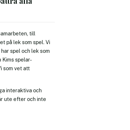
ättra alla
samarbeten, till
et på lek som spel. Vi
e har spel och lek som
h Kims spelar-
i som vet att
ga interaktiva och
r ute efter och inte