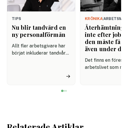
TIPS
KRÖNIKA
|
ARBETSMIL
Nu blir tandvård en
Återhämtning b
ny personalförmån
inte efter jobbe
den måste få pl
Allt fler arbetsgivare har
även under da
börjat inkluderar tandvård i
sina förmånspaket
Det finns en förestäl
samtidigt som nära en
arbetslivet som må
miljon svenskar uppger att
fortfarande styrs av. A
→
de avstår tandvård av
återhämtning är nå
ekonomiska skäl.
kommer senare. Efte
mötet. Efter sista
mejlet. Efter
arbetsdagen. Efte
helgen. Efter seme
Relaterade Artiklar