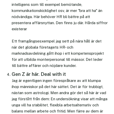
intelligens som till exempel bemötande,
kommunikationskicklighet osv, är mer "bra att ha" än
nödvändiga. Här behöver HR bli bättre på att
presentera affärsnyttan. Den finns ju där. Hårda siffror
existerar
Ett framgångsesxempel jag sett på nära håll är det
när det globala företagets HR- och
marknadsavdelning gått ihop i ett kompetensprojekt
för att utbilda monterpersonal till mässor. Det leder
till bättre affärer och nöjdare kunder.
Gen Z är här. Deal with it
Jag är egentligen ingen förespråkare av att klumpa
ihop människor på det här sättet. Det är för trubbigt,
nästan som astrologi. Men andra gör det så här är vad
jag förstått från dem: En undersökning visar att många
unga vill ha stabilitet, flexibla arbetsalternativ och
balans mellan arbete och fritid. Men färre av dem är