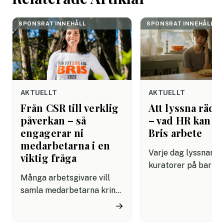
SPONSRAT INNEHÅLL
SPONSRAT INNEHÅLL
AKTUELLT
AKTUELLT
Från CSR till verklig
Att lyssna rädda
påverkan – så
– vad HR kan lä
engagerar ni
Bris arbete
medarbetarna i en
Varje dag lyssnar Br
viktig fråga
kuratorer på barn 
Många arbetsgivare vill
dåligt. De har lärt s
samla medarbetarna kring
grundläggande om
initiativ som känns
mänsklig kommunik
→
meningsfulla på riktigt.
som de flesta