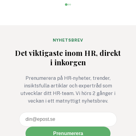
Men det är inte alltid
arbetsplatser fortf
enkelt att hitta aktiviteter
saknar: att verklige
som både engagerar brett
kräver övning, närv
och knyter an till
mod. Det är en kom
företagets värderingar.
som kan rädda liv. P
Bris stegutmaning 116 111
arbetsplatser kan d
NYHETSBREV
steg – för barns rätt att
avgörande för relati
Det viktigaste inom HR, direkt
må bra är ett exempel där
tillit och arbetsmiljö
i inkorgen
rörelse, gemenskap och
social hållbarhet möts i ett
gemensamt syfte.
Prenumerera på HR-nyheter, trender,
insiktsfulla artiklar och expertråd som
utvecklar ditt HR-team. Vi hörs 2 gånger i
veckan i ett matnyttigt nyhetsbrev.
Prenumerera