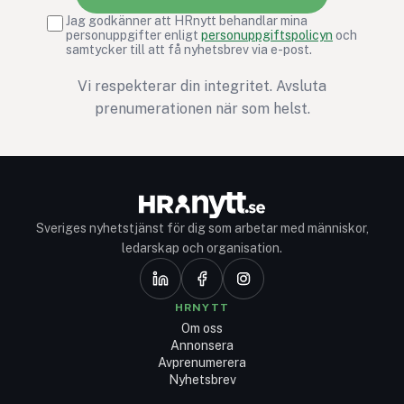
Jag godkänner att HRnytt behandlar mina
personuppgifter enligt
personuppgiftspolicyn
och
samtycker till att få nyhetsbrev via e-post.
Vi respekterar din integritet. Avsluta
prenumerationen när som helst.
Sveriges nyhetstjänst för dig som arbetar med människor,
ledarskap och organisation.
HRNYTT
Om oss
Annonsera
Avprenumerera
Nyhetsbrev