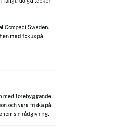
an fånga tidiga tecken
bal Compact Sweden.
schen med fokus på
ion med förebyggande
on och vara friska på
enom sin rådgivning.