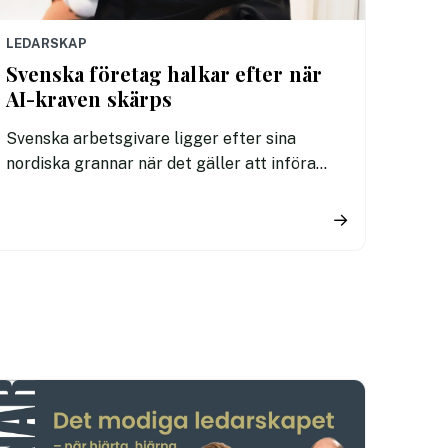
LEDARSKAP
Svenska företag halkar efter när
AI-kraven skärps
Svenska arbetsgivare ligger efter sina
nordiska grannar när det gäller att införa
tydliga regler för användningen av AI. En ny
undersökning visar att fler svenska
→
kontorsarbetare än i Danmark och Finland
saknar riktlinjer för hur tekniken får
användas i arbetet.