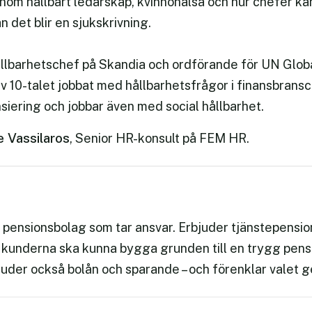
 inom hållbart ledarskap, kvinnohälsa och hur chefer k
n det blir en sjukskrivning.
ållbarhetschef på Skandia och ordförande för UN Glo
v 10-talet jobbat med hållbarhetsfrågor i finansbran
nsiering och jobbar även med social hållbarhet.
e Vassilaros
, Senior HR-konsult på FEM HR.
e pensionsbolag som tar ansvar. Erbjuder tjänstepens
t kunderna ska kunna bygga grunden till en trygg pensi
juder också bolån och sparande – och förenklar valet g