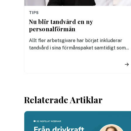
TIPS
Nu blir tandvård en ny
personalförmån
Allt fler arbetsgivare har börjat inkluderar
tandvård i sina förmånspaket samtidigt som
nära en miljon svenskar uppger att de avstår
tandvård av ekonomiska skäl.
→
Relaterade Artiklar