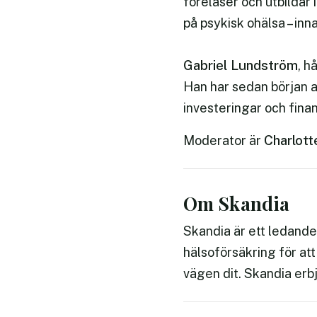
föreläser och utbildar
på psykisk ohälsa – inna
Gabriel Lundström
, h
Han har sedan början a
investeringar och fina
Charlott
Moderator är
Om Skandia
Skandia är ett ledand
hälsoförsäkring för at
vägen dit. Skandia erb