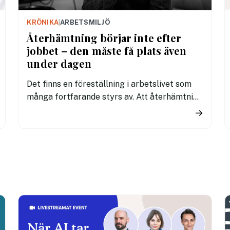
KRÖNIKA
|
ARBETSMILJÖ
Återhämtning börjar inte efter
jobbet – den måste få plats även
under dagen
Det finns en föreställning i arbetslivet som
många fortfarande styrs av. Att återhämtning
är något som kommer senare. Efter sista
→
mötet. Efter sista mejlet. Efter
arbetsdagen. Efter helgen. Efter
semestern.