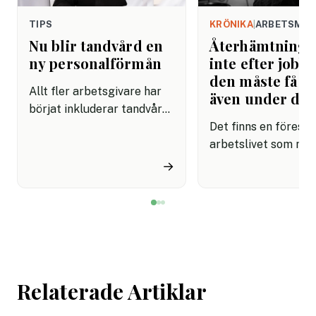
TIPS
KRÖNIKA
|
ARBETSMIL
Nu blir tandvård en
Återhämtning b
ny personalförmån
inte efter jobbe
den måste få pl
Allt fler arbetsgivare har
även under da
börjat inkluderar tandvård i
sina förmånspaket
Det finns en förestäl
samtidigt som nära en
arbetslivet som må
miljon svenskar uppger att
fortfarande styrs av. A
→
de avstår tandvård av
återhämtning är nå
ekonomiska skäl.
kommer senare. Efte
mötet. Efter sista
mejlet. Efter
arbetsdagen. Efte
helgen. Efter seme
Relaterade Artiklar