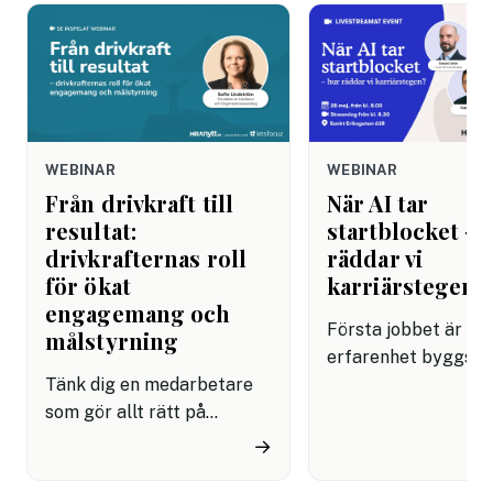
WEBINAR
WEBINAR
Från drivkraft till
När AI tar
resultat:
startblocket – 
drivkrafternas roll
räddar vi
för ökat
karriärstegen?
engagemang och
Första jobbet är dä
målstyrning
erfarenhet byggs,
Tänk dig en medarbetare
karriärer formas oc
som gör allt rätt på
framtidens ledare få
pappret men ändå inte
början. Men vad hän
→
levererar fullt ut. En
just det steget riske