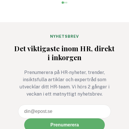
kollega som är kompetent
försvinna?
men aldrig riktigt
engagerad. Ett team som
samarbetar hyfsat men
aldrig riktigt lyfter. Det
handlar sällan om brist på
NYHETSBREV
kompetens utan om
Det viktigaste inom HR, direkt
oförståelse för sina
i inkorgen
drivkrafter.
Prenumerera på HR-nyheter, trender,
insiktsfulla artiklar och expertråd som
utvecklar ditt HR-team. Vi hörs 2 gånger i
veckan i ett matnyttigt nyhetsbrev.
Prenumerera