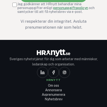
Jag godkänner att HRnytt behandlar mina
personuppgifter enligt
personuppgiftspolicyn
och
samtycker till att få nyhetsbrev via e-post.
Vi respekterar din integritet. Avsluta
prenumerationen när som helst.
Sveriges nyhetstjänst för dig som arbetar med människor,
ledarskap och organisation.
HRNYTT
Om oss
Annonsera
Avprenumerera
Nyhetsbrev