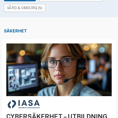
»
Rekryteringsguiden
VÅRD & OMSORG (5)
SÄKERHET
CYBERSÄKERHET – UTBILDNING