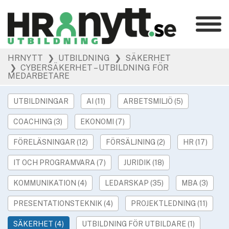
Kategorier
»
HRNYTT
❯ UTBILDNING
❯ SÄKERHET
HR Barometer
❯ CYBERSÄKERHET – UTBILDNING FÖR
»
MEDARBETARE
HR-yrket
»
Ledarskap
UTBILDNINGAR
AI (11)
ARBETSMILJÖ (5)
»
Arbetsmiljö
COACHING (3)
EKONOMI (7)
»
Rekrytering
»
Hållbarhet
FÖRELÄSNINGAR (12)
FÖRSÄLJNING (2)
HR (17)
»
Podcast
IT OCH PROGRAMVARA (7)
JURIDIK (18)
»
Event
KOMMUNIKATION (4)
LEDARSKAP (35)
MBA (3)
Våra övriga sajter
PRESENTATIONSTEKNIK (4)
PROJEKTLEDNING (11)
»
Utbildning
SÄKERHET (4)
UTBILDNING FÖR UTBILDARE (1)