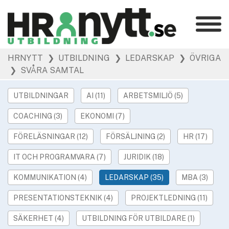
Kategorier
»
HRNYTT
❯ UTBILDNING
❯ LEDARSKAP
❯ ÖVRIGA
HR Barometer
❯ SVÅRA SAMTAL
»
HR-yrket
»
Ledarskap
UTBILDNINGAR
AI (11)
ARBETSMILJÖ (5)
»
Arbetsmiljö
COACHING (3)
EKONOMI (7)
»
Rekrytering
FÖRELÄSNINGAR (12)
FÖRSÄLJNING (2)
HR (17)
»
Hållbarhet
»
IT OCH PROGRAMVARA (7)
JURIDIK (18)
Podcast
»
Event
KOMMUNIKATION (4)
LEDARSKAP (35)
MBA (3)
PRESENTATIONSTEKNIK (4)
PROJEKTLEDNING (11)
Våra övriga sajter
»
Utbildning
SÄKERHET (4)
UTBILDNING FÖR UTBILDARE (1)