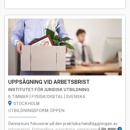
hantera detta ansvar i praktiken kan ofta upplevas svårt.
UPPSÄGNING VID ARBETSBRIST
INSTITUTET FÖR JURIDISK UTBILDNING
6 TIMMAR | FYSISK/DIGITAL | SVENSKA
STOCKHOLM
UTBILDNINGSFORM: ÖPPEN
Denna kurs fokuserar på den praktiska handläggningen av
Läs mer
information, förhandling, turordning, omplaceringsskyldighet