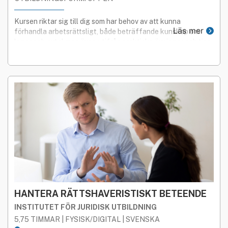
Kursen riktar sig till dig som har behov av att kunna
Läs mer
förhandla arbetsrättsligt, både beträffande kunskap om
lagar och avtal men även utifrån praktiska övningar och tips
på hur du når framgång i förhandling.
HANTERA RÄTTSHAVERISTISKT BETEENDE
INSTITUTET FÖR JURIDISK UTBILDNING
5,75 TIMMAR | FYSISK/DIGITAL | SVENSKA