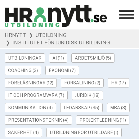
Kategorier
»
HRNYTT
❯ UTBILDNING
HR Barometer
❯ INSTITUTET FÖR JURIDISK UTBILDNING
»
HR-yrket
»
Ledarskap
UTBILDNINGAR
AI (11)
ARBETSMILJÖ (5)
»
Arbetsmiljö
COACHING (3)
EKONOMI (7)
»
Rekrytering
FÖRELÄSNINGAR (12)
FÖRSÄLJNING (2)
HR (17)
»
Hållbarhet
»
IT OCH PROGRAMVARA (7)
JURIDIK (18)
Podcast
»
Event
KOMMUNIKATION (4)
LEDARSKAP (35)
MBA (3)
PRESENTATIONSTEKNIK (4)
PROJEKTLEDNING (11)
Våra övriga sajter
»
Utbildning
SÄKERHET (4)
UTBILDNING FÖR UTBILDARE (1)