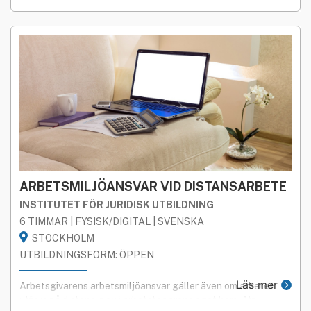
ARBETSMILJÖANSVAR VID DISTANSARBETE
INSTITUTET FÖR JURIDISK UTBILDNING
6 TIMMAR | FYSISK/DIGITAL | SVENSKA
STOCKHOLM
UTBILDNINGSFORM: ÖPPEN
Läs mer
Arbetsgivarens arbetsmiljöansvar gäller även om arbetet
utförs på distans, t ex i arbetstagarens eget hem. Att