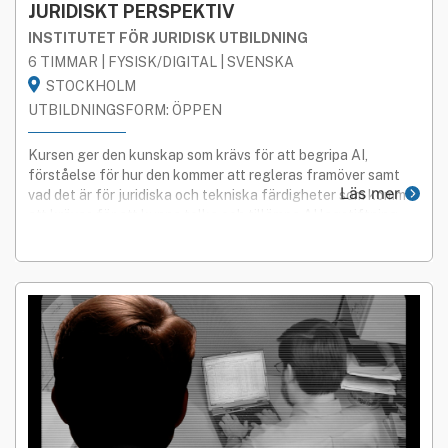
JURIDISKT PERSPEKTIV
INSTITUTET FÖR JURIDISK UTBILDNING
6 TIMMAR | FYSISK/DIGITAL | SVENSKA
STOCKHOLM
UTBILDNINGSFORM: ÖPPEN
Kursen ger den kunskap som krävs för att begripa AI,
förståelse för hur den kommer att regleras framöver samt
Läs mer
vad det är för juridiska och tekniska färdigheter som kommer
att krävas för att kunna tolka och tillämpa AI lagstiftning
såsom den i AI Act.