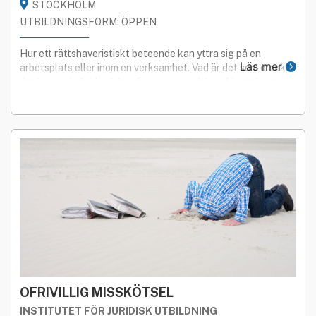
STOCKHOLM
UTBILDNINGSFORM: ÖPPEN
Hur ett rättshaveristiskt beteende kan yttra sig på en
Läs mer
arbetsplats eller inom en verksamhet. Vad är det som orsakar
det hos en individ och hur finner man redskap för att hantera
dessa komplicerade möten.
OFRIVILLIG MISSKÖTSEL
INSTITUTET FÖR JURIDISK UTBILDNING