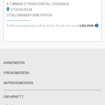
6 TIMMAR | FYSISK/DIGITAL | SVENSKA
STOCKHOLM
UTBILDNINGSFORM: ÖPPEN
Läs mer
Svåra uppsägningar på grund av fysisk och psykisk sjukdom,
samarbetssvårigheter och bristande kompetens. När
föreligger det egentligen saklig grund för uppsägning?
ANNONSERA
PRENUMERERA
AVPRENUMERERA
OM HRNYTT