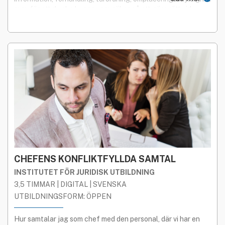
m.m. för att du ska kunna vara säker på att göra rätt vid
uppsägning p.g.a. arbetsbrist.
CHEFENS KONFLIKTFYLLDA SAMTAL
INSTITUTET FÖR JURIDISK UTBILDNING
3,5 TIMMAR | DIGITAL | SVENSKA
UTBILDNINGSFORM: ÖPPEN
Hur samtalar jag som chef med den personal, där vi har en