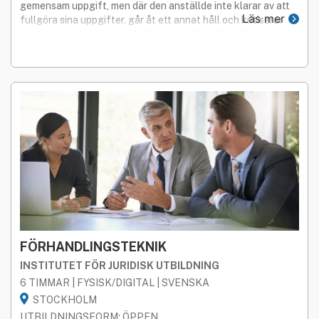
gemensam uppgift, men där den anställde inte klarar av att
Läs mer
fullgöra sina uppgifter, går åt ett annat håll och kritiserar
den egna verksamheten, kollegor och framför allt dig som
chef?
FÖRHANDLINGSTEKNIK
INSTITUTET FÖR JURIDISK UTBILDNING
6 TIMMAR | FYSISK/DIGITAL | SVENSKA
STOCKHOLM
UTBILDNINGSFORM: ÖPPEN