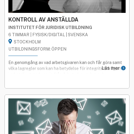
KONTROLL AV ANSTÄLLDA
INSTITUTET FÖR JURIDISK UTBILDNING
6 TIMMAR | FYSISK/DIGITAL | SVENSKA
STOCKHOLM
UTBILDNINGSFORM: ÖPPEN
En genomgång av vad arbetsgivaren kan och får göra samt
Läs mer
vilka lagregler som kan ha betydelse för integritetsfrågorna
i arbetslivet med praxis från Arbetsdomstolen och
Integritetsskyddsmyndigheten.