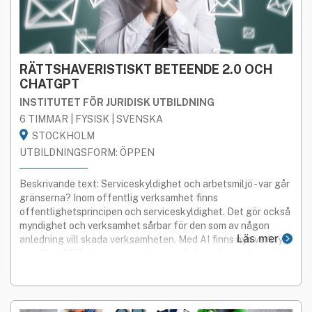
RÄTTSHAVERISTISKT BETEENDE 2.0 OCH
CHATGPT
INSTITUTET FÖR JURIDISK UTBILDNING
6 TIMMAR | FYSISK | SVENSKA
STOCKHOLM
UTBILDNINGSFORM: ÖPPEN
Beskrivande text: Serviceskyldighet och arbetsmiljö - var går
gränserna? Inom offentlig verksamhet finns
offentlighetsprincipen och serviceskyldighet. Det gör också
myndighet och verksamhet sårbar för den som av någon
Läs mer
anledning vill skada verksamheten. Med AI finns nya verktyg,
som ChatGPT, att agera mot en myndighet eller verksamhet
som skapar nya utmaningar.