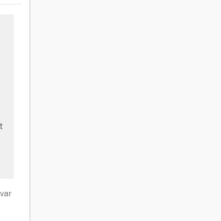
t
 var