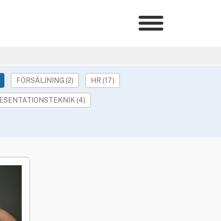
Kategorier
»
HR Barometer
»
HR-yrket
FÖRSÄLJNING (2)
HR (17)
»
Ledarskap
ESENTATIONSTEKNIK (4)
»
Arbetsmiljö
»
Rekrytering
»
Hållbarhet
»
Podcast
»
Event
Våra övriga sajter
»
Utbildning