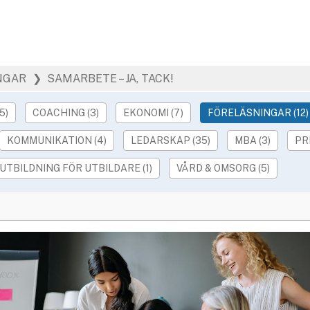
NGAR
❯ SAMARBETE – JA, TACK!
5)
COACHING (3)
EKONOMI (7)
FÖRELÄSNINGAR (12)
KOMMUNIKATION (4)
LEDARSKAP (35)
MBA (3)
PR
UTBILDNING FÖR UTBILDARE (1)
VÅRD & OMSORG (5)