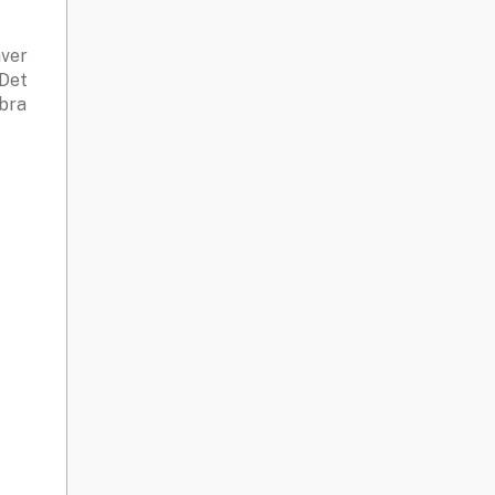
äver
 Det
 bra