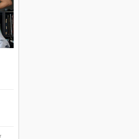
»
Rekryteringsguiden
r