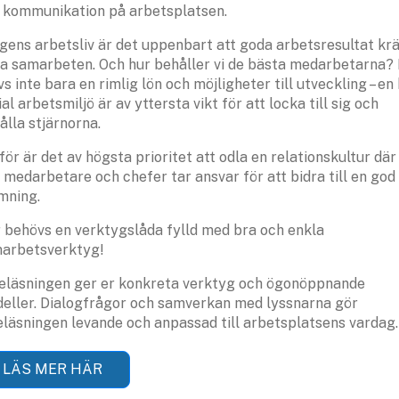
 kommunikation på arbetsplatsen.
agens arbetsliv är det uppenbart att goda arbetsresultat kr
a samarbeten. Och hur behåller vi de bästa medarbetarna?
vs inte bara en rimlig lön och möjligheter till utveckling – en
al arbetsmiljö är av yttersta vikt för att locka till sig och
ålla stjärnorna.
för är det av högsta prioritet att odla en relationskultur där
a medarbetare och chefer tar ansvar för att bidra till en god
mning.
 behövs en verktygslåda fylld med bra och enkla
arbetsverktyg!
eläsningen ger er konkreta verktyg och ögonöppnande
eller. Dialogfrågor och samverkan med lyssnarna gör
eläsningen levande och anpassad till arbetsplatsens vardag.
LÄS MER HÄR