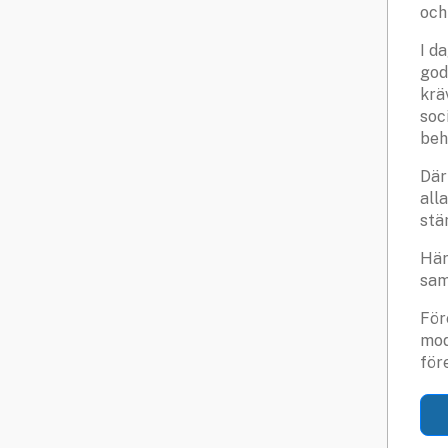
och
I d
god
krä
soci
beh
Där
all
stä
Här
sam
För
mod
för