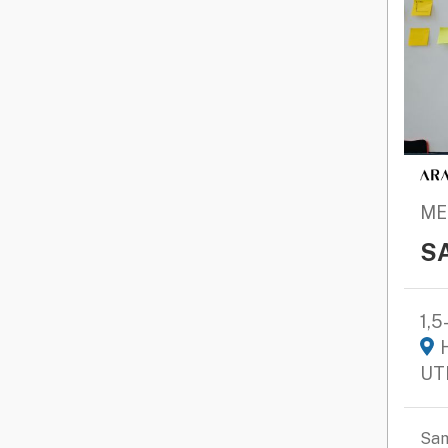
ME
SA
1,
UT
Sam