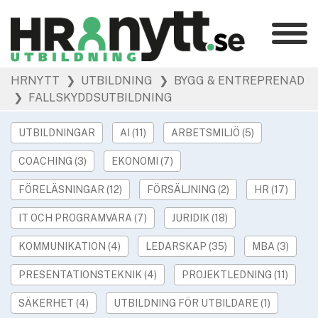
Kategorier
»
HRNYTT
❯ UTBILDNING
❯ BYGG & ENTREPRENAD
HR Barometer
❯ FALLSKYDDSUTBILDNING
»
HR-yrket
»
Ledarskap
UTBILDNINGAR
AI (11)
ARBETSMILJÖ (5)
»
Arbetsmiljö
COACHING (3)
EKONOMI (7)
»
Rekrytering
FÖRELÄSNINGAR (12)
FÖRSÄLJNING (2)
HR (17)
»
Hållbarhet
»
IT OCH PROGRAMVARA (7)
JURIDIK (18)
Podcast
»
Event
KOMMUNIKATION (4)
LEDARSKAP (35)
MBA (3)
PRESENTATIONSTEKNIK (4)
PROJEKTLEDNING (11)
Våra övriga sajter
»
Utbildning
SÄKERHET (4)
UTBILDNING FÖR UTBILDARE (1)