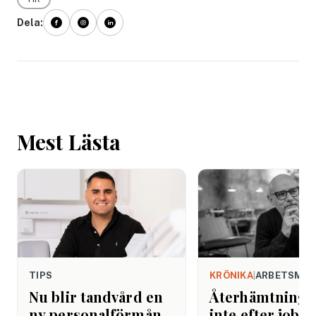
Dela:
Mest Lästa
TIPS
KRÖNIKA
|
ARBETSMIL
Nu blir tandvård en
Återhämtning b
ny personalförmån
inte efter jobbe