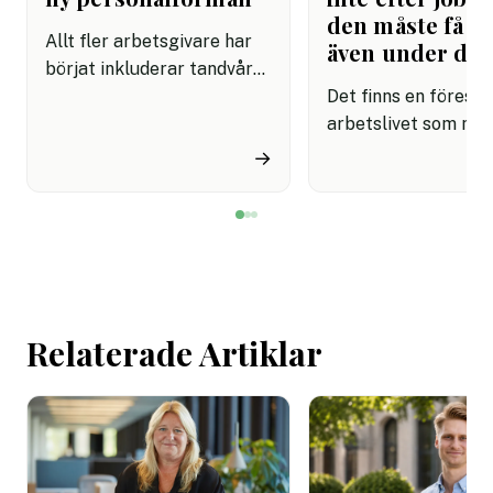
den måste få pl
Allt fler arbetsgivare har
även under da
börjat inkluderar tandvård i
sina förmånspaket
Det finns en förestäl
samtidigt som nära en
arbetslivet som må
miljon svenskar uppger att
fortfarande styrs av. A
→
de avstår tandvård av
återhämtning är nå
ekonomiska skäl.
kommer senare. Efte
mötet. Efter sista
mejlet. Efter
arbetsdagen. Efte
helgen. Efter seme
Relaterade Artiklar