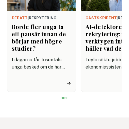
DEBATT
|
REKRYTERING
GÄSTSKRIBENT
|
REKR
Borde fler unga ta
AI-detektorer i
ett pausår innan de
rekrytering: va
börjar med högre
verktygen inte
studier?
håller vad de l
I dagarna får tusentals
Leyla sökte jobb s
unga besked om de har
ekonomiassistent. 
kommit in på sin
ansökan var välform
drömutbildning. Men
konkret och visade 
→
kanske är det inte dem som
förstod rollen.
inte kom in vi ska tycka
Rekryteraren matad
synd om. Kanske har de
personliga brevet i e
just fått en möjlighet att
detektionsverktyg.
skaffa sig något som
Resultatet kom till
kommer att göra dem ännu
rött: "Sannolikt AI-