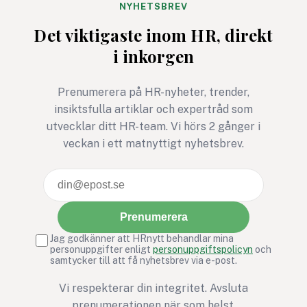
starkare när de en dag står
genererat."
NYHETSBREV
med sitt examensbevis i
Det viktigaste inom HR, direkt
handen.
i inkorgen
Prenumerera på HR-nyheter, trender,
insiktsfulla artiklar och expertråd som
utvecklar ditt HR-team. Vi hörs 2 gånger i
veckan i ett matnyttigt nyhetsbrev.
Prenumerera
Jag godkänner att HRnytt behandlar mina
personuppgifter enligt
personuppgiftspolicyn
och
samtycker till att få nyhetsbrev via e-post.
Vi respekterar din integritet. Avsluta
prenumerationen när som helst.