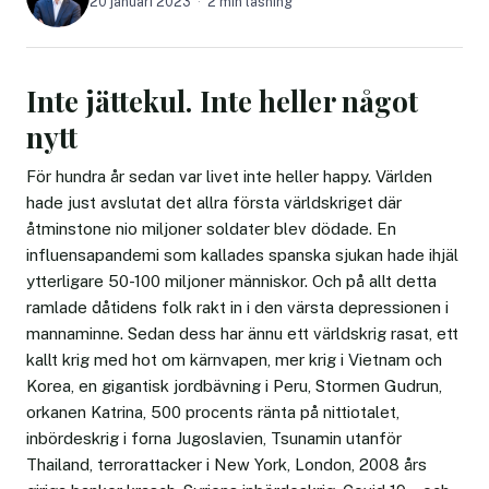
20 januari 2023
2 min läsning
Inte jättekul. Inte heller något
nytt
För hundra år sedan var livet inte heller happy. Världen
hade just avslutat det allra första världskriget där
åtminstone nio miljoner soldater blev dödade. En
influensapandemi som kallades spanska sjukan hade ihjäl
ytterligare 50-100 miljoner människor. Och på allt detta
ramlade dåtidens folk rakt in i den värsta depressionen i
mannaminne. Sedan dess har ännu ett världskrig rasat, ett
kallt krig med hot om kärnvapen, mer krig i Vietnam och
Korea, en gigantisk jordbävning i Peru, Stormen Gudrun,
orkanen Katrina, 500 procents ränta på nittiotalet,
inbördeskrig i forna Jugoslavien, Tsunamin utanför
Thailand, terrorattacker i New York, London, 2008 års