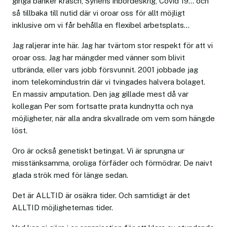
giriga banker krasch, Syriens inbördeskrig, Covid 19... och
så tillbaka till nutid där vi oroar oss för allt möjligt
inklusive om vi får behålla en flexibel arbetsplats...
Jag raljerar inte här. Jag har tvärtom stor respekt för att vi
oroar oss. Jag har mängder med vänner som blivit
utbrända, eller vars jobb försvunnit. 2001 jobbade jag
inom telekomindustrin där vi tvingades halvera bolaget.
En massiv amputation. Den jag gillade mest då var
kollegan Per som fortsatte prata kundnytta och nya
möjligheter, när alla andra skvallrade om vem som hängde
löst.
Oro är också genetiskt betingat. Vi är sprungna ur
misstänksamma, oroliga förfäder och förmödrar. De naivt
glada strök med för länge sedan.
Det är ALLTID är osäkra tider. Och samtidigt är det
ALLTID möjligheternas tider.