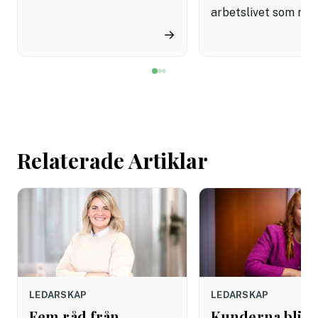
samtidigt som nära en
arbetslivet som må
miljon svenskar uppger att
fortfarande styrs av. A
→
de avstår tandvård av
återhämtning är nå
ekonomiska skäl.
kommer senare. Efte
mötet. Efter sista
mejlet. Efter
arbetsdagen. Efte
helgen. Efter seme
Relaterade Artiklar
LEDARSKAP
LEDARSKAP
Fem råd från
Kunderna blir