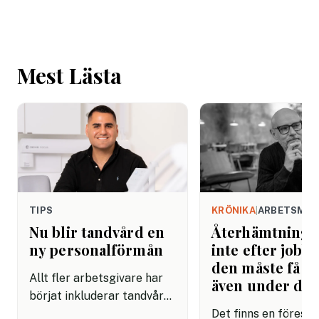
Mest Lästa
TIPS
KRÖNIKA
|
ARBETSMIL
Nu blir tandvård en
Återhämtning b
ny personalförmån
inte efter jobbe
den måste få pl
Allt fler arbetsgivare har
även under da
börjat inkluderar tandvård i
sina förmånspaket
Det finns en förestäl