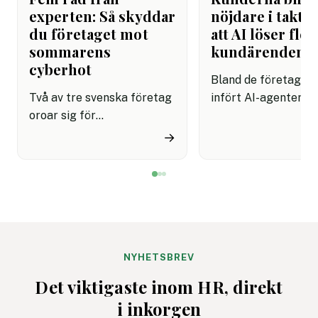
experten: Så skyddar
nöjdare i takt 
du företaget mot
att AI löser fler
sommarens
kundärenden
cyberhot
Bland de företag s
Två av tre svenska företag
infört AI-agenter i
oroar sig för
kundservice finns e
cyberattacker under det
upplevelse av både
→
kommande året. Dessutom
snabbare hantering
innebär semestertider med
nöjdare kunder visar
vikarier och färre
rapport.
medarbetare på plats att
risken för misstag och
cyberangrepp ökar. Här
får du
NYHETSBREV
cybersäkerhetsexpertens
Det viktigaste inom HR, direkt
fem bästa tips för ett
i inkorgen
säkrare sommarkontor.