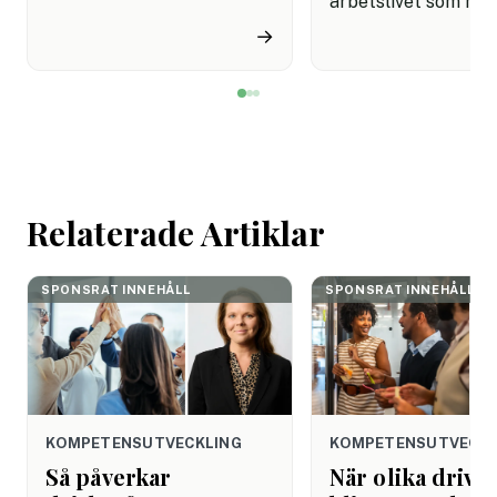
samtidigt som nära en
arbetslivet som må
miljon svenskar uppger att
fortfarande styrs av. A
→
de avstår tandvård av
återhämtning är nå
ekonomiska skäl.
kommer senare. Efte
mötet. Efter sista
mejlet. Efter
arbetsdagen. Efte
helgen. Efter seme
Relaterade Artiklar
SPONSRAT INNEHÅLL
SPONSRAT INNEHÅLL
KOMPETENSUTVECKLING
KOMPETENSUTVECKL
Så påverkar
När olika drivk