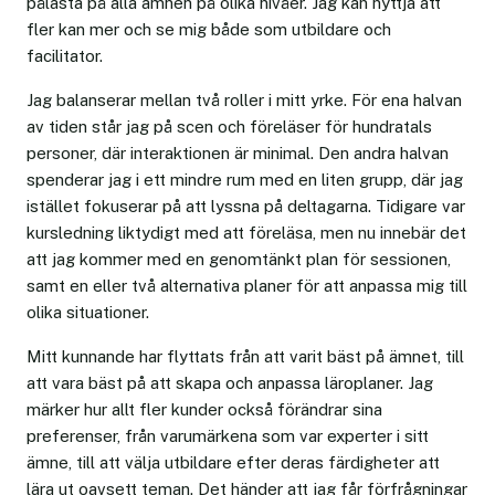
pålästa på alla ämnen på olika nivåer. Jag kan nyttja att
fler kan mer och se mig både som utbildare och
facilitator.
Jag balanserar mellan två roller i mitt yrke. För ena halvan
av tiden står jag på scen och föreläser för hundratals
personer, där interaktionen är minimal. Den andra halvan
spenderar jag i ett mindre rum med en liten grupp, där jag
istället fokuserar på att lyssna på deltagarna. Tidigare var
kursledning liktydigt med att föreläsa, men nu innebär det
att jag kommer med en genomtänkt plan för sessionen,
samt en eller två alternativa planer för att anpassa mig till
olika situationer.
Mitt kunnande har flyttats från att varit bäst på ämnet, till
att vara bäst på att skapa och anpassa läroplaner. Jag
märker hur allt fler kunder också förändrar sina
preferenser, från varumärkena som var experter i sitt
ämne, till att välja utbildare efter deras färdigheter att
lära ut oavsett teman. Det händer att jag får förfrågningar