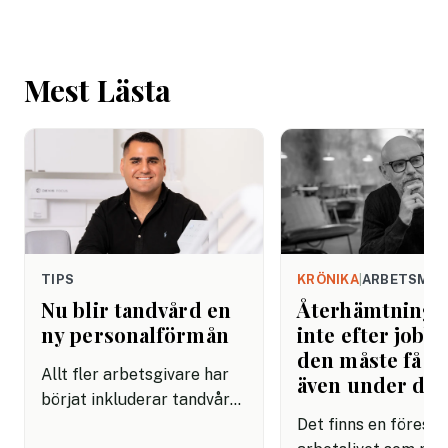
Mest Lästa
TIPS
KRÖNIKA
|
ARBETSMIL
Nu blir tandvård en
Återhämtning b
ny personalförmån
inte efter jobbe
den måste få pl
Allt fler arbetsgivare har
även under da
börjat inkluderar tandvård i
sina förmånspaket
Det finns en förestäl