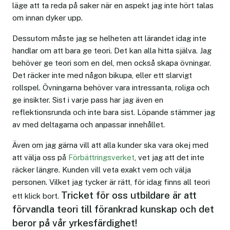
läge att ta reda på saker när en aspekt jag inte hört talas
om innan dyker upp.
Dessutom måste jag se helheten att lärandet idag inte
handlar om att bara ge teori. Det kan alla hitta själva. Jag
behöver ge teori som en del, men också skapa övningar.
Det räcker inte med någon bikupa, eller ett slarvigt
rollspel. Övningarna behöver vara intressanta, roliga och
ge insikter. Sist i varje pass har jag även en
reflektionsrunda och inte bara sist. Löpande stämmer jag
av med deltagarna och anpassar innehållet.
Även om jag gärna vill att alla kunder ska vara okej med
att välja oss på
Förbättringsverket
, vet jag att det inte
räcker längre. Kunden vill veta exakt vem och välja
personen. Vilket jag tycker är rätt, för idag finns all teori
Tricket för oss utbildare är att
ett klick bort.
förvandla teori till förankrad kunskap och det
beror på vår yrkesfärdighet!