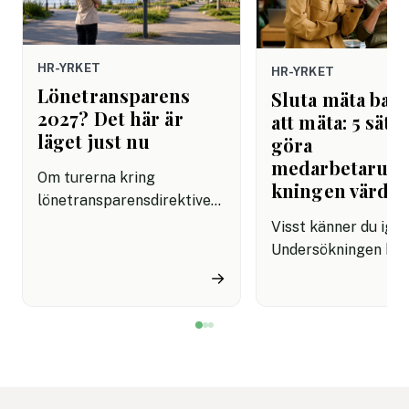
HR-YRKET
HR-YRKET
Lönetransparens
Sluta mäta bara
2027? Det här är
att mäta: 5 sätt 
läget just nu
göra
medarbetarun
Om turerna kring
kningen värdef
lönetransparensdirektivet
har känts förvirrande är du
Visst känner du ige
inte ensam. Först talades
Undersökningen har
det om sommaren 2026.
skickas ut, svaren 
→
Sedan kom besked om att
in, resultaten prese
införandet i Sverige
och sedan blir det m
planeras att flyttas fram.
tyst. HR går vidare,
Många HR-team sitter
cheferna sitter med
därför med samma fråga:
siffrorna och
vad gäller egentligen nu?