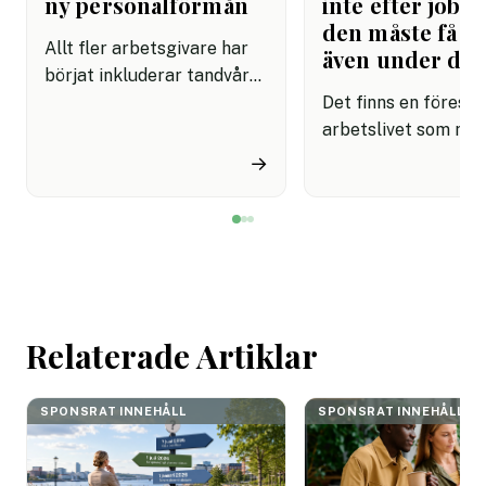
ny personalförmån
inte efter jobbe
den måste få pl
Allt fler arbetsgivare har
även under da
börjat inkluderar tandvård i
sina förmånspaket
Det finns en förestäl
samtidigt som nära en
arbetslivet som må
miljon svenskar uppger att
fortfarande styrs av. A
→
de avstår tandvård av
återhämtning är nå
ekonomiska skäl.
kommer senare. Efte
mötet. Efter sista
mejlet. Efter
arbetsdagen. Efte
helgen. Efter seme
Relaterade Artiklar
SPONSRAT INNEHÅLL
SPONSRAT INNEHÅLL