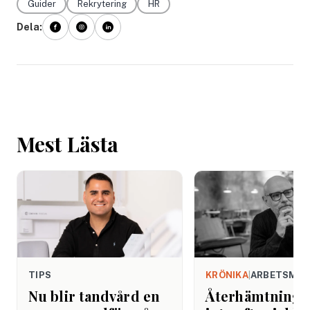
Guider
Rekrytering
HR
Dela:
Mest Lästa
TIPS
KRÖNIKA
|
ARBETSMIL
Nu blir tandvård en
Återhämtning b