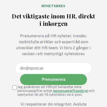
medarbetarna märk
knappt någon skilln
NYHETSBREV
ska det inte vara. O
Det viktigaste inom HR, direkt
ändå ska lägga tid p
i inkorgen
mäta måste
undersökningen leda 
Prenumerera på HR-nyheter, trender,
något bättre. Annars
insiktsfulla artiklar och expertråd som
den mest HR-avdeln
utvecklar ditt HR-team. Vi hörs 2 gånger i
version av ett gymko
veckan i ett matnyttigt nyhetsbrev.
januari: full av goda
intentioner, men ga
snabbt bortglömd.
Prenumerera
Jag godkänner att HRnytt behandlar mina
personuppgifter enligt
personuppgiftspolicyn
och
samtycker till att få nyhetsbrev via e-post.
Vi respekterar din integritet. Avsluta