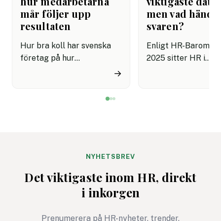
hur medarbetarna
viktigaste datak
mår följer upp
men vad hände
resultaten
svaren?
Hur bra koll har svenska
Enligt HR-Baromet
företag på hur
2025 sitter HR i
medarbetarna mår? HR
ledningsgruppen ho
→
Barometern 2025 visar att
procent av svenska
hälften av företagen inte
organisationer, och
har med frågor om hälsa i
medarbetarundersö
sina
n är den viktigaste
medarbetarundersökningar
datakällan för stra
. Dessutom är det bara 48
beslut. Ändå genom
procent som sedan aktivt
procent av deltaga
NYHETSBREV
följer upp resultaten.
undersökningen bar
Det viktigaste inom HR, direkt
gång per år eller m
i inkorgen
sällan, och 73 proc
uppger att den stör
Prenumerera på HR-nyheter, trender,
utmaningen är att f