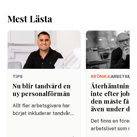
Mest Lästa
TIPS
KRÖNIKA
|
ARBETSMIL
Nu blir tandvård en
Återhämtning b
ny personalförmån
inte efter jobbe
den måste få pl
Allt fler arbetsgivare har
även under da
börjat inkluderar tandvård i
sina förmånspaket
Det finns en förestäl
samtidigt som nära en
arbetslivet som må
miljon svenskar uppger att
fortfarande styrs av. A