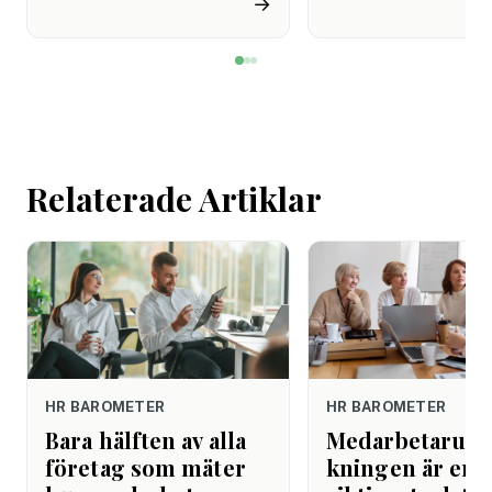
→
de avstår tandvård av
återhämtning är nå
ekonomiska skäl.
kommer senare. Efte
mötet. Efter sista
mejlet. Efter
arbetsdagen. Efte
helgen. Efter seme
Relaterade Artiklar
HR BAROMETER
HR BAROMETER
Bara hälften av alla
Medarbetarund
företag som mäter
kningen är er