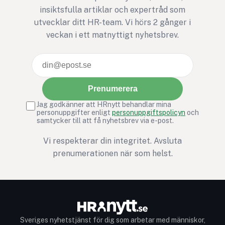
insiktsfulla artiklar och expertråd som
chefer att faktiskt 
utvecklar ditt HR-team. Vi hörs 2 gånger i
med resultaten. Vad
veckan i ett matnyttigt nyhetsbrev.
egentligen med
feedbacken när den 
insamlad?
Prenumerera
Jag godkänner att HRnytt behandlar mina
personuppgifter enligt
personuppgiftspolicyn
och
samtycker till att få nyhetsbrev via e-post.
Vi respekterar din integritet. Avsluta
prenumerationen när som helst.
Sveriges nyhetstjänst för dig som arbetar med människor,