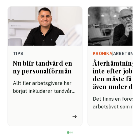
TIPS
KRÖNIKA
|
ARBETSMIL
Nu blir tandvård en
Återhämtning b
ny personalförmån
inte efter jobbe
den måste få pl
Allt fler arbetsgivare har
även under da
börjat inkluderar tandvård i
sina förmånspaket
Det finns en förestäl
samtidigt som nära en
arbetslivet som må
miljon svenskar uppger att
fortfarande styrs av. A
→
de avstår tandvård av
återhämtning är nå
ekonomiska skäl.
kommer senare. Efte
mötet. Efter sista