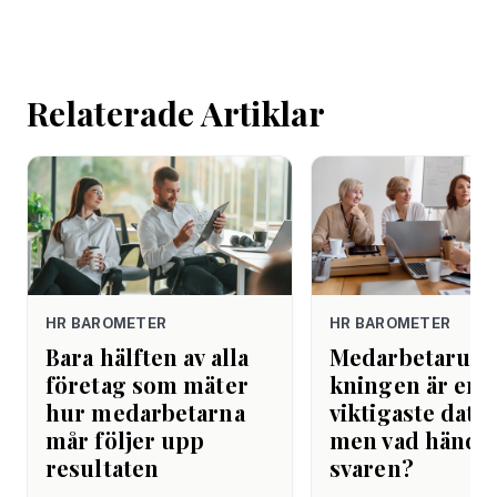
mejlet. Efter
arbetsdagen. Efte
helgen. Efter seme
Relaterade Artiklar
HR BAROMETER
HR BAROMETER
Bara hälften av alla
Medarbetarund
företag som mäter
kningen är er
hur medarbetarna
viktigaste datak
mår följer upp
men vad hände
resultaten
svaren?