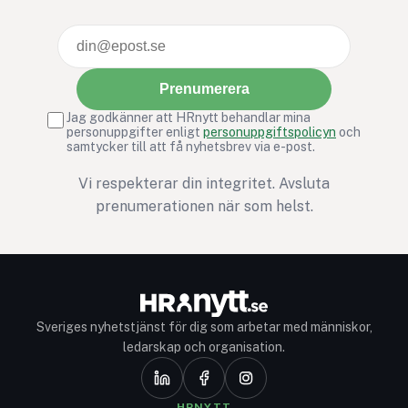
feedbacken när den 
insamlad?
Prenumerera
Jag godkänner att HRnytt behandlar mina
personuppgifter enligt
personuppgiftspolicyn
och
samtycker till att få nyhetsbrev via e-post.
Vi respekterar din integritet. Avsluta
prenumerationen när som helst.
Sveriges nyhetstjänst för dig som arbetar med människor,
ledarskap och organisation.
HRNYTT