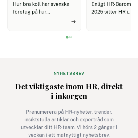
Hur bra koll har svenska
Enligt HR-Baromet
företag på hur
2025 sitter HR i
medarbetarna mår? HR
ledningsgruppen ho
→
Barometern 2025 visar att
procent av svenska
hälften av företagen inte
organisationer, och
har med frågor om hälsa i
medarbetarundersö
sina
n är den viktigaste
medarbetarundersökningar
datakällan för stra
. Dessutom är det bara 48
beslut. Ändå genom
procent som sedan aktivt
procent av deltaga
NYHETSBREV
följer upp resultaten.
undersökningen bar
Det viktigaste inom HR, direkt
gång per år eller m
i inkorgen
sällan, och 73 proc
uppger att den stör
Prenumerera på HR-nyheter, trender,
utmaningen är att f
insiktsfulla artiklar och expertråd som
chefer att faktiskt 
utvecklar ditt HR-team. Vi hörs 2 gånger i
med resultaten. Vad
veckan i ett matnyttigt nyhetsbrev.
egentligen med