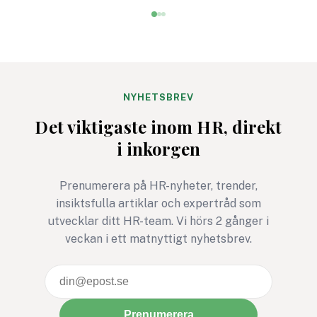
med sina insatser där en
som behövs. Resulta
stor andel gåvor aldrig
dyra, energikrävand
används och allt fler
system med låg eff
efterfrågar personligare
svag eller obefintlig
alternativ.
verksamhetsnytta. 
företag som vill ligg
NYHETSBREV
framkant handlar ve
Det viktigaste inom HR, direkt
digital transformati
i inkorgen
om mer, utan om sm
Prenumerera på HR-nyheter, trender,
insiktsfulla artiklar och expertråd som
utvecklar ditt HR-team. Vi hörs 2 gånger i
veckan i ett matnyttigt nyhetsbrev.
Prenumerera