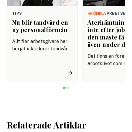
TIPS
KRÖNIKA
|
ARBETSMIL
Nu blir tandvård en
Återhämtning b
ny personalförmån
inte efter jobbe
den måste få pl
Allt fler arbetsgivare har
även under da
börjat inkluderar tandvård i
sina förmånspaket
Det finns en förestäl
samtidigt som nära en
arbetslivet som må
miljon svenskar uppger att
fortfarande styrs av. A
→
de avstår tandvård av
återhämtning är nå
ekonomiska skäl.
kommer senare. Efte
mötet. Efter sista
mejlet. Efter
arbetsdagen. Efte
helgen. Efter seme
Relaterade Artiklar