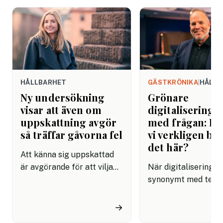
HÅLLBARHET
GÄSTKRÖNIKA
|
HÅLLB
Ny undersökning
Grönare
visar att även om
digitalisering 
uppskattning avgör
med frågan: Be
så träffar gåvorna fel
vi verkligen by
det här?
Att känna sig uppskattad
är avgörande för att vilja
När digitalisering bl
stanna kvar på jobbet.
synonymt med tekn
Ändå visar en ny Sifo-
tillväxt och utveckl
undersökning att många
riskerar vi att bygga
→
arbetsgivare misslyckas
som går, men inte al