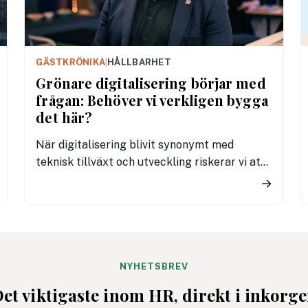
GÄSTKRÖNIKA
|
HÅLLBARHET
Grönare digitalisering börjar med
frågan: Behöver vi verkligen bygga
det här?
När digitalisering blivit synonymt med
teknisk tillväxt och utveckling riskerar vi att
bygga allt som går, men inte alltid det som
→
behövs. Resultatet är dyra, energikrävande
IT-system med låg effekt och svag eller
obefintlig verksamhetsnytta. För företag
som vill ligga i framkant handlar verklig
digital transformation inte om mer, utan om
NYHETSBREV
smartare.
et viktigaste inom HR, direkt i inkorg