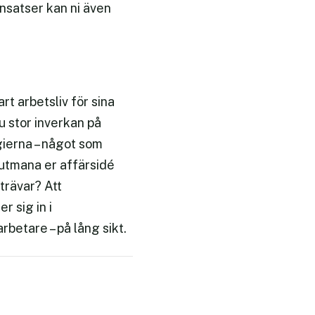
nsatser kan ni även
t arbetsliv för sina
u stor inverkan på
gierna – något som
utmana er affärsidé
trävar? Att
r sig in i
rbetare – på lång sikt.