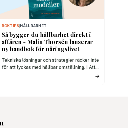
BOKTIPS
|
HÅLLBARHET
Så bygger du hållbarhet direkt i
affären - Malin Thorsén lanserar
ny handbok för näringslivet
Tekniska lösningar och strategier räcker inte
för att lyckas med hållbar omställning. I Att
utveckla hållbara affärsmodeller: en praktisk
→
vägledning visar Malin Thorsén hur
ledarskap, tydlighet och
medarbetarengagemang är avgörande för
att företag ska kunna omsätta sina
hållbarhetsambitioner i konkret
affärsutveckling.
en