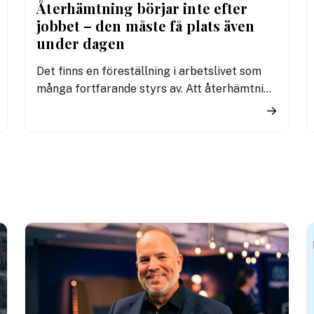
Återhämtning börjar inte efter
jobbet – den måste få plats även
under dagen
Det finns en föreställning i arbetslivet som
många fortfarande styrs av. Att återhämtning
är något som kommer senare. Efter sista
→
mötet. Efter sista mejlet. Efter
arbetsdagen. Efter helgen. Efter
semestern.