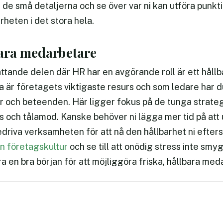
de små detaljerna och se över var ni kan utföra punkti
rheten i det stora hela.
bara medarbetare
ande delen där HR har en avgörande roll är ett hållbar
 är företagets viktigaste resurs och som ledare har d
r och beteenden. Här ligger fokus på de tunga strate
 och tålamod. Kanske behöver ni lägga mer tid på att 
bedriva verksamheten för att nå den hållbarhet ni efters
in företagskultur
och se till att onödig stress inte smyge
a en bra början för att möjliggöra friska, hållbara meda