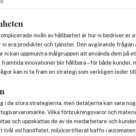
ng
amheten
omplicerade nivån av hållbarhet är hur ni bedriver er
ar ni era produkter och tjänster. Den avgörande frågan
r ni kan uppmuntra målgruppen att använda dem på ett 
n framtida innovationer blir hållbara – för både kunder
rågor kan ni ta fram en strategi som verkligen leder til
ön
 sig i de stora strategierna, men detaljerna kan vara nog
tsgivarvarumärke. Vilka förbrukningsvaror och material
attas och uppskattas de av de medarbetare och kunde
 tvål vid handfatet, miljöcertifierat kaffe i automaten