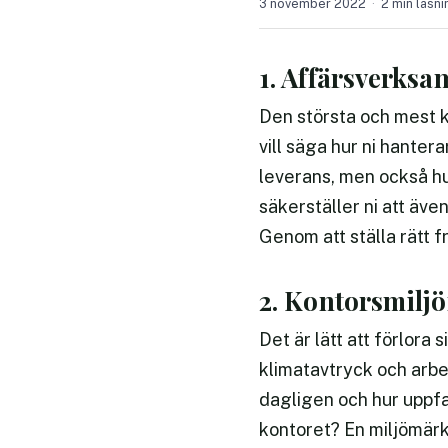
3 november 2022
2 min läsni
1. Affärsverks
Den största och mest k
vill säga hur ni hanter
leverans, men också hu
säkerställer ni att äve
Genom att ställa rätt f
2. Kontorsmilj
Det är lätt att förlora
klimatavtryck och arbe
dagligen och hur uppf
kontoret? En miljömärkt