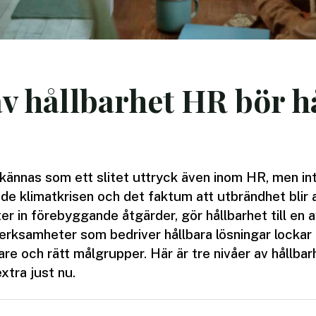
av hållbarhet HR bör hå
 kännas som ett slitet uttryck även inom HR, men int
e klimatkrisen och det faktum att utbrändhet blir all
ter in förebyggande åtgärder, gör hållbarhet till en
rksamheter som bedriver hållbara lösningar lockar ti
are och rätt målgrupper. Här är tre nivåer av hållba
extra just nu.