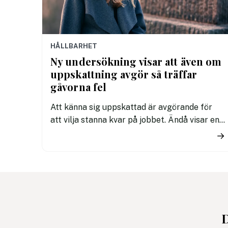
HÅLLBARHET
Ny undersökning visar att även om
uppskattning avgör så träffar
gåvorna fel
Att känna sig uppskattad är avgörande för
att vilja stanna kvar på jobbet. Ändå visar en
ny Sifo-undersökning att många arbetsgivare
→
misslyckas med sina insatser där en stor
andel gåvor aldrig används och allt fler
efterfrågar personligare alternativ.
D