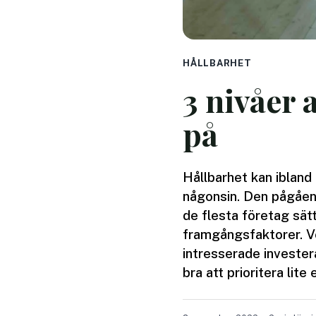
HÅLLBARHET
3 nivåer 
på
Hållbarhet kan ibland
någonsin. Den pågåend
de flesta företag sät
framgångsfaktorer. Ve
intresserade invester
bra att prioritera lite 