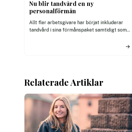
Nu blir tandvård en ny
personalförmån
Allt fler arbetsgivare har börjat inkluderar
tandvård i sina förmånspaket samtidigt som
nära en miljon svenskar uppger att de avstår
tandvård av ekonomiska skäl.
→
Relaterade Artiklar