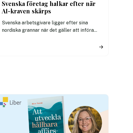
Svenska företag halkar efter när
AI-kraven skärps
Svenska arbetsgivare ligger efter sina
nordiska grannar när det gäller att införa
tydliga regler för användningen av AI. En ny
undersökning visar att fler svenska
→
kontorsarbetare än i Danmark och Finland
saknar riktlinjer för hur tekniken får
användas i arbetet.