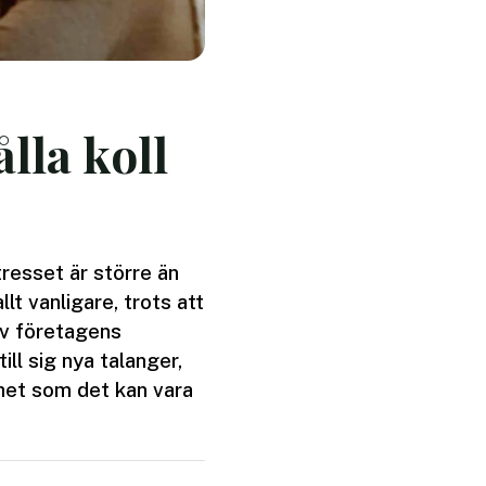
lla koll
resset är större än
t vanligare, trots att
 av företagens
ll sig nya talanger,
rhet som det kan vara