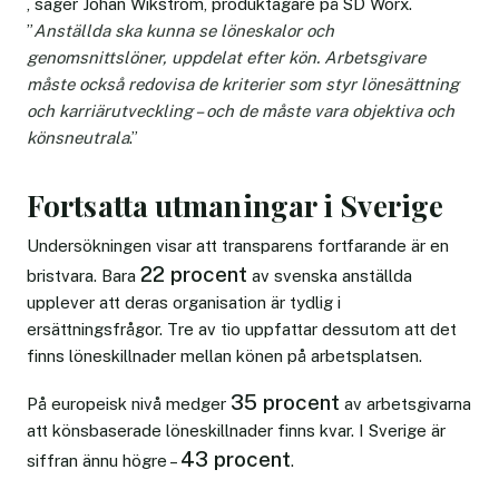
, säger Johan Wikström, produktägare på SD Worx.
”
Anställda ska kunna se löneskalor och
genomsnittslöner, uppdelat efter kön. Arbetsgivare
måste också redovisa de kriterier som styr lönesättning
och karriärutveckling – och de måste vara objektiva och
könsneutrala
.”
Fortsatta utmaningar i Sverige
Undersökningen visar att transparens fortfarande är en
22 procent
bristvara. Bara
av svenska anställda
upplever att deras organisation är tydlig i
ersättningsfrågor. Tre av tio uppfattar dessutom att det
finns löneskillnader mellan könen på arbetsplatsen.
35 procent
På europeisk nivå medger
av arbetsgivarna
att könsbaserade löneskillnader finns kvar. I Sverige är
43 procent
siffran ännu högre –
.