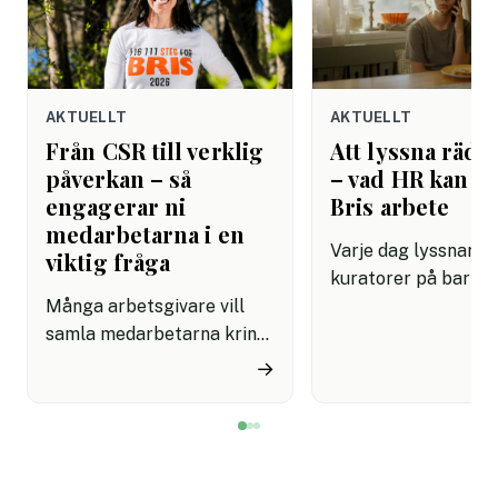
AKTUELLT
AKTUELLT
Från CSR till verklig
Att lyssna rädda
påverkan – så
– vad HR kan lä
engagerar ni
Bris arbete
medarbetarna i en
Varje dag lyssnar Br
viktig fråga
kuratorer på barn 
Många arbetsgivare vill
dåligt. De har lärt s
samla medarbetarna kring
grundläggande om
initiativ som känns
mänsklig kommunik
→
meningsfulla på riktigt.
som de flesta
Men det är inte alltid
arbetsplatser fortf
enkelt att hitta aktiviteter
saknar: att verklige
som både engagerar brett
kräver övning, närv