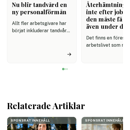
Nu blir tandvård en
Återhämtning b
ny personalförmån
inte efter jobbe
den måste få pl
Allt fler arbetsgivare har
även under da
börjat inkluderar tandvård i
sina förmånspaket
Det finns en förestäl
samtidigt som nära en
arbetslivet som må
miljon svenskar uppger att
fortfarande styrs av. A
→
de avstår tandvård av
återhämtning är nå
ekonomiska skäl.
kommer senare. Efte
mötet. Efter sista
mejlet. Efter
arbetsdagen. Efte
helgen. Efter seme
Relaterade Artiklar
SPONSRAT INNEHÅLL
SPONSRAT INNEHÅLL