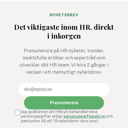
och knyter an till
mod. Det är en kom
företagets värderingar.
som kan rädda liv. P
Bris stegutmaning 116 111
arbetsplatser kan d
NYHETSBREV
steg – för barns rätt att
avgörande för relati
Det viktigaste inom HR, direkt
må bra är ett exempel där
tillit och arbetsmiljö
i inkorgen
rörelse, gemenskap och
social hållbarhet möts i ett
gemensamt syfte.
Prenumerera på HR-nyheter, trender,
insiktsfulla artiklar och expertråd som
utvecklar ditt HR-team. Vi hörs 2 gånger i
veckan i ett matnyttigt nyhetsbrev.
Prenumerera
Jag godkänner att HRnytt behandlar mina
personuppgifter enligt
personuppgiftspolicyn
och
samtycker till att få nyhetsbrev via e-post.