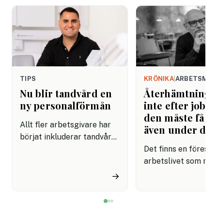
TIPS
KRÖNIKA
|
ARBETSMIL
Nu blir tandvård en
Återhämtning b
ny personalförmån
inte efter jobbe
den måste få pl
Allt fler arbetsgivare har
även under da
börjat inkluderar tandvård i
sina förmånspaket
Det finns en förestäl
samtidigt som nära en
arbetslivet som må
miljon svenskar uppger att
fortfarande styrs av. A
→
de avstår tandvård av
återhämtning är nå
ekonomiska skäl.
kommer senare. Efte
mötet. Efter sista