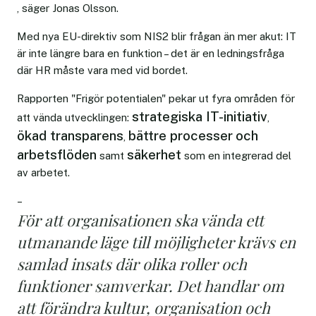
, säger Jonas Olsson.
Med nya EU-direktiv som NIS2 blir frågan än mer akut: IT
är inte längre bara en funktion – det är en ledningsfråga
där HR måste vara med vid bordet.
Rapporten "Frigör potentialen" pekar ut fyra områden för
strategiska IT-initiativ
att vända utvecklingen:
,
ökad transparens
bättre processer
och
,
arbetsflöden
säkerhet
samt
som en integrerad del
av arbetet.
–
För att organisationen ska vända ett
utmanande läge till möjligheter krävs en
samlad insats där olika roller och
funktioner samverkar. Det handlar om
att förändra kultur, organisation och