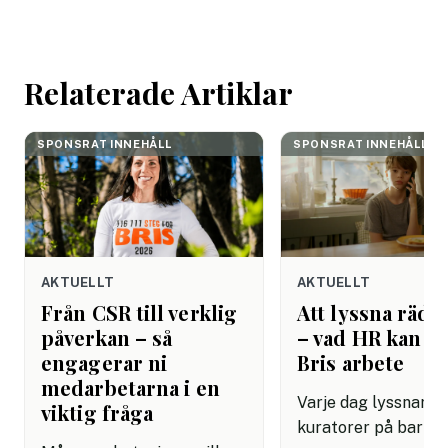
mejlet. Efter
arbetsdagen. Efte
helgen. Efter seme
Relaterade Artiklar
SPONSRAT INNEHÅLL
SPONSRAT INNEHÅLL
AKTUELLT
AKTUELLT
Från CSR till verklig
Att lyssna rädda
påverkan – så
– vad HR kan lä
engagerar ni
Bris arbete
medarbetarna i en
Varje dag lyssnar Br
viktig fråga
kuratorer på barn 