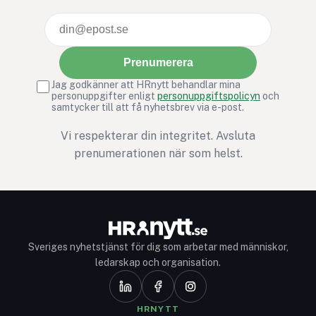
Prenumerera
Jag godkänner att HRnytt behandlar mina
personuppgifter enligt
personuppgiftspolicyn
och
samtycker till att få nyhetsbrev via e-post.
Vi respekterar din integritet. Avsluta
prenumerationen när som helst.
Sveriges nyhetstjänst för dig som arbetar med människor,
ledarskap och organisation.
HRNYTT