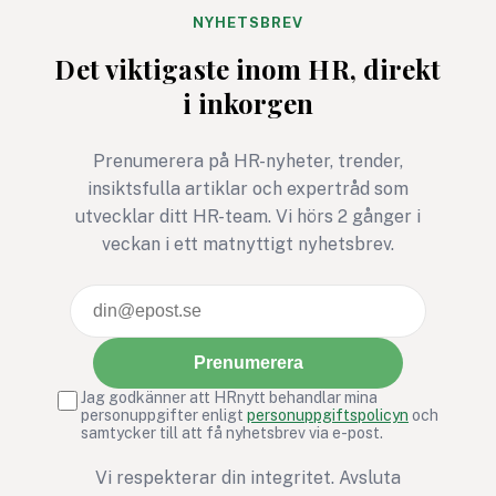
Bris stegutmaning 116 111
arbetsplatser kan d
NYHETSBREV
steg – för barns rätt att
avgörande för relati
Det viktigaste inom HR, direkt
må bra är ett exempel där
tillit och arbetsmiljö
i inkorgen
rörelse, gemenskap och
social hållbarhet möts i ett
gemensamt syfte.
Prenumerera på HR-nyheter, trender,
insiktsfulla artiklar och expertråd som
utvecklar ditt HR-team. Vi hörs 2 gånger i
veckan i ett matnyttigt nyhetsbrev.
Prenumerera
Jag godkänner att HRnytt behandlar mina
personuppgifter enligt
personuppgiftspolicyn
och
samtycker till att få nyhetsbrev via e-post.
Vi respekterar din integritet. Avsluta