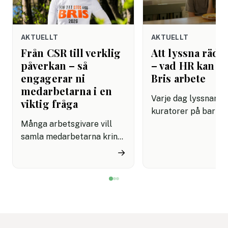
AKTUELLT
AKTUELLT
Från CSR till verklig
Att lyssna rädda
påverkan – så
– vad HR kan lä
engagerar ni
Bris arbete
medarbetarna i en
Varje dag lyssnar Br
viktig fråga
kuratorer på barn 
Många arbetsgivare vill
dåligt. De har lärt s
samla medarbetarna kring
grundläggande om
initiativ som känns
mänsklig kommunik
→
meningsfulla på riktigt.
som de flesta
Men det är inte alltid
arbetsplatser fortf
enkelt att hitta aktiviteter
saknar: att verklige
som både engagerar brett
kräver övning, närv
och knyter an till
mod. Det är en kom
företagets värderingar.
som kan rädda liv. P