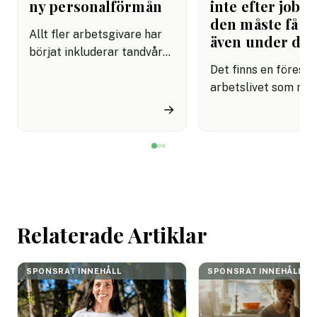
ny personalförmån
inte efter jobbe
den måste få pl
Allt fler arbetsgivare har
även under da
börjat inkluderar tandvård i
sina förmånspaket
Det finns en förestäl
samtidigt som nära en
arbetslivet som må
miljon svenskar uppger att
fortfarande styrs av. A
→
de avstår tandvård av
återhämtning är nå
ekonomiska skäl.
kommer senare. Efte
mötet. Efter sista
mejlet. Efter
arbetsdagen. Efte
helgen. Efter seme
Relaterade Artiklar
SPONSRAT INNEHÅLL
SPONSRAT INNEHÅLL