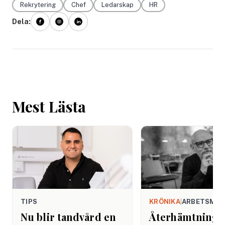
Rekrytering
Chef
Ledarskap
HR
Dela:
Mest Lästa
TIPS
KRÖNIKA
|
ARBETSMIL
Nu blir tandvård en
Återhämtning b