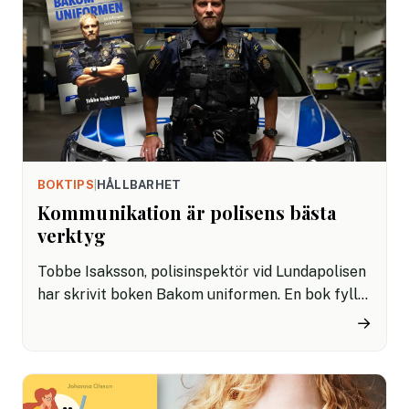
BOKTIPS
|
HÅLLBARHET
Kommunikation är polisens bästa
verktyg
Tobbe Isaksson, polisinspektör vid Lundapolisen
har skrivit boken Bakom uniformen. En bok fylld
av berättelser från en 20 år lång karriär. En röd
→
tråd är kommunikation i polisens samspel med
människor och hur bra dialoger faktiskt kan
förhindra oroligheter.