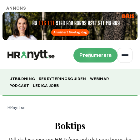
ANNONS
Prenumerera
UTBILDNING
REKRYTERINGSGUIDEN
WEBINAR
PODCAST
LEDIGA JOBB
HRnytt.se
Boktips
Vill du läsa mer om HR-frågor och det som berör din