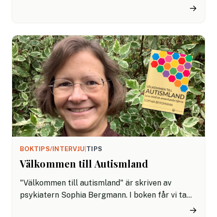
i en ny bok hur du som chef kan träna upp din
→
förmåga att hantera motgångar och andra
påfrestningar.
BOKTIPS/INTERVJU
|
TIPS
Välkommen till Autismland
"Välkommen till autismland" är skriven av
psykiatern Sophia Bergmann. I boken får vi ta
del av Sophias egna erfarenheter om vad autism
→