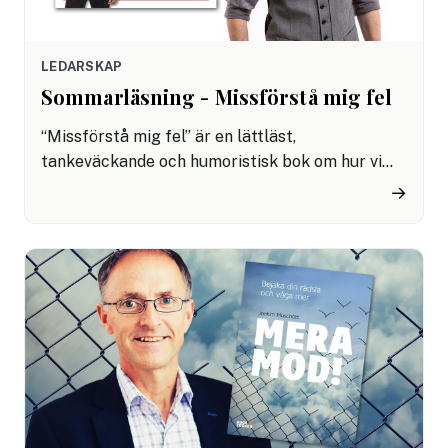
LEDARSKAP
Sommarläsning - Missförstå mig fel
“Missförstå mig fel” är en lättläst,
tankeväckande och humoristisk bok om hur vi
blir bättre på att kommunicera med varandra.
→
Passar för sommarens lata dagar i hängmattan.