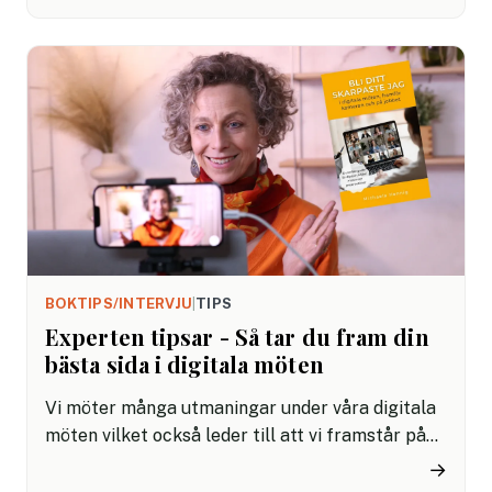
innebär och vad vi ska tänka på om vi har en
släkting, vän eller arbetskamrat med autism.
BOKTIPS/INTERVJU
|
TIPS
Experten tipsar - Så tar du fram din
bästa sida i digitala möten
Vi möter många utmaningar under våra digitala
möten vilket också leder till att vi framstår på
ett fördelaktig eller mindre fördelaktigt sätt.
→
Michaela Hennig, filmare, regissör och