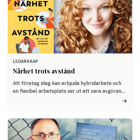
LEDARSKAP
Närhet trots avstånd
Att företag idag kan erbjuda hybridarbete och
en flexibel arbetsplats ser ut att vara avgörande
för att attrahera rätt kompetens. Här behövs
→
långsiktiga lösningar inom ledning och
kommunikation. Johanna Olsson har jobbat med
ledarskapsfrågor och teamutveckling i över 15
år och är nu aktuell med en ny bok, Närhet trots
avstånd: att leda och samarbeta på distans.