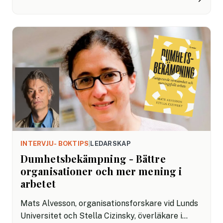
Tamara Mašković Wängborg HR-ansvariga
verktyg för att tillsammans med ledare och
chefer förstå, förebygga och hantera konflikter
som uppstår i team på alla arbetsplatser. När
man vet vad som ska göras kan man både agera
förebyggande och med större mod ta tag i samt
lösa konflikter i tid.
INTERVJU- BOKTIPS
|
LEDARSKAP
Dumhetsbekämpning - Bättre
organisationer och mer mening i
arbetet
Mats Alvesson, organisationsforskare vid Lunds
Universitet och Stella Cizinsky, överläkare i