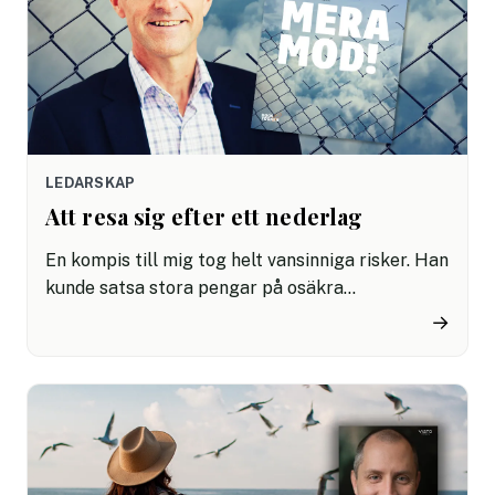
LEDARSKAP
Att resa sig efter ett nederlag
En kompis till mig tog helt vansinniga risker. Han
kunde satsa stora pengar på osäkra
entreprenörsprojekt som ibland gick käpprätt
→
åt skogen. När en satsning lyckades, var det
glädjedagar och triumf och när han föll, föll han
tungt. Men han sa alltid att livet inte handlar om
hur många gånger man faller, utan om hur
många gånger man reser sig igen.