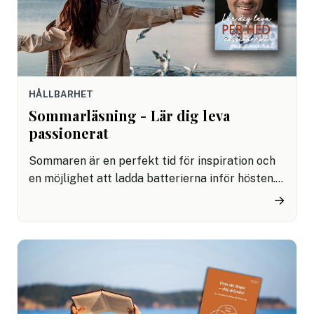
HÅLLBARHET
Sommarläsning - Lär dig leva
passionerat
Sommaren är en perfekt tid för inspiration och
en möjlighet att ladda batterierna inför hösten.
Den här boken är för dig som vill få ut mer av
→
livet. Du får konkreta verktyg för att skapa det
passionerade liv du alltid drömt om.