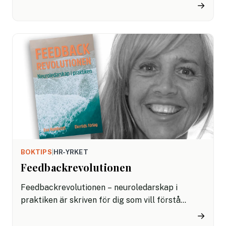
för hans eller hennes destruktiva maktspel.
→
Martina Skowronska skriver om sina egna och
andras erfarenheter av olika giftiga chefstyper i
boken Toxiska chefer.
BOKTIPS
|
HR-YRKET
Feedbackrevolutionen
Feedbackrevolutionen – neuroledarskap i
praktiken är skriven för dig som vill förstå
varför feedback kan vara svårt, varför vi ofta
→
undviker att ge varandra feedback eller kan