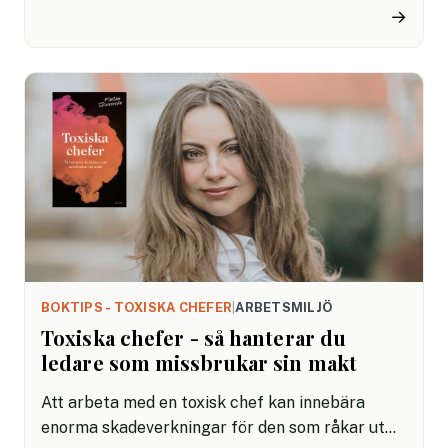
kardiologi är författarna till boken
→
Dumhetsbekämpning. Författarna analyserar på
ett underhållande och träffsäkert sätt hur
dåliga vanor i en organisation kan gå över i ren
dumhet. I en intervju svarar Mats på frågor om
varför boken kom till.
BOKTIPS - TOXISKA CHEFER
|
ARBETSMILJÖ
Toxiska chefer - så hanterar du
ledare som missbrukar sin makt
Att arbeta med en toxisk chef kan innebära
enorma skadeverkningar för den som råkar ut