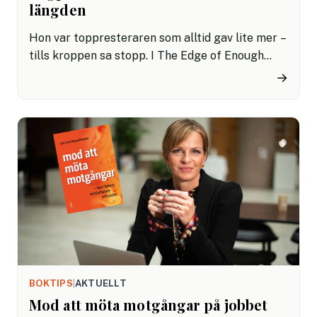
längden
Hon var toppresteraren som alltid gav lite mer –
tills kroppen sa stopp. I The Edge of Enough
delar Emma Vallin sin egen resa och intervjuar
→
över 60 andra högpresterare om hur man lyckas
utan att gå sönder.
BOKTIPS
|
AKTUELLT
Mod att möta motgångar på jobbet