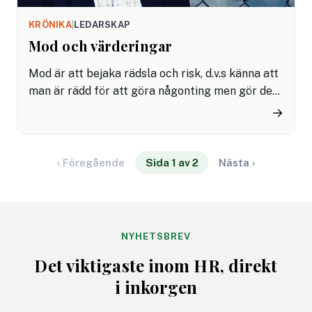
KRÖNIKA
|
LEDARSKAP
Mod och värderingar
Mod är att bejaka rädsla och risk, d.v.s känna att
man är rädd för att göra någonting men gör det i
alla fall. För att man vill.
→
‹ Föregående
Sida 1 av 2
Nästa ›
NYHETSBREV
Det viktigaste inom HR, direkt
i inkorgen