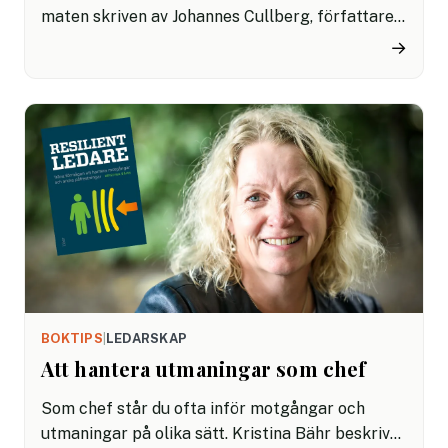
maten skriven av Johannes Cullberg, författaren
som också skrev föregångaren Ta makten över
→
din hälsa, en av 2023 års mest sålda fackböcker.
BOKTIPS
|
LEDARSKAP
Att hantera utmaningar som chef
Som chef står du ofta inför motgångar och
utmaningar på olika sätt. Kristina Bähr beskriver