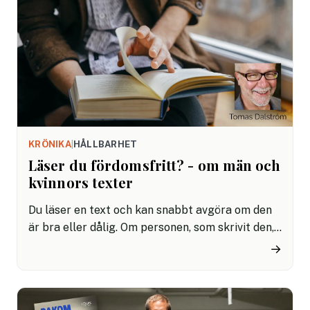
KRÖNIKA
|
HÅLLBARHET
Läser du fördomsfritt? - om män och
kvinnors texter
Du läser en text och kan snabbt avgöra om den
är bra eller dålig. Om personen, som skrivit den,
exempelvis ska få jobbet eller inte. Men vad
→
grundar du egentligen ditt beslut på?