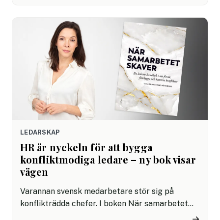
skådespelerska delar med sig av sina
erfarenheter i sin nya bok ”Bli ditt skarpaste
jag”.
LEDARSKAP
HR är nyckeln för att bygga
konfliktmodiga ledare – ny bok visar
vägen
Varannan svensk medarbetare stör sig på
konflikträdda chefer. I boken När samarbetet
skaver, utgiven av Liber, ger konflikthanteraren
→