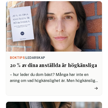
BOKTIPS
|
LEDARSKAP
20 % av dina anställda är högkänsliga
– hur leder du dom bäst? Många har inte en
aning om vad högkänslighet är. Men högkänsliga
personer sitter på värdefulla förmågor som du
→
med rätt ledarskap och arbetsmiljö kan få fram
till fullo.