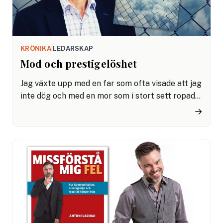
KRÖNIKA
|
LEDARSKAP
Mod och prestigelöshet
Jag växte upp med en far som ofta visade att jag
inte dög och med en mor som i stort sett ropade
”bravo!” till allt jag gjorde. Det gav mig svag
→
självkänsla, men starkt självförtroende.