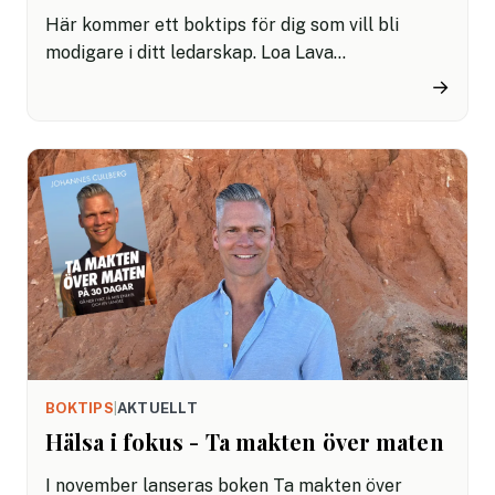
Här kommer ett boktips för dig som vill bli
modigare i ditt ledarskap. Loa Lava
Brynjulfsdottir, föreläsare i modigt ledarskap,
→
ger i boken Mod att möta motgångar, olika
strategier för att våga mer. Hon berättar hur du
kan vända motgångar och misslyckande till
något positivt, till möjligheter.
BOKTIPS
|
AKTUELLT
Hälsa i fokus - Ta makten över maten
I november lanseras boken Ta makten över