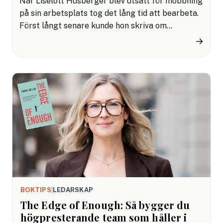
När Liselott Husberger blev utsatt för mobbning
på sin arbetsplats tog det lång tid att bearbeta.
Först långt senare kunde hon skriva om
erfarenheterna – något som blev både
→
smärtsamt och läkande. Resultatet är boken
Luisa är så känslig, en berättelse om hur svårt
det kan vara att resa sig efter en osund
arbetsmiljö, men också om kraften i att sätta ord
på det som varit.
BOKTIPS
|
LEDARSKAP
The Edge of Enough: Så bygger du
högpresterande team som håller i