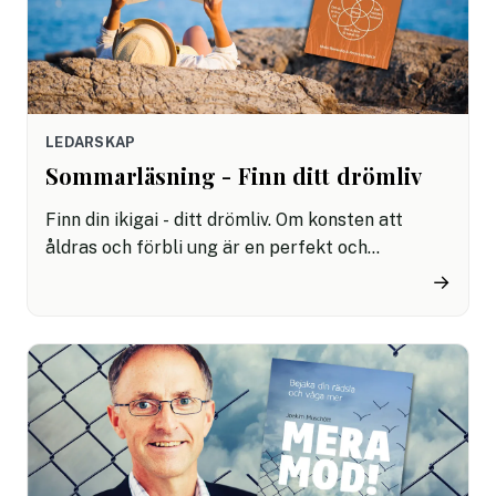
LEDARSKAP
Sommarläsning - Finn ditt drömliv
Finn din ikigai - ditt drömliv. Om konsten att
åldras och förbli ung är en perfekt och
inspirerande sommarbok för regniga dagar eller
→
på mage på stranden.