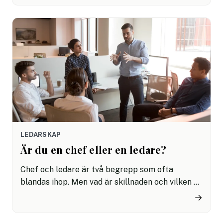
reagera negativt på feedback vi får.
LEDARSKAP
Är du en chef eller en ledare?
Chef och ledare är två begrepp som ofta
blandas ihop. Men vad är skillnaden och vilken av
dem är du – och går det att vara båda två? Här
→
reder vi ut begreppen.