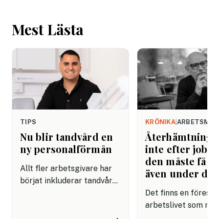
Mest Lästa
TIPS
KRÖNIKA
|
ARBETSMIL
Nu blir tandvård en
Återhämtning b
ny personalförmån
inte efter jobbe
den måste få pl
Allt fler arbetsgivare har
även under da
börjat inkluderar tandvård i
sina förmånspaket
Det finns en förestäl
samtidigt som nära en
arbetslivet som må
miljon svenskar uppger att
fortfarande styrs av. A