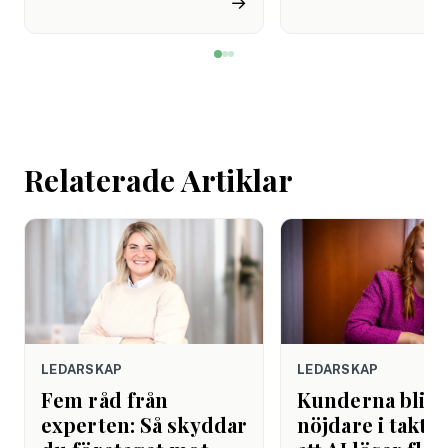
→
de avstår tandvård av
återhämtning är nå
ekonomiska skäl.
kommer senare. Efte
mötet. Efter sista
mejlet. Efter
arbetsdagen. Efte
helgen. Efter seme
Relaterade Artiklar
LEDARSKAP
LEDARSKAP
Fem råd från
Kunderna blir
experten: Så skyddar
nöjdare i takt 