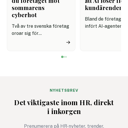
du företaget mot
att AI löser fler
sommarens
kundärenden
cyberhot
Bland de företag s
Två av tre svenska företag
infört AI-agenter i
oroar sig för
kundservice finns e
cyberattacker under det
upplevelse av både
→
kommande året. Dessutom
snabbare hantering
innebär semestertider med
nöjdare kunder visar
vikarier och färre
rapport.
medarbetare på plats att
risken för misstag och
cyberangrepp ökar. Här
får du
NYHETSBREV
cybersäkerhetsexpertens
Det viktigaste inom HR, direkt
fem bästa tips för ett
i inkorgen
säkrare sommarkontor.
Prenumerera på HR-nyheter, trender,