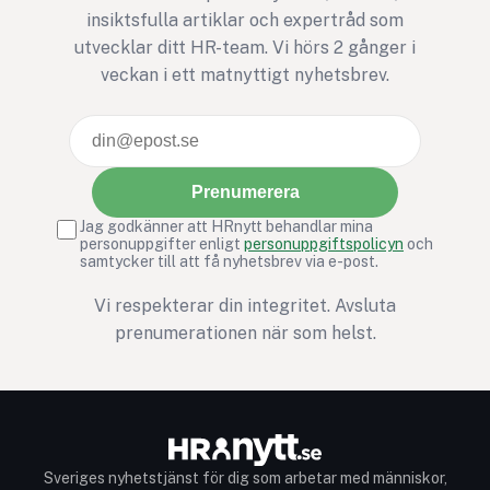
insiktsfulla artiklar och expertråd som
utvecklar ditt HR-team. Vi hörs 2 gånger i
veckan i ett matnyttigt nyhetsbrev.
Prenumerera
Jag godkänner att HRnytt behandlar mina
personuppgifter enligt
personuppgiftspolicyn
och
samtycker till att få nyhetsbrev via e-post.
Vi respekterar din integritet. Avsluta
prenumerationen när som helst.
Sveriges nyhetstjänst för dig som arbetar med människor,