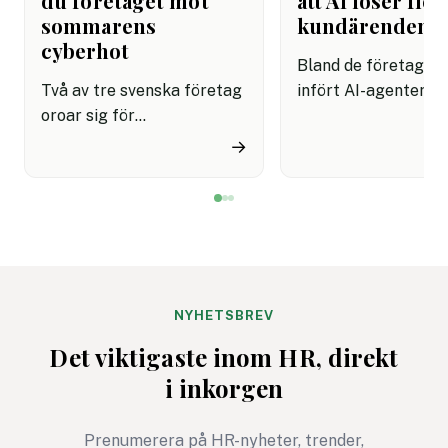
du företaget mot
att AI löser fler
sommarens
kundärenden
cyberhot
Bland de företag s
Två av tre svenska företag
infört AI-agenter i
oroar sig för
kundservice finns e
cyberattacker under det
upplevelse av både
→
kommande året. Dessutom
snabbare hantering
innebär semestertider med
nöjdare kunder visar
vikarier och färre
rapport.
medarbetare på plats att
risken för misstag och
cyberangrepp ökar. Här
får du
NYHETSBREV
cybersäkerhetsexpertens
Det viktigaste inom HR, direkt
fem bästa tips för ett
i inkorgen
säkrare sommarkontor.
Prenumerera på HR-nyheter, trender,