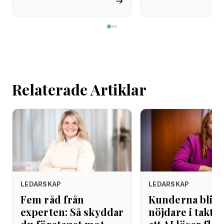
→
de avstår tandvård av
återhämtning är nå
ekonomiska skäl.
kommer senare. Efte
mötet. Efter sista
mejlet. Efter
arbetsdagen. Efte
helgen. Efter seme
Relaterade Artiklar
LEDARSKAP
LEDARSKAP
Fem råd från
Kunderna blir
experten: Så skyddar
nöjdare i takt 