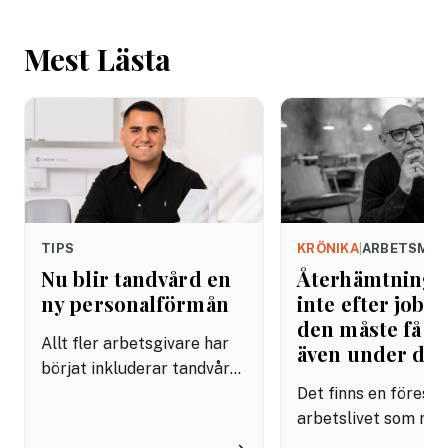
Mest Lästa
TIPS
KRÖNIKA
|
ARBETSMIL
Nu blir tandvård en
Återhämtning b
ny personalförmån
inte efter jobbe
den måste få pl
Allt fler arbetsgivare har
även under da
börjat inkluderar tandvård i
sina förmånspaket
Det finns en förestäl
samtidigt som nära en
arbetslivet som må
miljon svenskar uppger att
fortfarande styrs av. A