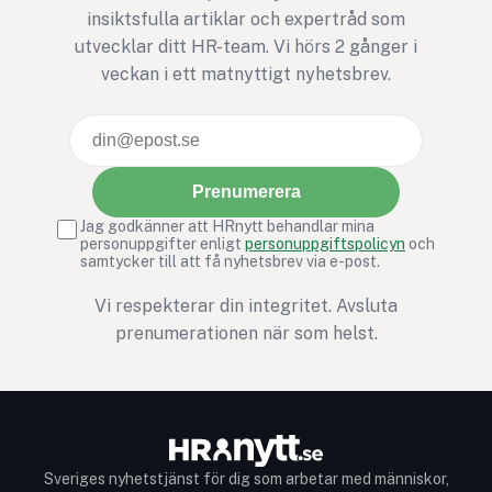
insiktsfulla artiklar och expertråd som
utvecklar ditt HR-team. Vi hörs 2 gånger i
veckan i ett matnyttigt nyhetsbrev.
Prenumerera
Jag godkänner att HRnytt behandlar mina
personuppgifter enligt
personuppgiftspolicyn
och
samtycker till att få nyhetsbrev via e-post.
Vi respekterar din integritet. Avsluta
prenumerationen när som helst.
Sveriges nyhetstjänst för dig som arbetar med människor,